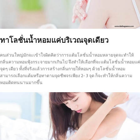
ทาโลชั่นน้ำหอมแค่บริเวณจุดเดียว
คนส่วนใหญ่มักจะเข้าใจผิดคิดว่าการแต้มโลชั่นน้ำหอมหลายจุดจะทำให้
กลิ่นความหอมฟุ้งกระจายมากเกินไป จึงทำให้เลือกที่จะแต้มโลชั่นน้ำหอมแค่
จุดๆ เดียว ทั้งที่จริงแล้วการสร้างกลิ่นกายให้หอมๆ ด้วยโลชั่นน้ำหอม
สามารถเลือกแต้มหรือทาตามจุดชีพจรเพียง 2- 3 จุด ก็จะทำให้กลิ่นความ
หอมติดทนนานมากขึ้น