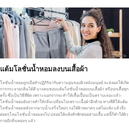
แต้มโลชั่นน้ำหอมลงบนเสื้อผ้า
โลชั่นน้ำหอมถูกเมื่อทำปฏิกิริยากับความอุ่นของผิวหนังมนุษย์ จะส่งผลให้เกิด
การกระจายกลิ่นได้ดี บางคนชอบแต้มโลชั่นน้ำหอมบนเสื้อผ้า หรือปกเสื้อทุก
ครั้ง ซึ่งเป็นวิธีที่ผิด เพราะนอกจากจะทำให้เสื้อเปื้อนเป็นคราบเลอะแล้ว
โลชั่นน้ำหอมยังอาจทำให้กลิ่นเปลี่ยนไปเพราะเนื้อผ้าอีกด้วย ทางที่ดีให้แต้ม
โลชั่นน้ำหอมหลังจากอาบน้ำเสร็จใหม่ๆ รอให้ผิวหมาดๆ แต่ไม่แห้ง แล้วจึง
ค่อยๆโลมโลชั่นน้ำหอมลงไป ปล่อยให้แห้งสักพักค่อยสวมเสื้อ แค่นี้ก็ทำให้ผิว
กายมีกลิ่นหอมๆ แล้ว