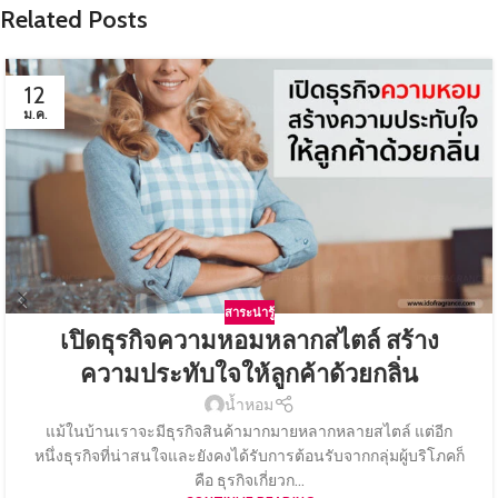
Related Posts
12
ม.ค.
สาระน่ารู้
เปิดธุรกิจความหอมหลากสไตล์ สร้าง
ความประทับใจให้ลูกค้าด้วยกลิ่น
น้ำหอม
แม้ในบ้านเราจะมีธุรกิจสินค้ามากมายหลากหลายสไตล์ แต่อีก
หนึ่งธุรกิจที่น่าสนใจและยังคงได้รับการต้อนรับจากกลุ่มผู้บริโภคก็
คือ ธุรกิจเกี่ยวก...