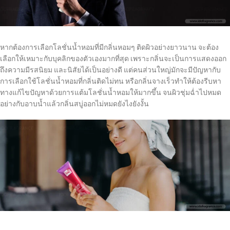
หากต้องการเลือกโลชั่นน้ำหอมที่มีกลิ่นหอมๆ ติดผิวอย่างยาวนาน จะต้อง
เลือกให้เหมาะกับบุคลิกของตัวเองมากที่สุด เพราะกลิ่นจะเป็นการแสดงออก
ถึงความมีรสนิยม และนิสัยได้เป็นอย่างดี แต่คนส่วนใหญ่มักจะมีปัญหากับ
การเลือกใช้โลชั่นน้ำหอมที่กลิ่นติดไม่ทน หรือกลิ่นจางเร็วทำให้ต้องรีบหา
ทางแก้ไขปัญหาด้วยการแต้มโลชั่นน้ำหอมให้มากขึ้น จนผิวชุ่มฉ่ำไปหมด
อย่างกับอาบน้ำแล้วกลิ่นสบู่ออกไม่หมดยังไงยังงั้น