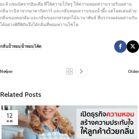
มะลิ แซมบัคจากอินเดีย ที่ให้ความโก้หรู ให้ความหอมหวานรวยรินผสาน
กลิ่นวานิลาจากมาดากัสการ์ และกลิ่นหอมหวานของน้ำผึ้ง แต่โดดเด่นด้วย
กลิ่นของดอกส้ม และกลิ่นของเกสรดอกไม้นานาพันธ์ ที่บรรจงผสมผสานกัน
ได้อย่างพิถีพิถันจึงได้กลิ่นที่หอมหวานไซโฮ
กลิ่นน้ำหอม
น้ำหอม
โค้ด
Newer
Older
Related Posts
12
ม.ค.