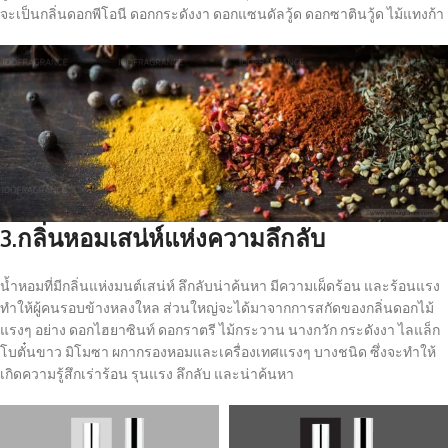
จะเป็นกลิ่นดอกพีโอนี ดอกกระดังงา ดอกแซนดัลวู้ด ดอกซาตินวู้ด ไม้แทงก้า
3.กลิ่นหอมเสน่ห์แห่งความลึกลับ
น้ำหอมที่มีกลิ่นแห่งมนต์เสน่ห์ ลึกลับน่าค้นหา มีความเผ็ดร้อน และร้อนแรง
ทำให้ผู้คนรอบข้างหลงใหล ส่วนใหญ่จะได้มาจากการสกัดของกลิ่นดอกไม้
แรงๆ อย่าง ดอกไฮยาซินท์ ดอกราตรี ไม้กระวาน นางกวัก กระดังงา ไลแล็ก
โบตั๋นขาว มิโมซา ผกากรองหอมและเครื่องเทศแรงๆ บางชนิด ซึ่งจะทำให้
เกิดความรู้สึกเร่าร้อน รุนแรง ลึกลับ และน่าค้นหา