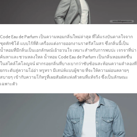
Code Eau de Parfum เป็นความหอมกลิ่นใหม่ล่าสุด ที่ได้แรงบันดาลใจจาก
ชุดทักซิโด้ แบบไร้ที่ติ เครื่องแต่งกายออกงานราตรีสโมสร ซึ่งกลิ่นนี้เป็น
น้ำหอมที่มีกลิ่นเป็นเอกลักษณ์เย้ายวนใจ เหมาะสำหรับการพบปะ เจรจาที่น่า
ค้นหาและชวนหลงใหล น้ำหอม Code Eau de Parfum เป็นกลิ่นหอมสดชื่น
ในสไตล์โคโลญจน์ ฝากรอยกลิ่นที่บางเบากว่าซับซ้อนสะท้อนความลำลองที่
ยกระดับสู่ความโอ่อ่า หรูหรา มีเสน่ห์แบบผู้ชาย ที่จะให้ความผ่อนคลายๆ
สบายๆ เข้ากับความโก้หรูที่เผยสัมผัสแห่งตัวตนที่แท้จริง ซึ่งเป็นลักษณะ
เฉพาะตัว