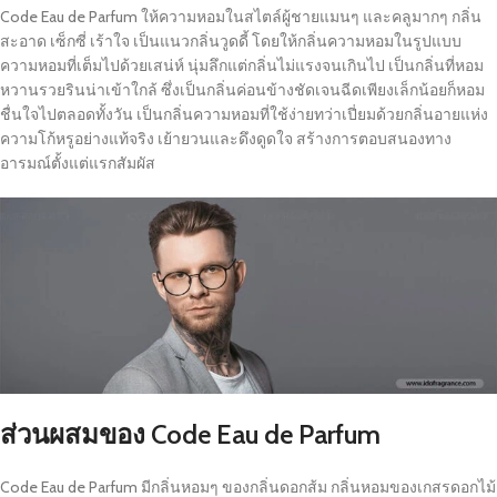
Code Eau de Parfum ให้ความหอมในสไตล์ผู้ชายแมนๆ และคลูมากๆ กลิ่น
สะอาด เซ็กซี่ เร้าใจ เป็นแนวกลิ่นวูดดี้ โดยให้กลิ่นความหอมในรูปแบบ
ความหอมที่เต็มไปด้วยเสน่ห์ นุ่มลึกแต่กลิ่นไม่แรงจนเกินไป เป็นกลิ่นที่หอม
หวานรวยรินน่าเข้าใกล้ ซึ่งเป็นกลิ่นค่อนข้างชัดเจนฉีดเพียงเล็กน้อยก็หอม
ชื่นใจไปตลอดทั้งวัน เป็นกลิ่นความหอมที่ใช้ง่ายทว่าเปี่ยมด้วยกลิ่นอายแห่ง
ความโก้หรูอย่างแท้จริง เย้ายวนและดึงดูดใจ สร้างการตอบสนองทาง
อารมณ์ตั้งแต่แรกสัมผัส
ส่วนผสมของ Code Eau de Parfum
Code Eau de Parfum มีกลิ่นหอมๆ ของกลิ่นดอกส้ม กลิ่นหอมของเกสรดอกไม้