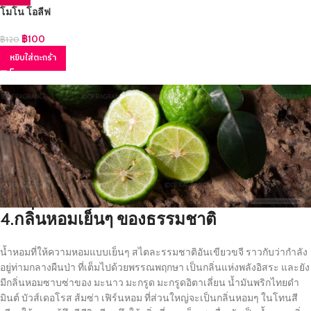
โมโน โอลีฟ
฿
100
฿
120
หยิบใส่ตะกร้า
4.กลิ่นหอมเย็นๆ ของธรรมชาติ
น้ำหอมที่ให้ความหอมแบบเย็นๆ สไตละรรมชาติอันเขียวขจี ราวกับว่ากำลัง
อยู่ท่ามกลางผืนป่า ที่เต็มไปด้วยพรรณพฤกษา เป็นกลิ่นแห่งพลังอิสระ และยัง
มีกลิ่นหอมซาบซ่าของ มะนาว มะกรูด มะกรูดอิตาเลี่ยน น้ำมันพริกไทยดำ
มินต์ บัวส์เดอโรส ส้มซ่า เฟิร์นหอม ที่ส่วนใหญ่จะเป็นกลิ่นหอมๆ ในโทนสี