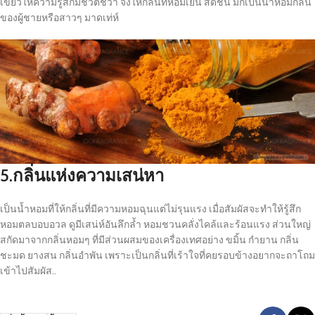
เขียวให้ความรู้สึกมีชีวิตชีวา จึงให้กลิ่นที่หอมเย็น สดชื่น มักเป็นน้ำหอมกลิ่น
ของผู้ชายหรือสาวๆ มาดเท่ห์
5.กลิ่นแห่งความเสน่หา
เป็นน้ำหอมที่ให้กลิ่นที่มีความหอมฉุนแต่ไม่รุนแรง เมื่อสัมผัสจะทำให้รู้สึก
หอมตลบอบอวล ดูมีเสน่ห์อันลึกล้ำ หอมชวนคลั่งไคล้และร้อนแรง ส่วนใหญ่
สกัดมาจากกลิ่นหอมๆ ที่มีส่วนผสมของเครื่องเทศอย่าง ขมิ้น กำยาน กลิ่น
ชะมด ยางสน กลิ่นอำพัน เพราะเป็นกลิ่นที่เร้าใจที่คยรอบข้างอยากจะถาโถม
เข้าไปสัมผัส..