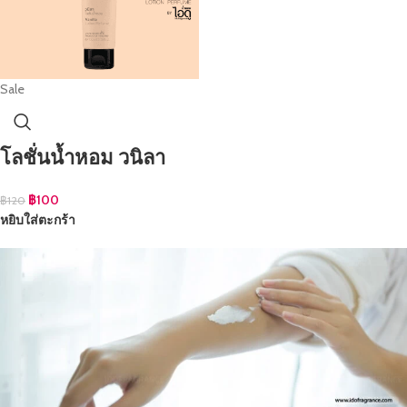
Sale
โลชั่นน้ำหอม วนิลา
฿
100
฿
120
หยิบใส่ตะกร้า