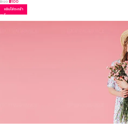
฿
100
฿
120
หยิบใส่ตะกร้า