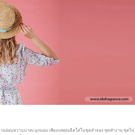
ความอ่อนหวานน่าทะนุถนอม เพียงแค่คุณฉีดใส่ในชุดลำลอง ชุดทำงาน ชุดไป