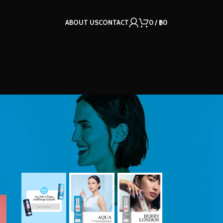
ABOUT US
CONTACT
0
/
฿
0
OUR INSTAGRAM