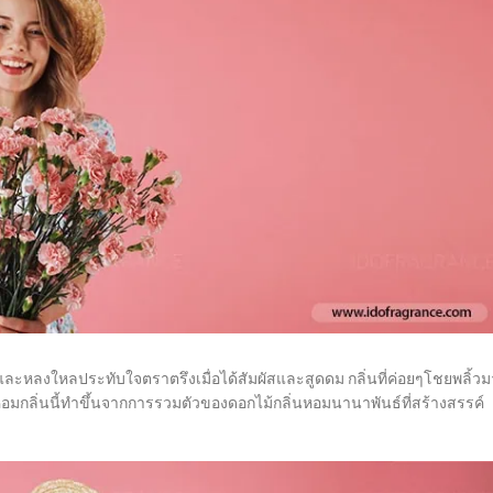
่น และหลงใหลประทับใจตราตรึงเมื่อได้สัมผัสและสูดดม กลิ่นที่ค่อยๆโชยพลิ้วม
มกลิ่นนี้ทำขึ้นจากการรวมตัวของดอกไม้กลิ่นหอมนานาพันธ์ที่สร้างสรรค์