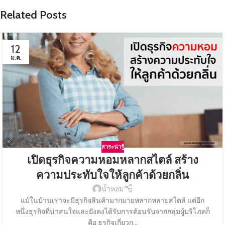
Related Posts
12
ม.ค.
สาระน่ารู้
เปิดธุรกิจความหอมหลากสไตล์ สร้าง
ความประทับใจให้ลูกค้าด้วยกลิ่น
น้ำหอม
แม้ในบ้านเราจะมีธุรกิจสินค้ามากมายหลากหลายสไตล์ แต่อีก
หนึ่งธุรกิจที่น่าสนใจและยังคงได้รับการต้อนรับจากกลุ่มผู้บริโภคก็
คือ ธุรกิจเกี่ยวก...