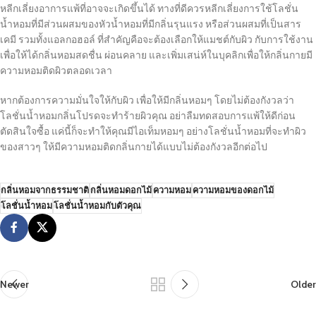
หลีกเลี่ยงอาการแพ้ที่อาจจะเกิดขึ้นได้ ทางที่ดีควรหลีกเลี่ยงการใช้โลชั่น
น้ำหอมที่มีส่วนผสมของหัวน้ำหอมที่มีกลิ่นรุนแรง หรือส่วนผสมที่เป็นสาร
เคมี รวมทั้งแอลกอฮอล์ ที่สำคัญคือจะต้องเลือกให้แมชต์กับผิว กับการใช้งาน
เพื่อให้ได้กลิ่นหอมสดชื่น ผ่อนคลาย และเพิ่มเสน่ห์ในบุคลิกเพื่อให้กลิ่นกายมี
ความหอมติดผิวตลอดเวลา
หากต้องการความมั่นใจให้กับผิว เพื่อให้มีกลิ่นหอมๆ โดยไม่ต้องกังวลว่า
โลชั่นน้ำหอมกลิ่นโปรดจะทำร้ายผิวคุณ อย่าลืมทดสอบการแพ้ให้ดีก่อน
ตัดสินใจซื้อ แค่นี้ก็จะทำให้คุณมีไอเท็มหอมๆ อย่างโลชั่นน้ำหอมที่จะทำผิว
ของสาวๆ ให้มีความหอมติดกลิ่นกายได้แบบไม่ต้องกังวลอีกต่อไป
กลิ่นหอมจากธรรมชาติ
กลิ่นหอมดอกไม้
ความหอม
ความหอมของดอกไม้
โลชั่นน้ำหอม
โลชั่นน้ำหอมกับตัวคุณ
Newer
Older