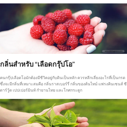
กลิ่นสำหรับ “เลือดกรุ๊ปโอ”
คนกรุ๊ปเลือดโอมักต้องมีชีวิตอยู่กับดินเป็นหลัก ควรหลีกเลี่ยงอะไรที่เป็นกรด
ซึ่งจะมีกลิ่นที่เหมาะสมคือ กลิ่นราสเบอร์รี่ กลิ่นของต้นไทม์ แฟรงคินเซนส์ ซี
ดาร์วู้ด เปปเปอร์มินท์ กำยานไทย และโกศกระดูก