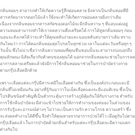
กลิ่นหอมๆ สามารถทำให้เกิดความรู้สึกผ่อนคลาย ยิ่งหากเป็นกลิ่นหอมที่มี
สารสกัดมาจากดอกไม้แล้ว ก็ยิ่งจะทำให้เกิดการผ่อนคลายยิ่งกว่าเดิม
เนื่องจากกลิ่นหอมจากสารสกัดของดอกไม้จะมีกลิ่นหวาน ๆ ที่แอบแฝงอยู่
ความหอมสามารถทำให้เราลดความตึงเครียดได้ การได้สูดกลิ่นหอมๆ ก่อน
นอนจะสังเกตได้ว่าจะทำให้คุณหลับง่ายและนอนหลับสบายกว่าเดิม ทราบ
กันไหมว่า การได้ดมกลิ่นหอมสุดโปรดในทุกช่วงเวลาในแต่ละวันหรือทุก ๆ
วันนั้น ซึ่งไม่น่าเชื่อว่ากลิ่นความหอมที่คุณชื่นชอบนั้นจะสามารถบ่งบอกถึง
คุณลักษณะนิสัยเกี่ยวกับตัวตนของคุณได้ นอกจากกลิ่นหอมจะช่วยในการลด
อาการคลายเครียดแล้วยังมีการใช้กลิ่นหอมมาช่วยในการบำบัดร่างกาย
ตามกรุ๊ปเลือดอีกด้วย
เพราะเลือดแต่ละกรุ๊ปมีสารเคมีในเลือดต่างกัน ซึ่งเป็นองค์ประกอบและมี
กลิ่นที่ไม่เหมือนกัน อย่างที่รู้กันมาว่าในเม็ดเลือดแดงจะมีแอนติเจน ซึ่งเป็น
โปรตีนชนิดสำคัญที่เป็นตัวกระตุ้นการสร้างภูมิคุ้มกันให้กับร่างกาย สำหรับ
การใช้กลิ่นบำบัดจะมีส่วนเข้าไปช่วยให้การทำงานของสมอง ในส่วนของ
การรับรู้และอารมณ์ต่างๆ ไม่ว่าจะเป็นความรัก ความโกรธ ความเศร้า ซึ่ง
จะส่งผลทำงานได้ดีขึ้น จึงทำให้คุณหายจากอาการป่วยได้ไว เมื่อดูกันไปตาม
กรุ๊ปเลือดแล้ว ในการบำบัดด้วยกลิ่นสำหรับแต่ละกรุ๊ปเลือดจะมีความแตก
ต่างกันไป