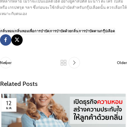
ที่หลากหลาย ไม่ว่าจะเป็นแอลดีไฮด์ อย่างยูคาลิปตัส มะนาว ตะไคร้ ใบส้ม
หรือ เกรปฟรุต ฯลฯ ซึ่งก่อนจะใช้กลิ่นบำบัดสำหรับกรุ๊ปเลือดนั้น ควรเลือกให้
เหมาะกับตนเอง
กลิ่นหอม
กลิ่นหอมเพื่อการบำบัด
การบำบัดด้วยกลิ่น
การบำบัดตามกรุ๊ปเลือด
Newer
Older
Related Posts
12
ม.ค.