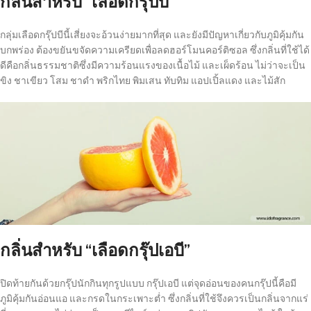
กลิ่นสำหรับ “เลือดกรุ๊ปบี”
กลุ่มเลือดกรุ๊ปบีนี้เสี่ยงจะอ้วนง่ายมากที่สุด และยังมีปัญหาเกี่ยวกับภูมิคุ้มกัน
บกพร่อง ต้องขยันขจัดความเครียดเพื่อลดฮอร์โมนคอร์ติซอล ซึ่งกลิ่นที่ใช้ได้
ดีคือกลิ่นธรรมชาติซึ่งมีความร้อนแรงของเนื้อไม้ และเผ็ดร้อน ไม่ว่าจะเป็น
ขิง ชาเขียว โสม ชาดำ พริกไทย พิมเสน ทับทิม แอปเปิ้ลแดง และไม้สัก
กลิ่นสำหรับ “เลือดกรุ๊ปเอบี”
ปิดท้ายกันด้วยกรุ๊ปนักกินทุกรูปแบบ กรุ๊ปเอบี แต่จุดอ่อนของคนกรุ๊ปนี้คือมี
ภูมิคุ้มกันอ่อนแอ และกรดในกระเพาะต่ำ ซึ่งกลิ่นที่ใช้จึงควรเป็นกลิ่นจากแร่