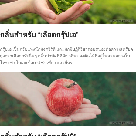
กลิ่นสำหรับ “เลือดกรุ๊ปเอ”
กรุ๊ปเอ เป็นกรุ๊ปแห่งนักมังสวิรัติ และมักมีปฏิกิริยาตอบสนองต่อความเครียด
สูงกว่าเลือดกรุ๊ปอื่นๆ กลิ่นบำบัดที่ดีคือ กลิ่นของต้นไม้ที่อยู่ในสวนอย่างใบ
โหระพา ใบมะเขือเทศ ชาเขียว และยี่หร่า