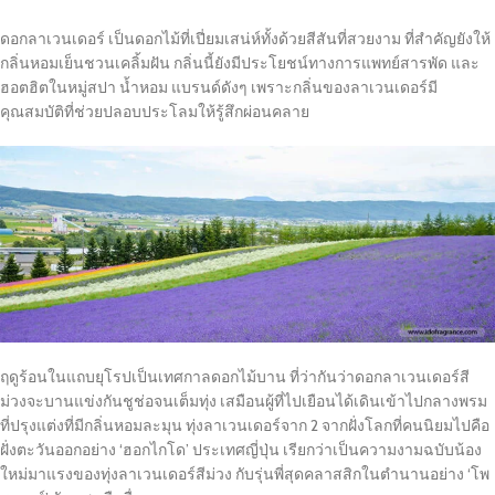
ดอกลาเวนเดอร์ เป็นดอกไม้ที่เปี่ยมเสน่ห์ทั้งด้วยสีสันที่สวยงาม ที่สำคัญยังให้
กลิ่นหอมเย็นชวนเคลิ้มฝัน กลิ่นนี้ยังมีประโยชน์ทางการแพทย์สารพัด และ
ฮอตฮิตในหมู่สปา น้ำหอม แบรนด์ดังๆ เพราะกลิ่นของลาเวนเดอร์มี
คุณสมบัติที่ช่วยปลอบประโลมให้รู้สึกผ่อนคลาย
ฤดูร้อนในแถบยุโรปเป็นเทศกาลดอกไม้บาน ที่ว่ากันว่าดอกลาเวนเดอร์สี
ม่วงจะบานแข่งกันชูช่อจนเต็มทุ่ง เสมือนผู้ที่ไปเยือนได้เดินเข้าไปกลางพรม
ที่ปรุงแต่งที่มีกลิ่นหอมละมุน ทุ่งลาเวนเดอร์จาก 2 จากฝั่งโลกที่คนนิยมไปคือ
ฝั่งตะวันออกอย่าง ‘ฮอกไกโด’ ประเทศญี่ปุ่น เรียกว่าเป็นความงามฉบับน้อง
ใหม่มาแรงของทุ่งลาเวนเดอร์สีม่วง กับรุ่นพี่สุดคลาสสิกในตำนานอย่าง ‘โพ