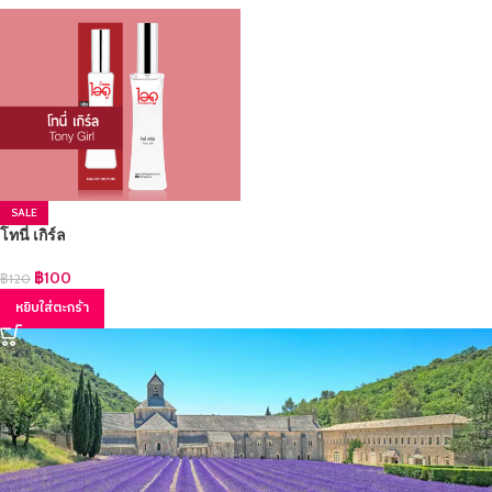
SALE
โทนี่ เกิร์ล
฿
100
฿
120
หยิบใส่ตะกร้า