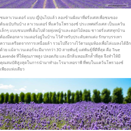
ชมลาเวนเดอร์ แบบ ญี่ปุ่นไปแล้ว ลองข้ามฝั่งมาที่ฝรั่งเศสเพื่อชมของ
ต้นฉบับกันบ้าง ลาเวนเดอร์ ที่แคว้นโพรวองซ์ ประเทศฝรั่งเศส เป็นแคว้น
เล็กๆ แบบชนบทที่เต็มไปด้วยทุ่งหญ้าและดอกไม้หอม ชาวฝรั่งเศสทุกบ้าน
ต้องมีดอกลาเวนเดอร์อยู่ในบ้าน ไว้สำหรับประดับตกแต่ง รักษาบรรเทา
ความเครียดจากการเหนื่อยล้า รวมไปถึงวางไว้ตามมุมห้องเพื่อไล่แมลงได้อีก
ด้วย แม้ลาเวนเดอร์จะมีมากกว่า 30 สายพันธุ์ แต่พันธุ์ที่ดีที่สุด คือ True
Lavende ที่ให้คุณภาพสูง ปลอดภัย และมีกลิ่นหอมลึกล้ำที่สุด จึงทำให้มี
คุณสมบัติสูงสุดในการนำมาทำอะโรมาเทอราพี ที่พบในแคว้นโพรวองซ์
เพียงแห่งเดียว