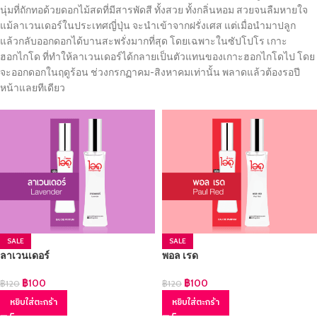
นุ่มที่ถักทอด้วยดอกไม้สดที่มีสารพัดสี ทั้งสวย ทั้งกลิ่นหอม สวยจนลืมหายใจ
แม้ลาเวนเดอร์ในประเทศญี่ปุ่น จะนำเข้าจากฝรั่งเศส แต่เมื่อนำมาปลูก
แล้วกลับออกดอกได้บานสะพรั่งมากที่สุด โดยเฉพาะในซัปโปโร เกาะ
ฮอกไกโด ที่ทำให้ลาเวนเดอร์ได้กลายเป็นตัวแทนของเกาะฮอกไกโดไป โดย
จะออกดอกในฤดูร้อน ช่วงกรกฏาคม-สิงหาคมเท่านั้น พลาดแล้วต้องรอปี
หน้าแลยทีเดียว
SALE
SALE
ลาเวนเดอร์
พอล เรด
฿
100
฿
100
฿
120
฿
120
หยิบใส่ตะกร้า
หยิบใส่ตะกร้า