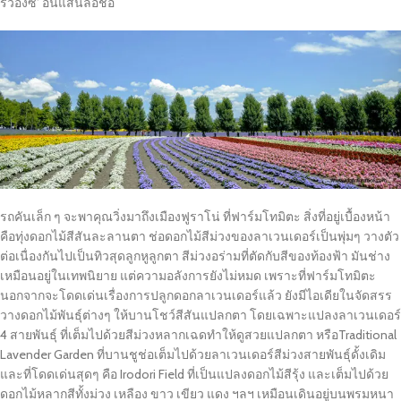
รวองซ์’ อันแสนลือชื่อ
รถคันเล็ก ๆ จะพาคุณวิ่งมาถึงเมืองฟูราโน่ ที่ฟาร์มโทมิตะ สิ่งที่อยู่เบื้องหน้า
คือทุ่งดอกไม้สีสันละลานตา ช่อดอกไม้สีม่วงของลาเวนเดอร์เป็นพุ่มๆ วางตัว
ต่อเนื่องกันไปเป็นทิวสุดลูกหูลูกตา สีม่วงอร่ามที่ตัดกับสีของท้องฟ้า มันช่าง
เหมือนอยู่ในเทพนิยาย แต่ความอลังการยังไม่หมด เพราะที่ฟาร์มโทมิตะ
นอกจากจะโดดเด่นเรื่องการปลูกดอกลาเวนเดอร์แล้ว ยังมีไอเดียในจัดสรร
วางดอกไม้พันธุ์ต่างๆ ให้บานโชว์สีสันแปลกตา โดยเฉพาะแปลงลาเวนเดอร์
4 สายพันธุ์ ที่เต็มไปด้วยสีม่วงหลากเฉดทำให้ดูสวยแปลกตา หรือTraditional
Lavender Garden ที่บานชูช่อเต็มไปด้วยลาเวนเดอร์สีม่วงสายพันธุ์ดั้งเดิม
และที่โดดเด่นสุดๆ คือ Irodori Field ที่เป็นแปลงดอกไม้สีรุ้ง และเต็มไปด้วย
ดอกไม้หลากสีทั้งม่วง เหลือง ขาว เขียว แดง ฯลฯ เหมือนเดินอยู่บนพรมหนา