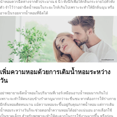
น้ำหอมควรฉีดห่างจากตัวประมาณ 6 นิ้ว ทั้งนี้ก็เพื่อให้กลิ่นกระจายไปทั่วทั้ง
ตัว จำไว้ว่าอย่าฉีดน้ำหอมในระยะใกล้เกินไปเพราะจะทำให้มีกลิ่นฉุน หรือ
อาจเป็นรอยจากน้ำหอมที่ฉีดได้
เพิ่มความหอมด้วยการเติมน้ำหอมระหว่าง
วัน
อย่าพยายามฉีดน้ำหอมในปริมาณที่เวอร์เหมือนอาบน้ำหอมมากเกินไป
เพราะจะทำให้คนรอบข้างรำคาญมากกว่าจะชื่นชม หากต้องการให้ร่างกาย
มีกลิ่นหอมติดทนนาน แม้ความหอมจะขึ้นอยู่กับคุณภาพน้ำหอม แต่การเติม
น้ำหอมระหว่างวันก็จะช่วยตอกย้ำความหอมได้อย่างแน่นอน อาจเลือกใช้
เป็นขวดเล็กๆ สำหรับพกพาจะทำให้สะดวกในการใช้งานมากขึ้น หรือก่อน