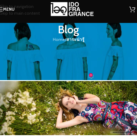
Skip to navigation
MENU
Skip to main content
Blog
Home
/
สาระน่ารู้
สาระน่ารู้
เรื่องง่ายๆที่หลายคนอาจไม่รู้….อยาก
เป็นสาวตัวหอมตลอดวัน..ต้องอ่าน !!
0
น้ำหอม
On 13/11/2019