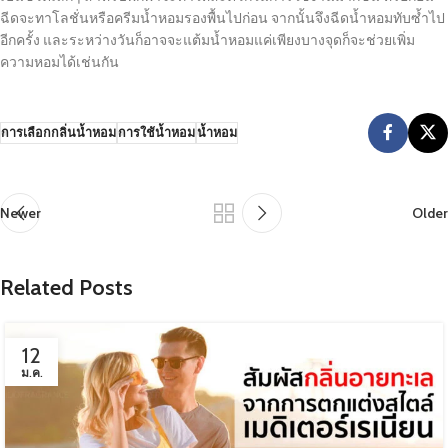
ฉีดจะทาโลชั่นหรือครีมน้ำหอมรองพื้นไปก่อน จากนั้นจึงฉีดน้ำหอมทับซ้ำไป
อีกครั้ง และระหว่างวันก็อาจจะแต้มน้ำหอมแค่เพียงบางจุดก็จะช่วยเพิ่ม
ความหอมได้เช่นกัน
การเลือกกลิ่นน้ำหอม
การใช้น้ำหอม
น้ำหอม
Newer
Older
Related Posts
12
ม.ค.