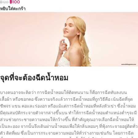
฿
100
฿
120
หยิบใส่ตะกร้า
จุดที่จะต้องฉีดน้ำหอม
บางคนอาจจะคิดว่า การฉีดน้ำหอมให้ติดทนนาน ก็คือการฉีดทับลงบน
เสื้อผ้า หรือซอกคอ ซึ่งความจริงแล้วการฉีดน้ำหอมที่ถูกวิธีคือ เน้นฉีดที่จุด
ชีพจร แขน คอและร่องอก หรือแม้แต่การฉีดน้ำหอมที่หลังหัวเข่า ซึ่งน้ำหอม
มีคุณสมบัติกระจายตัวจากล่างขึ้นบน ทำให้การฉีดน้ำหอมตำแหน่งต่ำๆจะมี
ส่วนช่วยกระชายความหอมให้กว้างขึ้น ที่สำคัญคุณอาจเลือกฉีดน้ำหอมให้
เป็นละออง จากนั้นจึงเดินผ่านน้ำหอมเพื่อให้กลิ่นหอมๆ ที่ฟุ้งกระจายอยู่ติดทั่ว
ตัว ติดที่ผม ซึ่งเป็นการกระจายความหอมให้ทั่วร่างกายเช่นกัน โดยการฉีด