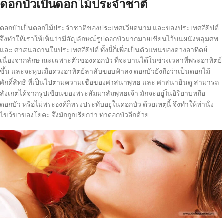
ดอกบัวเป็นดอกไม้ประจำชาติ
ดอกบัวเป็นดอกไม้ประจำชาติของประเทศเวียดนาม และของประเทศอียิปต์
จึงทำให้เราให้เห็นว่ามีสัญลักษณ์รูปดอกบัวมากมายเขียนไว้บนผนังหลุมศพ
และ ศาสนสถานในประเทศอียิปต์ ทั้งนี้ก็เพื่อเป็นตัวแทนของดวงอาทิตย์
เนื่องจากลักษ ณะเฉพาะตัวของดอกบัว ที่จะบานได้ในช่วงเวลาที่พระอาทิตย์
ขึ้น และจะหุบเมื่อดวงอาทิตย์ลาลับขอบฟ้าลง ดอกบัวยังถือว่าเป็นดอกไม้
ศักดิ์สิทธิ ที่เป็นไปตามความเชื่อของศาสนาพุทธ และ ศาสนาฮินดู สามารถ
สังเกตได้จากรูปเขียนของพระสัมมาสัมพุทธเจ้า มักจะอยู่ในอิริยาบทถือ
ดอกบัว หรือไม่พระองค์ก็ทรงประทับอยู่ในดอกบัว ด้วยเหตุนี้ จึงทำให้ท่านั่ง
ไขว้ขาของโยคะ จึงมักถูกเรียกว่า ท่าดอกบัวอีกด้วย