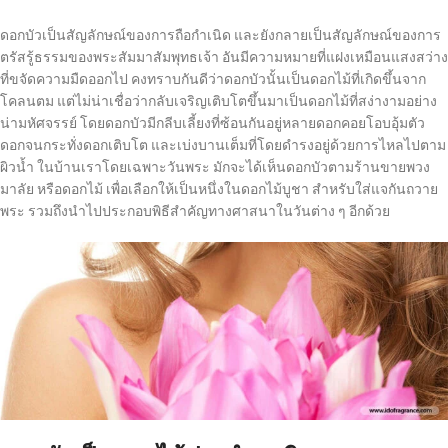
ดอกบัวเป็นสัญลักษณ์ของการถือกำเนิด และยังกลายเป็นสัญลักษณ์ของการ
ตรัสรู้ธรรมของพระสัมมาสัมพุทธเจ้า อันมีความหมายที่แฝงเหมือนแสงสว่าง
ที่ขจัดความมืดออกไป คงทราบกันดีว่าดอกบัวนั้นเป็นดอกไม้ที่เกิดขึ้นจาก
โคลนตม แต่ไม่น่าเชื่อว่ากลับเจริญเติบโตขึ้นมาเป็นดอกไม้ที่สง่างามอย่าง
น่ามหัศจรรย์ โดยดอกบัวมีกลีบเลี้ยงที่ซ้อนกันอยู่หลายดอกคอยโอบอุ้มตัว
ดอกจนกระทั่งดอกเติบโต และเบ่งบานเต็มที่โดยดำรงอยู่ด้วยการไหลไปตาม
ผิวน้ำ ในบ้านเราโดยเฉพาะวันพระ มักจะได้เห็นดอกบัวตามร้านขายพวง
มาลัย หรือดอกไม้ เพื่อเลือกให้เป็นหนึ่งในดอกไม้บูชา สำหรับใส่แจกันถวาย
พระ รวมถึงนำไปประกอบพิธีสำคัญทางศาสนาในวันต่าง ๆ อีกด้วย