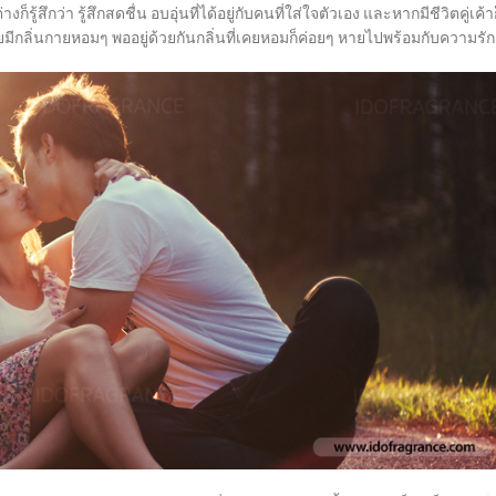
สึกว่า รู้สึกสดชื่น อบอุ่นที่ได้อยู่กับคนที่ใส่ใจตัวเอง และหากมีชีวิตคู่เค้า
คยมีกลิ่นกายหอมๆ พออยู่ด้วยกันกลิ่นที่เคยหอมก็ค่อยๆ หายไปพร้อมกับความรัก