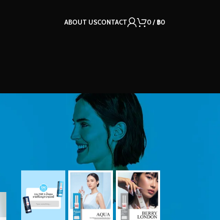
ABOUT US
CONTACT
0
/
฿
0
OUR INSTAGRAM