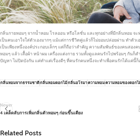
กลิ่นกายหอมๆ จากน้ำหอม โรลออน หรือโลชั่น และทุกอย่างที่มีกลิ่นหอม จะทำ
เป็นคนเอาใจใส่ตัวเองมากๆ แม้แต่การชีวิตคู่แล้วก็ไม่ยอมปล่อยผ่าน ทำตัวเ
เป็นเพียงหนึ่งองค์ประกอบเล็กๆ แต่ก็ถือว่าสำคัญ ความสัมพันธ์ของคนสองค
หอมๆ แล้ว เสื้อผ้า หน้าผม เครื่องแต่งกาย รวมทั้งดูแลคนรักไปพร้อมๆ กันก็
ปัญหา ไม่ปิดบังกัน แค่ทำแต่เรื่องดีๆ ที่คนรักคนหนึ่งจะทำเพื่อคนรักได้แค่นี้
กลิ่นหอมจากธรรมชาติ
กลิ่นหอมดอกไม้
กลิ่นอโรมา
ความหอม
ความหอมของดอกไม
Newer
4 เคล็ดลับการเพิ่มกลิ่นตัวหอมๆ ก่อนขึ้นเตียง
Related Posts