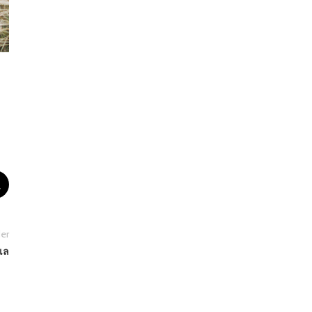
er
เล