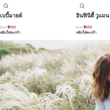
เบบี้มายด์
อินฟินิตี้ วูแมน
฿
100
฿
100
฿
120
฿
120
หยิบใส่ตะกร้า
หยิบใส่ตะกร้า