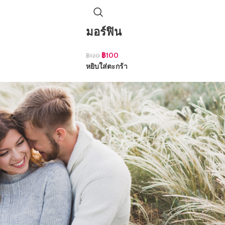
มอร์ฟิน
฿
100
฿
120
หยิบใส่ตะกร้า