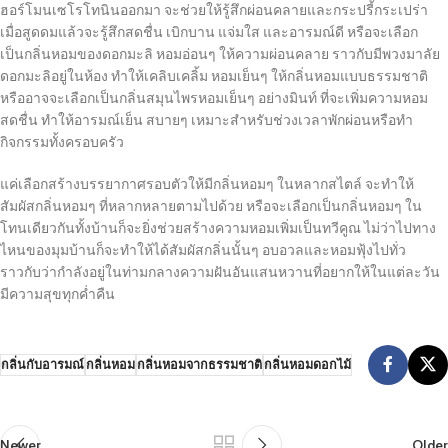
ฮอร์โมนเซโรโทนินออกมา จะช่วยให้รู้สึกผ่อนคลายและกระปรี้กระเปร่า
เมื่อสูดดมแล้วจะรู้สึกสดชื่น เบิกบาน แจ่มใส และอารมณ์ดี หรือจะเลือก
เป็นกลิ่นหอมของดอกมะลิ หอมอ่อนๆ ให้ความผ่อนคลาย ราวกับมีพวงมาลัย
ดอกมะลิอยู่ในห้อง ทำให้เคลิบเคลิ้ม หอมเย็นๆ ให้กลิ่นหอมแบบธรรมชาติ
หรืออาจจะเลือกเป็นกลิ่นสมุนไพรหอมเย็นๆ อย่างมินท์ ที่จะเพิ่มความหอม
สดชื่น ทำให้อารมณ์เย็น สบายๆ เหมาะสำหรับช่วงเวลาพักผ่อนหรือทำ
กิจกรรมทั้งครอบครัว
แค่เลือกสร้างบรรยากาศรอบตัวให้มีกลิ่นหอมๆ ในหลากสไตล์ จะทำให้
สัมผัสกลิ่นหอมๆ ที่หลากหลายตามไปด้วย หรือจะเลือกเป็นกลิ่นหอมๆ ใน
โทนเดียวกันทั้งบ้านก็จะยิ่งช่วยสร้างความหอมเพิ่มเป็นทวีคูณ ไม่ว่าไปทาง
ไหนของมุมบ้านก็จะทำให้ได้สัมผัสกลิ่นนั้นๆ อบอวลและหอมฟุ้งไปทั่ว
ราวกับว่ากำลังอยู่ในท่ามกลางความฝันอันแสนหวานที่อยากให้ในแต่ละวัน
มีความสุขทุกค่ำคืน
กลิ่นกับอารมณ์
กลิ่นหอม
กลิ่นหอมจากธรรมชาติ
กลิ่นหอมดอกไม้
Newer
Older