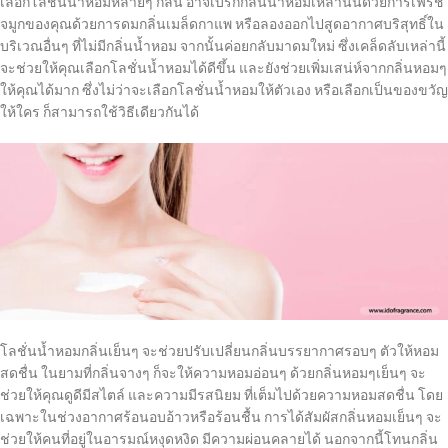
เลือกโลชั่นน้ำหอมหลายๆ กลิ่น อาจเบรกกลิ่นน้ำหอมเหล่านั้นด้วยการเฟรช
จมูกของคุณด้วยการดมกลิ่นเมล็ดกาแพ หรือลองออกไปสูดอากาศบริสุทธิ์ใน
บริเวณอื่นๆ ที่ไม่มีกลิ่นน้ำหอม จากนั้นค่อยกลับมาดมใหม่ ซึ่งเคล็ดลับเหล่านี้
จะช่วยให้คุณเลือกโลชั่นน้ำหอมได้ดีขึ้น และยังช่วยเพิ่มเสน่ห์จากกลิ่นหอมๆ
ให้คุณได้มาก ซึ่งไม่ว่าจะเลือกโลชั่นน้ำหอมให้ตัวเอง หรือเลือกเป็นของขวัญ
ให้ใคร ก็สามารถใช้วิธีเดียวกันได้
โลชั่นน้ำหอมกลิ่นเย็นๆ จะช่วยปรับเปลี่ยนกลิ่นบรรยากาศรอบๆ ตัวให้หอม
สดชื่น ในยามที่กลิ่นจางๆ ก็จะให้ความหอมอ่อนๆ ด้วยกลิ่นหอมๆเย็นๆ จะ
ช่วยให้คุณดูดีมีสไตล์ และความมีรสนิยม ที่เต็มไปด้วยความหอมสดชื่น โดย
เฉพาะในช่วงอากาศร้อนอบอ้าวหรือร้อนชื้น การได้สัมผัสกลิ่นหอมเย็นๆ จะ
ช่วยให้คนที่อยู่ในอารมณ์หงุดหงิด มีความผ่อนคลายได้ นอกจากนี้โทนกลิ่น