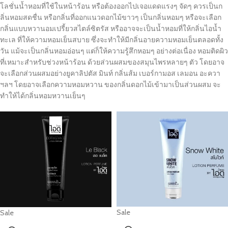
โลชั่นน้ำหอมที่ใช้ในหน้าร้อน หรือต้องออกไปเจอแดดแรงๆ จัดๆ ควรเป็นก
ลิ่นหอมสดชื่น หรือกลิ่นที่ออกแนวดอกไม้ขาวๆ เป็นกลิ่นหอมๆ หรือจะเลือก
กลิ่นแบบหวานอมเปรี้ยวสไตล์ซิตรัส หรืออาจจะเป็นน้ำหอมที่ให้กลิ่นไอน้ำ
ทะเล ที่ให้ความหอมเย็นสบาย ซึ่งจะทำให้มีกลิ่นอายความหอมเย็นตลอดทั้ง
วัน แม้จะเป็นกลิ่นหอมอ่อนๆ แต่ก็ให้ความรู้สึกหอมๆ อย่างต่อเนื่อง หอมติดผิว
ที่เหมาะสำหรับช่วงหน้าร้อน ด้วยส่วนผสมของสมุนไพรหลายๆ ตัว โดยอาจ
จะเลือกส่วนผสมอย่างยูคาลิปตัส มินท์ กลิ่นส้ม เบอร์กามอส เลมอน อะควา
ฯลฯ โดยอาจเลือกความหอมหวาน ของกลิ่นดอกไม้เข้ามาเป็นส่วนผสม จะ
ทำให้ได้กลิ่นหอมหวานเย็นๆ
Sale
Sale