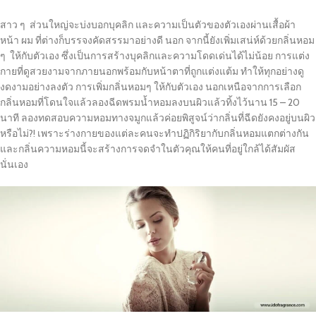
สาว ๆ ส่วนใหญ่จะบ่งบอกบุคลิก และความเป็นตัวของตัวเองผ่านเสื้อผ้า
หน้า ผม ที่ต่างก็บรรจงคัดสรรมาอย่างดี นอก จากนี้ยังเพิ่มเสน่ห์ด้วยกลิ่นหอม
ๆ ให้กับตัวเอง ซึ่งเป็นการสร้างบุคลิกและความโดดเด่นได้ไม่น้อย การแต่ง
กายที่ดูสวยงามจากภายนอกพร้อมกับหน้าตาที่ถูกแต่งแต้ม ทำให้ทุกอย่างดู
งดงามอย่างลงตัว การเพิ่มกลิ่นหอมๆ ให้กับตัวเอง นอกเหนือจากการเลือก
กลิ่นหอมที่โดนใจแล้วลองฉีดพรมน้ำหอมลงบนผิวแล้วทิ้งไว้นาน 15 – 20
นาที ลองทดสอบความหอมทางจมูกแล้วค่อยพิสูจน์ว่ากลิ่นที่ฉีดยังคงอยู่บนผิว
หรือไม่?! เพราะร่างกายของแต่ละคนจะทำปฏิกิริยากับกลิ่นหอมแตกต่างกัน
และกลิ่นความหอมนี้จะสร้างการจดจำในตัวคุณให้คนที่อยู่ใกล้ได้สัมผัส
นั่นเอง