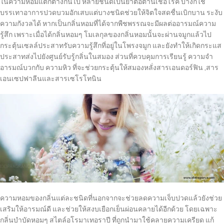
ในความหอมแตกต่างกันไป หลายชนิดเป็นยาต่อต้านเชื้อโรค บ้างก็ใช้
บรรเทาอาการปวดบวมอักเสบแต่บางชนิดช่วยให้จิตใจสดชื่นเบิกบาน ระงับ
ความกังวลได้ หากเป็นกลิ่นหอมที่ได้จากพืชพรรณจะมีผลต่ออารมณ์ความ
รู้สึก เพราะเมื่อได้กลิ่นหอมๆ โมเลกุลของกลิ่นหอมนั้นจะผ่านจมูกแล้วไป
กระตุ้นเซลล์ประสาทรับความรู้สึกที่อยู่ในโพรงจมูก และยังทำให้เกิดกระแส
ประสาทส่งไปยังศูนย์รับรู้กลิ่นในสมอง ส่วนที่ควบคุมการเรียนรู้ ความจำ
อารมณ์บวกกับ ความหิว ที่จะช่วยกระตุ้นให้สมองหลั่งสารเอนดอร์ฟิน ,สาร
เอนเซปฟาลีนและสารเซโรโทนิน
ความหอมของกลิ่นแต่ละชนิดที่นอกจากจะช่วยลดความเจ็บปวดแล้วยังช่วย
เสริมให้อารมณ์ดี และช่วยให้สงบเยือกเย็นผ่อนคลายได้อีกด้วย โดยเฉพาะ
กลิ่นบำบัดหอมๆ สไตล์อโรมาเทอราปี ที่ถูกนำมาใช้คลายความเครียด แก้