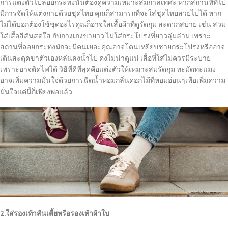
การแต่งตัวไปลอยกระทงนั้นต้องดูความเหมาะสมกาลเทศะ หากสถานที่ที่ไป
มีการจัดให้แต่งกายด้วยชุดไทย คุณก็สามารถที่จะใส่ชุดไทยสวยไปได้ หาก
ไม่ได้บอกต้องใช้ชุดอะไรคุณก็อาจใส่เสื้อผ้าที่ดูรัดกุม สะดวกสบาย เช่น สวม
ใส่เสื้อสีสันสดใส กับกางเกงขายาว ไม่ใส่กระโปรงที่ยาวลุ่มล่าม เพราะ
สถานที่ลอยกระทงมักจะมีคนเยอะคุณอาจโดนเหยียบชายกระโปรงหรืออาจ
เดินสะดุดขาตัวเองหล่นลงน้ำไป คงไม่น่าดูแน่ เสื้อที่ใส่ไม่ควรมีระบาย
เพราะอาจติดไฟได้ วิธีที่ดีที่สุดคือแต่งตัวให้เหมาะสมรัดกุม ทะมัดทะแมง
อาจเพิ่มความมั่นใจด้วยการฉีดน้ำหอมกลิ่นดอกไม้ที่หอมอ่อนๆเพื่อเพิ่มความ
มั่นใจแค่นี้ก็เพียงพอแล้ว
2.ใส่รองเท้าส้นเตี้ยหรือรองเท้าผ้าใบ