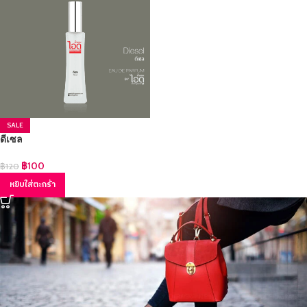
SALE
ดีเซล
฿
100
฿
120
หยิบใส่ตะกร้า