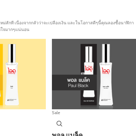
ม่สักที เนื่องจากกลัวว่าจะเปลืองเงิน และในโอกาสดีๆนี้คุณลองซื้อนาฬิกา
งดีใจมากๆแน่นอน
Sale
พอล แบล็ค