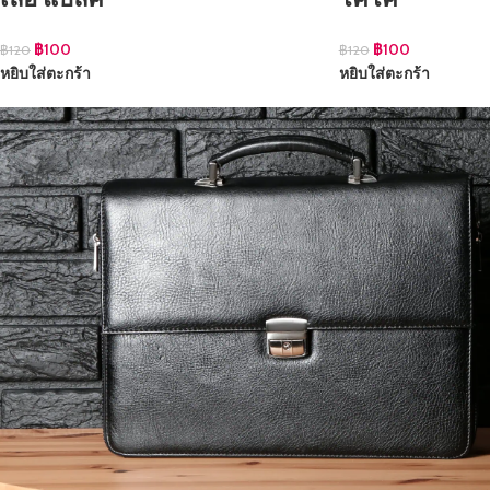
฿
100
฿
100
฿
120
฿
120
หยิบใส่ตะกร้า
หยิบใส่ตะกร้า