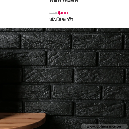
฿
100
฿
120
หยิบใส่ตะกร้า