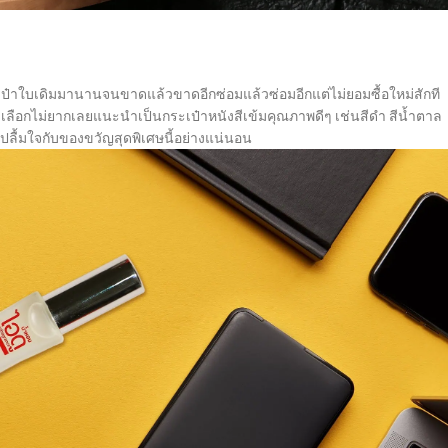
ระเป๋าใบเดิมมานานจนขาดแล้วขาดอีกซ่อมแล้วซ่อมอีกแต่ไม่ยอมซื้อใหม่สักที
น เลือกไม่ยากเลยแนะนำเป็นกระเป๋าหนังสีเข้มคุณภาพดีๆ เช่นสีดำ สีน้ำตาล
งปลื้มใจกับของขวัญสุดพิเศษนี้อย่างแน่นอน