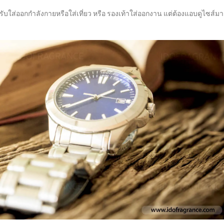
บใส่ออกกำลังกายหรือใส่เที่ยว หรือ รองเท้าใส่ออกงาน แต่ต้องแอบดูไซส์มา