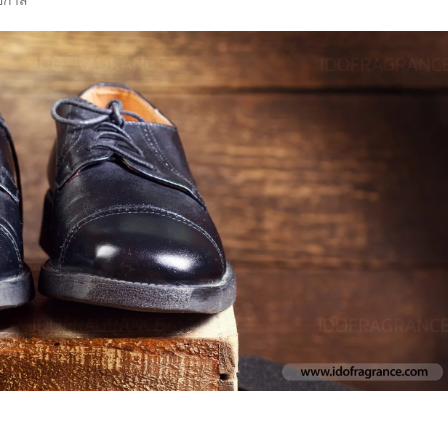
โอกาส