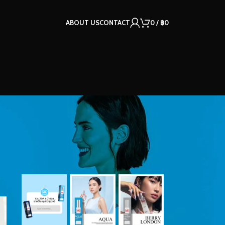
ABOUT US
CONTACT
0
/
฿
0
OUR INSTAGRAM