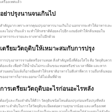
เครื่องเทศแล้ว
อย่าปรุงนานจนเกินไป
สำคัญมาก เพราะหากคุณปรุงอาหารนานเกินไป นอกจากจะทำให้อาหารเละ
และไม่น่ากินแล้ว จะทำให้รสชาติด้อยลงไปอีก แถมยังทำให้กลิ่นหอมใน
อาหารกระจายและจางหายไปอีกด้วย
เตรียมวัตถุดิบให้เหมาะสมกับการปรุง
การปรุงอาหารจานผัดหรือจานทอด สิ่งสำคัญหนึ่งที่ต้องใส่ใจ คือ วัตถุดิบควร
ต้องแห้ง เพื่อทำให้น้ำมันไม่กระเด็นขณะทอดหรือช่วงเวลาที่ผัด และหาก
ส่วนผสมไม่แห้งก็อาจมีผลทำให้รสชาติอาหารไม่ดีเท่าที่ควร รวมถึงกลิ่นหอม
ของอาหารก็อาจจะออกมาได้ไม่เต็มที่ด้วย
การเตรียมวัตถุดิบอะไรก่อนอะไรหลัง
ต้องรู้และเรียงลำดับให้ดีว่า วัตถุดิบชนิดไหนต้องปรุงก่อนหรือปรุงทีหลัง
เพราะลำดับในการใส่วัตถุดิบจะมีผลต่อความสุกมากน้อย และเครื่องเทศ
และสมุนไพรเมื่อถูกความร้อนจึงจะหอม จากนั้นจึงค่อยใส่ส่วนผสมไล่ลำดับ