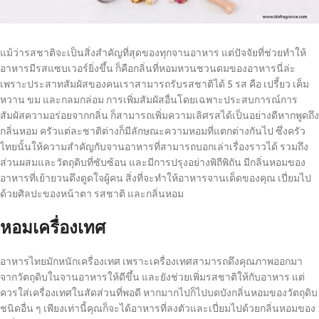
แม้ว่ารสชาติจะเป็นสิ่งสำคัญที่สุดของทุกจานอาหาร แต่ปัจจัยที่ช่วยทำให้
อาหารมีรสแซบเวอร์ยิ่งขึ้น ก็คือกลิ่นที่หอมหวนชวนดมของอาหารนี่ล่ะ
เพราะประสาทสัมผัสของคนเราสามารถรับรสชาติได้ 5 รส คือ เปรี้ยว เค็ม
หวาน ขม และกลมกล่อม การเพิ่มสัมผัสอื่นโดยเฉพาะประสบการณ์การ
สัมผัสความอร่อยจากกลิ่น ก็สามารถเพิ่มความเลิศรสได้เป็นอย่างดีหากพูดถึง
กลิ่นหอม ครัวแต่ละชาติต่างก็มีลักษณะความหอมที่แตกต่างกันไป ซึ่งครัว
ไทยนั้นให้ความสำคัญกับจานอาหารที่สามารถบอกเล่าเรื่องราวได้ รวมถึง
ส่วนผสมและวัตถุดิบที่ซับซ้อน และมีการปรุงอย่างพิถีพิถัน มีกลิ่นหอมของ
อาหารที่เย้ายวนดึงดูดใจผู้คน สิ่งที่จะทำให้อาหารจานเด็ดของคุณ เปี่ยมไป
ด้วยศิลปะของหน้าตา รสชาติ และกลิ่นหอม
หอมเครื่องเทศ
อาหารไทยมักหนักเครื่องเทศ เพราะเครื่องเทศสามารถดึงคุณภาพออกมา
จากวัตถุดิบในจานอาหารให้ดีขึ้น และยังช่วยเพิ่มรสชาติให้กับอาหาร แต่
ควรใส่เครื่องเทศในสัดส่วนที่พอดี หากมากไปก็ไปบดบังกลิ่นหอมของวัตถุดิบ
ชนิดอื่น ๆ เพียงเท่านี้คุณก็จะได้อาหารที่ลงตัวและเปี่ยมไปด้วยกลิ่นหอมของ