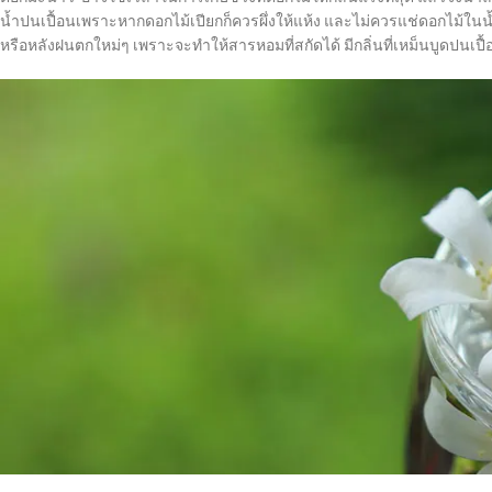
น้ำปนเปื้อนเพราะหากดอกไม้เปียกก็ควรผึ่งให้แห้ง และไม่ควรแช่ดอกไม้ในน
หรือหลังฝนตกใหม่ๆ เพราะจะทำให้สารหอมที่สกัดได้ มีกลิ่นที่เหม็นบูดปนเปื้