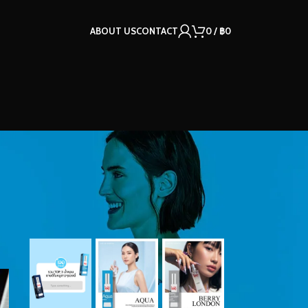
ABOUT US
CONTACT
0
/
฿
0
OUR INSTAGRAM