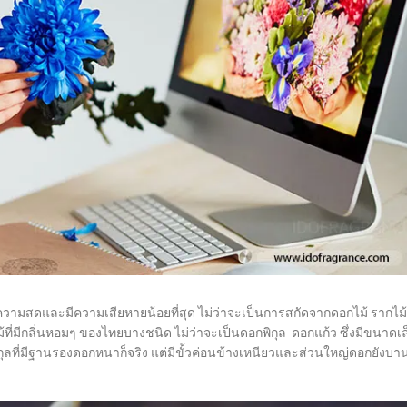
มีความสดและมีความเสียหายน้อยที่สุด ไม่ว่าจะเป็นการสกัดจากดอกไม้ รากไม้
้ที่มีกลิ่นหอมๆ ของไทยบางชนิด ไม่ว่าจะเป็นดอกพิกุล ดอกแก้ว ซึ่งมีขนาดเล
ี่มีฐานรองดอกหนาก็จริง แต่มีขั้วค่อนข้างเหนียวและส่วนใหญ่ดอกยังบา