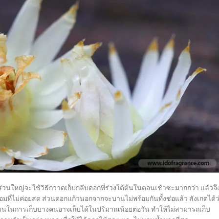
่วนใหญ่จะใช้วิธีกวาดเก็บกลีบดอกที่ร่วงใต้ต้นในตอนเช้าซะมากกว่า แล้วจึ
ี่ไม่ค่อยสด ส่วนดอกแก้วนอกจากจะบานไม่พร้อมกันทั้งช่อแล้ว สังเกตได้ว
รงงานในการเก็บบางคนอาจเก็บได้ในปริมาณน้อยต่อวัน ทำให้ไม่สามารถเก็บ