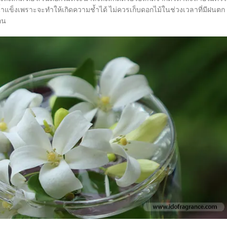
้ำแข็งเพราะจะทำให้เกิดความช้ำได้ ไม่ควรเก็บดอกไม้ในช่วงเวลาที่มีฝนตก
อน