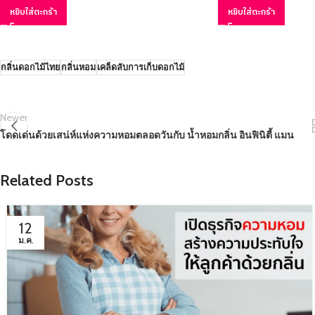
หยิบใส่ตะกร้า
หยิบใส่ตะกร้า
กลิ่นดอกไม้ไทย
กลิ่นหอม
เคล็ดลับการเก็บดอกไม้
Newer
โดดเด่นด้วยเสน่ห์แห่งความหอมตลอดวันกับ น้ำหอมกลิ่น อินฟินิตี้ แมน
Related Posts
12
ม.ค.