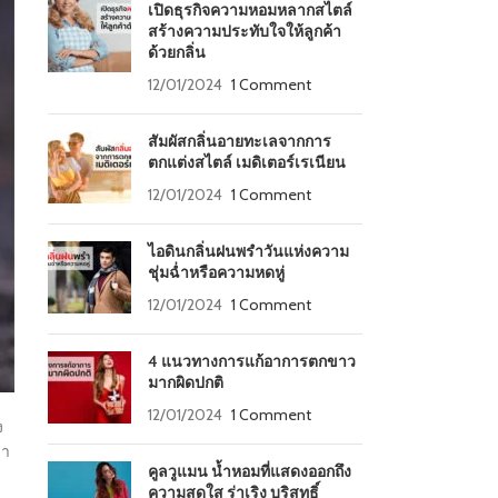
เปิดธุรกิจความหอมหลากสไตล์
สร้างความประทับใจให้ลูกค้า
ด้วยกลิ่น
12/01/2024
1 Comment
สัมผัสกลิ่นอายทะเลจากการ
ตกแต่งสไตล์ เมดิเตอร์เรเนียน
12/01/2024
1 Comment
ไอดินกลิ่นฝนพรำวันแห่งความ
ชุ่มฉ่ำหรือความหดหู่
12/01/2024
1 Comment
4 แนวทางการแก้อาการตกขาว
มากผิดปกติ
12/01/2024
1 Comment
ง
่า
คูลวูแมน น้ำหอมที่แสดงออกถึง
ความสดใส ร่าเริง บริสุทธิ์