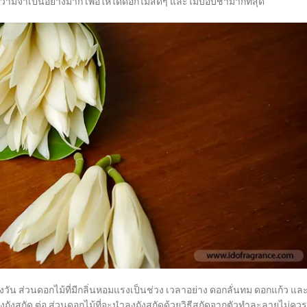
ความจำเป็นอย่างมาก เพื่อให้ได้ดอกไม้สดๆ และไม่บอบช้ำมากที่สุด
ั้งวัน ส่วนดอกไม้ที่มีกลิ่นหอมแรงเป็นช่วง เวลาอย่าง ดอกลั่นทม ดอกแก้ว แล
งถังสกัด ต่อ ส่วนดอกไม้ที่จะนำลงถังสกัดด้วยวิธีสกัดจากตัวทำละลายไม่ควร