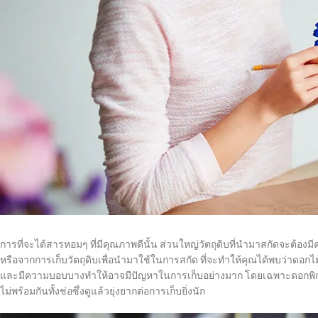
การที่จะได้สารหอมๆ ที่มีคุณภาพดีนั้น ส่วนใหญ่วัตถุดิบที่นำมาสกัดจะต้อง
หรือจากการเก็บวัตถุดิบเพื่อนำมาใช้ในการสกัด ที่จะทำให้คุณได้พบว่าดอกไม
และมีความบอบบางทำให้อาจมีปัญหาในการเก็บอย่างมาก โดยเฉพาะดอกพิกุลท
ไม่พร้อมกันทั้งช่อซึ่งดูแล้วยุ่งยากต่อการเก็บยิ่งนัก