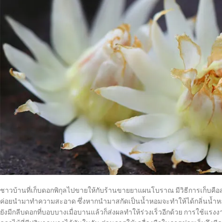
ชาวบ้านที่เก็บดอกพิกุลไปขายให้กับร้านขายยาแผนโบราณ มีวิธีการเก็บคือส
ค่อยนำมาทำความสะอาด ซึ่งหากนำมาสกัดเป็นน้ำหอมจะทำให้ได้กลิ่นน้ำหอมท
ยังมีกลีบดอกที่บอบบางเมื่อบานแล้วก็ส่งผลทำให้ร่วงเร็วอีกด้วย การใช้แ