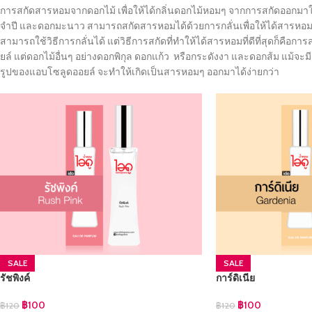
การสกัดสารหอมจากดอกไม้ เพื่อให้ได้กลิ่นดอกไม้หอมๆ จากการสกัดออก
จำปี และดอกมะนาว สามารถสกัดสารหอมได้ด้วยการกลั่นเพื่อให้ได้สารหอม
สามารถใช้วิธีการกลั่นได้ แต่วิธีการสกัดที่ทำให้ได้สารหอมที่ดีที่สุดก็คือการ
ยล์ แต่ดอกไม้อื่นๆ อย่างดอกพิกุล ดอกแก้ว หรือกระดังงา และดอกส้ม แม้จ
รูปของแอบโซลูดออยล์ จะทำให้เกิดเป็นสารหอมๆ ออกมาได้ง่ายกว่า
SALE
SALE
รัชพิงค์
การ์ดิเนีย
฿
100
฿
100
฿
120
฿
120