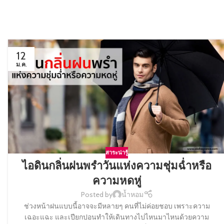
12
ม.ค.
สาระน่ารู้
ไอดินกลิ่นฝนพรำวันแห่งความชุ่มฉ่ำหรือ
ความหดหู่
Posted by
น้ำหอม
ช่วงหน้าฝนแบบนี้อาจจะมีหลายๆ คนที่ไม่ค่อยชอบ เพราะความ
เฉอะแฉะ และเปียกปอนทำให้เดินทางไปไหนมาไหนด้วยความ