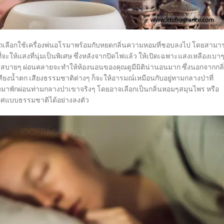
เลือกใช้
เครื่องพ่นอโรมาพร้อมกับหยดกลิ่นความหอมที่ชอบลงไป โดยสามา
ให้แสงที่นุ่มเป็นพิเศษ ซึ่งหลังจากปิดไฟแล้ว ให้เปิดเฉพาะแสงเหลืองเบา
นๆ สบายๆ ผ่อนคลาย
จะทำให้ห้องนอนของคุณดูมีมิติน่านอนมาก ซึ่งนอกจากกลิ
งน้ำตก เสียงธรรมชาติต่างๆ ก็จะให้อารมณ์เหมือนกับอยู่ทามกลางป่าที่
ทางมาพักผ่อนท่ามกลางป่าเขาจริงๆ โดยอาจเลือกเป็นกลิ่นหอมๆสมุนไพร หรือ
ากาศแบบธรรมชาติได้อย่างลงตัว