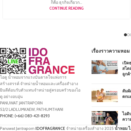
ก็คือ ธุรกิจเกี่ยวก...
CONTINUE READING
เรื่องราวความหอม
เปิด
สไตล
ลูกค้
ไอดู น้ำหอมจากแรงบันดาลใจแห่งการ
สร้างสรรค์ จำหน่ายน้ำหอมและเครื่องสำอาง
ยินดีต้อนรับตัวแทนจำหน่ายสู่ครอบครัวของไอ
สัมผ
ตกแต
ดู อย่างอบอุ่น
PANUWAT JANTRAPORN
52/2 LADLUMKAEW, PATHUMTHANI
ไอดิ
PHONE: (+66) 083-421-8293
ความ
Panuwat Jantraporn
IDOFRAGRANCE
จำหน่ายเครื่องสำอาง
2025
น้ำหอม ไ