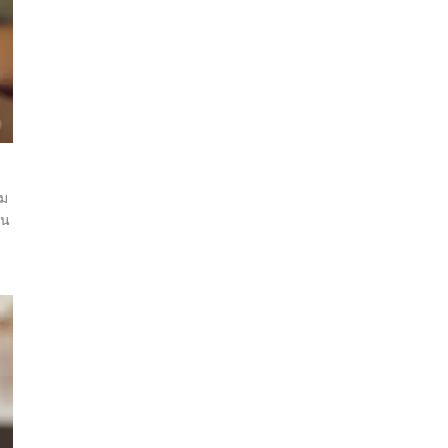
าม
็น