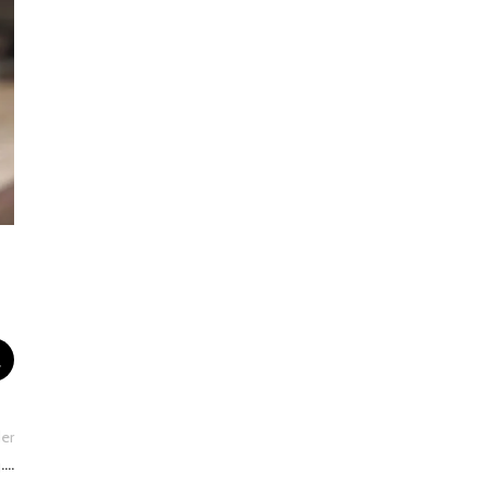
er
ๆ….