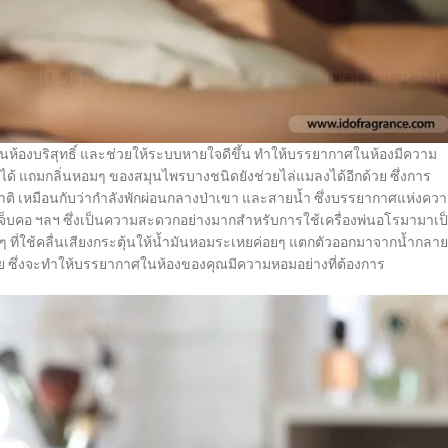
นห้องบริสุทธิ์ และช่วยให้ระบบหายใจดีขึ้น ทำให้บรรยากาศในห้องมีความ
ได้ แถมกลิ่นหอมๆ ของสมุนไพรบางชนิดยังช่วยไล่แมลงได้อีกด้วย ซึ่งการ
าติ เหมือนกับว่ากำลังพักผ่อนกลางป่าเขา และสายน้ำ ซึ่งบรรยากาศแห่งคว
็บคอ ฯลฯ ซึ่งเป็นความสะดวกอย่างมากสำหรับการใช้
เครื่องพ่นอโรมา
มาเป
ๆ ที่ใช้คลื่นเสียงกระตุ้นให้น้ำมันหอมระเหยค่อยๆ แตกตัวออกมาจากน้ำกลาย
ย ซึ่งจะทำให้บรรยากาศในห้องของคุณมีความหอมอย่างที่ต้องการ