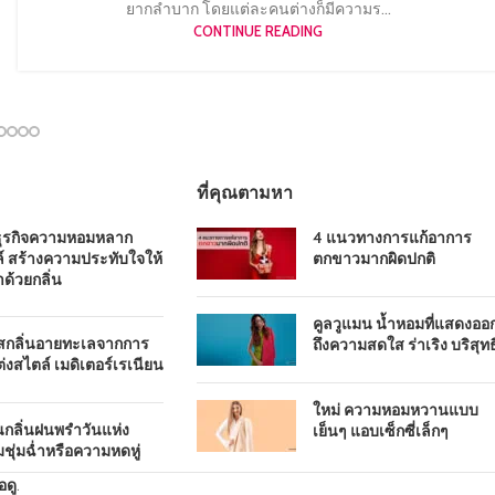
ยากลำบาก โดยแต่ละคนต่างก็มีความร...
CONTINUE READING
ที่คุณตามหา
ธุรกิจความหอมหลาก
4 แนวทางการแก้อาการ
์ สร้างความประทับใจให้
ตกขาวมากผิดปกติ
าด้วยกลิ่น
คูลวูแมน น้ำหอมที่แสดงออ
ัสกลิ่นอายทะเลจากการ
ถึงความสดใส ร่าเริง บริสุทธิ
่งสไตล์ เมดิเตอร์เรเนียน
ใหม่ ความหอมหวานแบบ
นกลิ่นฝนพรำวันแห่ง
เย็นๆ แอบเซ็กซี่เล็กๆ
ชุ่มฉ่ำหรือความหดหู่
อดู
.