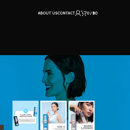
ABOUT US
CONTACT
0
/
฿
0
OUR INSTAGRAM