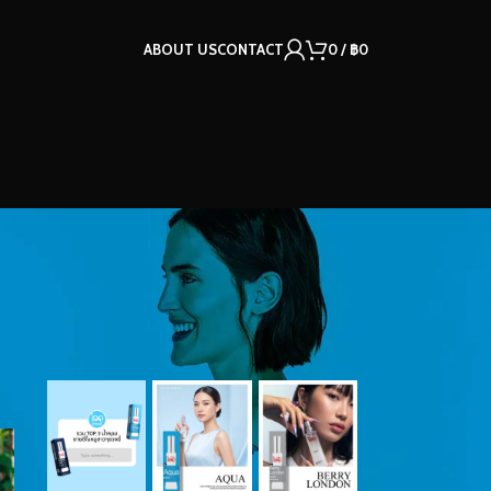
ABOUT US
CONTACT
0
/
฿
0
OUR INSTAGRAM