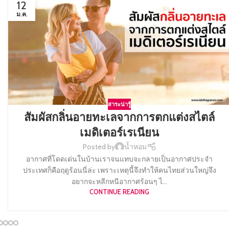
12
ม.ค.
สาระน่ารู้
สัมผัสกลิ่นอายทะเลจากการตกแต่งสไตล์
เมดิเตอร์เรเนียน
Posted by
น้ำหอม
อากาศที่โดดเด่นในบ้านเราจนแทบจะกลายเป็นอากาศประจำ
ประเทศก็คือฤดูร้อนนี่ล่ะ เพราะเหตุนี้จึงทำให้คนไทยส่วนใหญ่จึง
อยากจะหลีกหนีอากาศร้อนๆ ไ...
CONTINUE READING