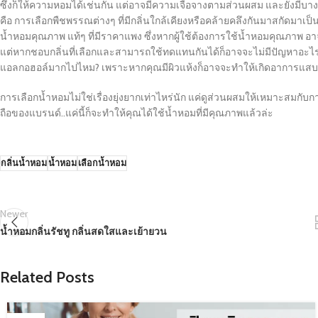
ซึ่งก็ให้ความหอมได้เช่นกัน แต่อาจมีความเจือจางตามส่วนผสม และยังมีบ
คือ การเลือกพืชพรรณต่างๆ ที่มีกลิ่นใกล้เคียงหรือคล้ายคลึงกันมาสกัดมาเป็
น้ำหอมคุณภาพ แท้ๆ ที่มีราคาแพง ซึ่งหากผู้ใช้ต้องการใช้น้ำหอมคุณภาพ อาจ
แต่หากชอบกลิ่นที่เลือกและสามารถใช้ทดแทนกันได้ก็อาจจะไม่มีปัญหาอะไรในเร
แอลกอฮอล์มากไปไหม? เพราะหากคุณมีผิวแห้งก็อาจจะทำให้เกิดอาการแสบผิว
การเลือกน้ำหอมไม่ใช่เรื่องยุ่งยากเท่าไหร่นัก แค่ดูส่วนผสมให้เหมาะสมกั
ถือของแบรนด์..แค่นี้ก็จะทำให้คุณได้ใช้น้ำหอมที่มีคุณภาพแล้วล่ะ
กลิ่นน้ำหอม
น้ำหอม
เลือกน้ำหอม
Newer
น้ำหอมกลิ่นรัชทู กลิ่นสดใสและเย้ายวน
Related Posts