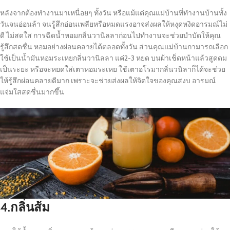
หลังจากต้องทำงานมาเหนื่อยๆ ทั้งวัน หรือแม้แต่คุณแม่บ้านที่ทำงานบ้านทั้ง
วันจนอ่อนล้า จนรู้สึกอ่อนเพลียหรือหมดแรงอาจส่งผลให้หงุดหงิดอารมณ์ไม่
ดี ไม่สดใส การฉีดน้ำหอมกลิ่นวานิลลาก่อนไปทำงานจะช่วยบำบัดให้คุณ
รู้สึกสดชื่น หอมอย่างผ่อนคลายได้ตลอดทั้งวัน ส่วนคุณแม่บ้านกามารถเลือก
ใช้เป็นน้ำมันหอมระเหยกลิ่นวานิลลา แค่2-3 หยด บนผ้าเช็ดหน้าแล้วสูดดม
เป็นระยะ หรือจะหยดใส่เตาหอมระเหย ใช้เตาอโรมากลิ่นวนิลาก็ได้จะช่วย
ให้รู้สึกผ่อนคลายดีมาก เพราะจะช่วยส่งผลให้จิตใจของคุณสงบ อารมณ์
แจ่มใสสดชื่นมากขึ้น
4.กลิ่นส้ม