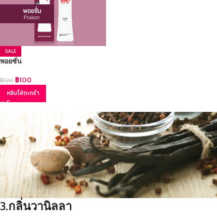
SALE
พอยซั่น
฿
100
฿
120
หยิบใส่ตะกร้า
3.กลิ่นวานิลลา