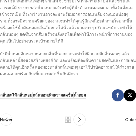
การใช้น้ำหอมกลิ่นหอมๆ จากส้ม จะช่วยบรรเทาความเครียด และช่วยให้
อารมณ์ดี ร่างกายสดชื่น เหมาะสำหรับผู้ที่นั่งทำงานตลอดเวลาทั้งวันตั้งแต่
เช้าจรดเย็น ที่ระหว่างวันอาจจะมาพร้อมอาการอ่อนเพลีย ง่วงนอนบ่อยๆ
รวมทั้งอาจมีความเครียดของงานจนทำให้คุณรู้สึกเหนื่อยล้ากายใจมากขึ้น
หรือจะใช้น้ำมันหอมกลิ่นส้มหยดใส่นิ้วแล้วนวดเบาๆ บริเวณขมับ จะทำให้
กลิ่นหอมๆ สดชื่นจากส้ม สร้างพลังสดใสเพื่อทำให้ภาระหน้าที่การงานของ
คุณเป็นไปอย่างบรรลุเป้าหมายได้ดี
ยังมีน้ำหอมอีกหลากหลายกลิ่นที่นอกจากจะทำให้ผิวกายมีกลิ่นหอมๆ แล้ว
กลิ่นเหล่านี้ยังช่วยสร้างพลังชีวิต และพร้อมที่จะคืนความสดชื่นและการผ่อน
คลายให้คุณอีกครั้ง ลองมองหาสักกลิ่นหอมๆ เอาไว้บำบัดอารมณ์ให้ร่างกาย
ผ่อนคลายพร้อมกับเพิ่มความสดชื่นกันดีกว่า
กลิ่นผลไม้
กลิ่นหอม
กลิ่นหอมเพิ่มความสดชื่น
น้ำหอม
Newer
Older