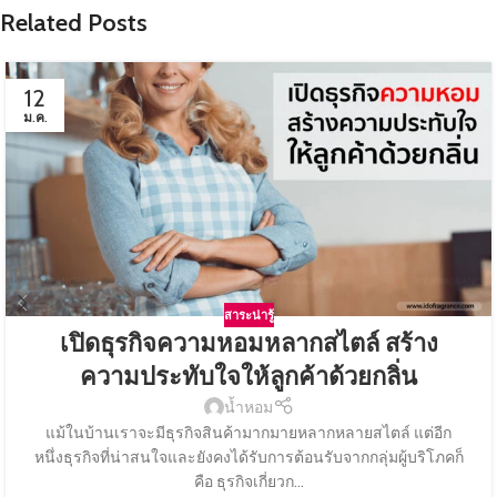
Related Posts
12
ม.ค.
สาระน่ารู้
เปิดธุรกิจความหอมหลากสไตล์ สร้าง
ความประทับใจให้ลูกค้าด้วยกลิ่น
น้ำหอม
แม้ในบ้านเราจะมีธุรกิจสินค้ามากมายหลากหลายสไตล์ แต่อีก
หนึ่งธุรกิจที่น่าสนใจและยังคงได้รับการต้อนรับจากกลุ่มผู้บริโภคก็
คือ ธุรกิจเกี่ยวก...