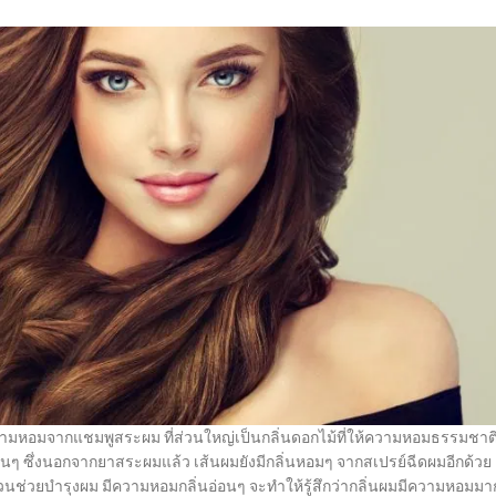
อ ความหอมจากแชมพูสระผม ที่ส่วนใหญ่เป็นกลิ่นดอกไม้ที่ให้ความหอมธรรมชาต
่นๆ ซึ่งนอกจากยาสระผมแล้ว เส้นผมยังมีกลิ่นหอมๆ จากสเปรย์ฉีดผมอีกด้วย
่วนช่วยบำรุงผม มีความหอมกลิ่นอ่อนๆ จะทำให้รู้สึกว่ากลิ่นผมมีความหอมมา