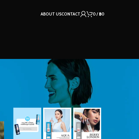
ABOUT US
CONTACT
0
/
฿
0
OUR INSTAGRAM