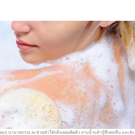
ๆ นานาพรรณ จะช่วยทำให้กลิ่นหอมติดผิว อาบน้ำแล้วรู้สึกสดชื่น และยัง