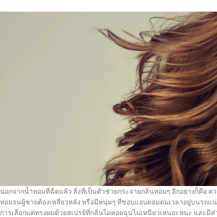
นอกจากน้ำหอมที่ฉีดแล้ว สิ่งที่เป็นตัวช่วยกระจายกลิ่นหอมๆ อีกอย่างก็คื
หอมจนผู้ชายต้องเหลียวหลัง หรือมีหนุ่มๆ ที่ชอบแอบดอมดมเวลาอยู่บนรถแน
การเลือกแต่ทรงผมด้วยสเปรย์ที่กลิ่นไม่ค่อยฉุนไม่เหนียวเหนอะหนะ และมีส