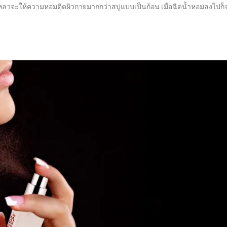
ู่เหลวจะให้ความหอมติดผิวกายมากกว่าสบู่แบบเป็นก้อน เมื่อฉีดน้ำหอมลงไปก็