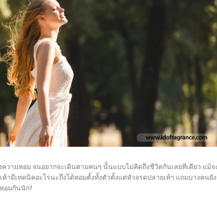
งกลิ่งความหอม จนอยากจะเดินตามคนๆ นั้นแบบไม่คิดถึงชีวิตกันเลยทีเดียว แม้จ
เค้ามีเทคนิคอะไรนะถึงได้หอมตั้งทั้งตัวตั้งแต่หัวจรดปลายเท้า แถมบางคนยัง
วหอมกันนัก?