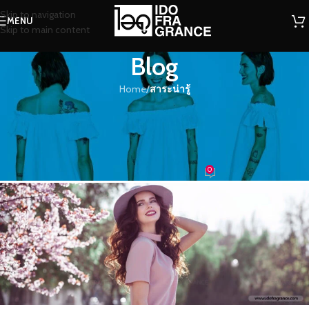
Skip to navigation
MENU
Skip to main content
Blog
Home
/
สาระน่ารู้
สาระน่ารู้
อยากมีผิวหอมๆ …แค่เลือกฉีดน้ำหอม
ให้ตรงจุดเพื่อให้กลิ่นหอมติดทนนาน
0
น้ำหอม
On 23/01/2020