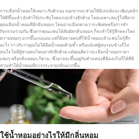
การเลือกน้ำหอมให้เหมาะกับตัวเอง นอกจากจะช่วยให้มีเสน่ห์และเพิ่มบุคลิก
ให้ดีขึ้นแล้ว ยังทำให้ประทับใจคนรอบข้างอีกด้วย โดยเฉพาะคนรู้ใจที่หาก
คุณเลือกน้ำหอมที่มีกลิ่นหอมๆ โดยอาจเลือกตามวาระพิเศษหรือการทำ
กิจกรรมร่วมกัน ซึ่งหากคุณแฟนได้สัมผัสกลิ่นหอมๆ ก็จะทำให้รู้สึกหลงใหล
ความหอมๆ มากขึ้นแน่นอน แต่ก็มีหลายคนที่ใช้น้ำหอมแล้วแฟนไม่รู้สึก
อะไร ราวกับว่าคุณไม่ได้ฉีดน้ำหอมด้วยซ้ำ หรือแม้แต่ผู้คนรอบข้างก็ไม่
สนใจ ไม่มีผู้ชายคนไหนมาทักอีกด้วย แม้คุณคิดว่าจะเลือกน้ำหอมราคา
แพงๆ หรือกลิ่นหอมๆ ก็ตาม…ซึ่งอาจจะขึ้นอยู่กับตำแหน่งที่ฉีดลงไปก็ได้ที่มี
ส่วนทำให้น้ำหอมมีการกระจายกลิ่นมากขึ้น
ใช้น้ำหอมอย่างไรให้มีกลิ่นหอม