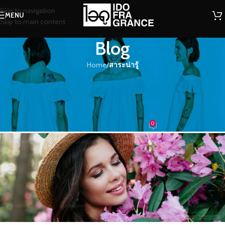
Skip to navigation
MENU
Skip to main content
Blog
Home
/
สาระน่ารู้
สาระน่ารู้
หอมๆ ด้วยกลิ่นน้ำหอมสไตล์
ธรรมชาติ….เลือกกลิ่นไหนดี
0
น้ำหอม
On 28/08/2019