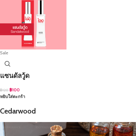
Sale
แซนดัลวู้ด
฿
100
฿
120
หยิบใส่ตะกร้า
Cedarwood