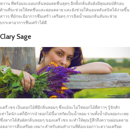
หวาน ที่พร้อมจะมอบกลิ่นหอมสดชื่นสุดๆ อีกทั้งกลิ่นส้มยังมีคุณสมบัติรอบ
ด้านที่จะช่วยให้สดชื่นและผ่อนคลาย และยังช่วยให้นอนหลับสนิทได้ง่ายขึ้น
สาวๆ ที่มักจะมีอาการซึมเศร้า เครียดๆ การฉีดน้ำหอมกลิ่นส้มจะช่วย
บรรเทาอาการซึมเศร้าได้ดี
Clary Sage
แครี่ เซจ เป็นดอกไม้ที่มีกลิ่นหอมๆ ซึ่งแม้จะไม่ใช่ดอกไม้ที่สาวๆ รู้จักสัก
เท่าใดนัก แต่ก็มีการนำดอกไม้นี้มาสกัดเป็นน้ำหอม รวมทั้งน้ำมันหอมระเหย
ซึ่งหากได้สัมผัสกลิ่นหอมๆ ของแครี่ เซจ จะทำให้คุณรู้สึกถึงความผ่อนคลาย
ลดอาการตึงเครียด เหมาะสำหรับคนทำงานที่ต้องเจอภาวะความเครียด