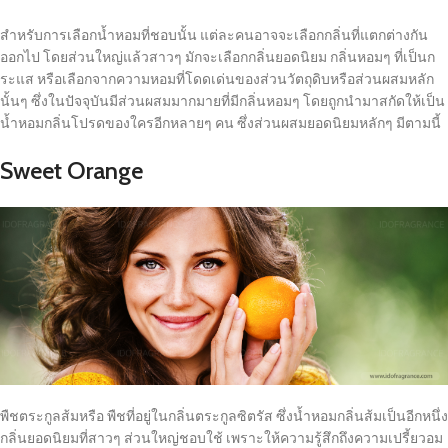
สำหรับการเลือกน้ำหอมที่ชอบนั้น แต่ละคนอาจจะเลือกกลิ่นที่แตกต่างกัน
ออกไป โดยส่วนใหญ่แล้วสาวๆ มักจะเลือกกลิ่นยอดนิยม กลิ่นหอมๆ ที่เป็นก
ระแส หรือเลือกจากความหอมที่โดดเด่นของส่วนวัตถุดิบหรือส่วนผสมหลัก
นั้นๆ ซึ่งในปัจจุบันมีส่วนผสมมากมายที่มีกลิ่นหอมๆ โดยถูกนำมาสกัดให้เป็น
น้ำหอมกลิ่นโปรดของใครอีกหลายๆ คน ซึ่งส่วนผสมยอดนิยมหลักๆ มีตามนี้
Sweet Orange
พืชตระกูลส้มหรือ พืชที่อยู่ในกลิ่นตระกูลซิตรัส ซึ่งน้ำหอมกลิ่นส้มเป็นอีกหนึ่ง
กลิ่นยอดนิยมที่สาวๆ ส่วนใหญ่ชอบใช้ เพราะให้ความรู้สึกถึงความเปรี้ยวอม