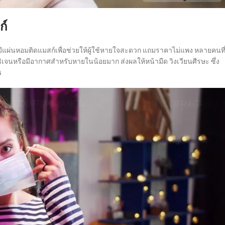
ก์
มีแผ่นหอมติดแมสก์เพื่อช่วยให้ผู้ใช้หายใจสะดวก แถมราคาไม่แพง หลายคนที
ิเจนหรือมีอากาศสำหรับหายในน้อยมาก ส่งผลให้หน้ามืด วิงเวียนศีรษะ ซึ่ง
น