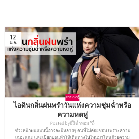
12
ม.ค.
สาระน่ารู้
ไอดินกลิ่นฝนพรำวันแห่งความชุ่มฉ่ำหรือ
ความหดหู่
Posted by
น้ำหอม
ช่วงหน้าฝนแบบนี้อาจจะมีหลายๆ คนที่ไม่ค่อยชอบ เพราะความ
เฉอะแฉะ และเปียกปอนทำให้เดินทางไปไหนมาไหนด้วยความ