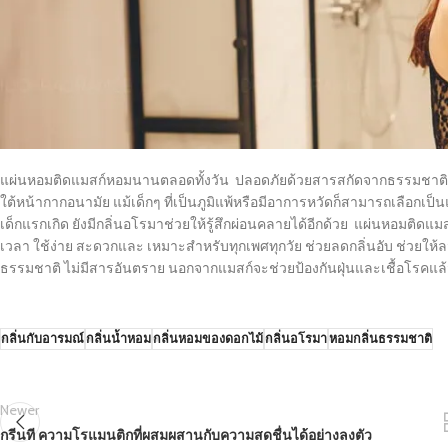
แผ่นหอมติดแมสก์หอมนานตลอดทั้งวัน ปลอดภัยด้วยสารสกัดจากธรรมชาติ เด็
ใต้หน้ากากอนามัย แม้เด็กๆ ที่เป็นภูมิแพ้หรือมีอาการหวัดก็สามารถเลือกเป็น
เด็กแรกเกิด ยังมีกลิ่นอโรมาช่วยให้รู้สึกผ่อนคลายได้อีกด้วย
แผ่นหอมติดแมส
เวลา ใช้ง่าย สะดวกและ เหมาะสำหรับทุกเพศทุกวัย ช่วยลดกลิ่นอับ ช่วยให
ธรรมชาติ ไม่มีสารอันตราย นอกจากแมสก์จะช่วยป้องกันฝุ่นและเชื้อโรคแล
กลิ่นกับอารมณ์
กลิ่นน้ำหอม
กลิ่นหอมของดอกไม้
กลิ่นอโรมา
หอมกลิ่นธรรมชาติ
Newer
กรีนที ความโรแมนติกที่ผสมผสานกับความสดชื่นได้อย่างลงตัว