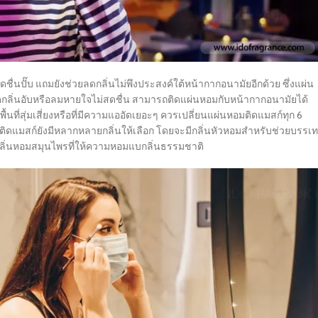
สดชื่นปั๊บ แถมยังช่วยลดกลิ่นไม่พึงประสงค์ใต้หน้ากากอนามัยอีกด้วย ซึ่งแผ่น
ดกลิ่นอับหรือลมหายใจไม่สดชื่น สามารถติดแผ่นหอมกับหน้ากากอนามัยได้
พื้นที่สุ่มเสี่ยงหรือที่มีความแออัดเยอะๆ ควรเปลี่ยนแผ่นหอมติดแมสก์ทุก 6
มติดแมสก์ยังมีหลากหลายกลิ่นให้เลือก โดยจะมีกลิ่นหัวหอมสำหรับช่วยบรรเ
กลิ่นหอมสมุนไพรที่ให้ความหอมแบกลิ่นธรรมชาติ