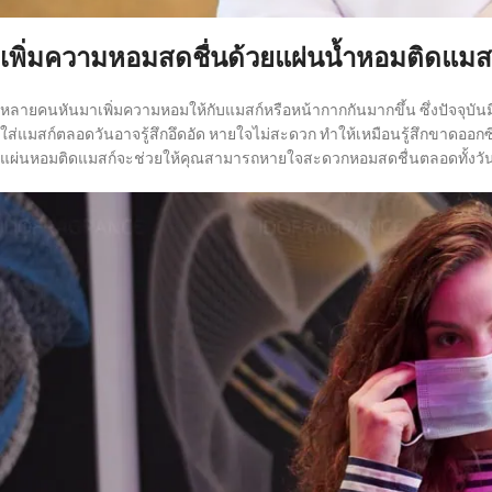
เพิ่มความหอมสดชื่นด้วยแผ่นน้ำหอมติดแมส
หลายคนหันมาเพิ่มความหอมให้กับแมสก์หรือหน้ากากกันมากขึ้น ซึ่งปัจจุบัน
ใส่แมสก์ตลอดวันอาจรู้สึกอึดอัด หายใจไม่สะดวก ทำให้เหมือนรู้สึกขาดออกซ
แผ่นหอมติดแมสก์จะช่วยให้คุณสามารถหายใจสะดวกหอมสดชื่นตลอดทั้งวั