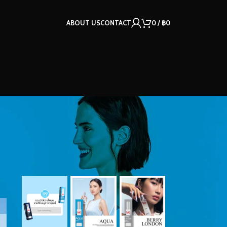
ABOUT US
CONTACT
0
/
฿
0
OUR INSTAGRAM