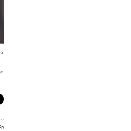
ค์
ด
าก
er
ผิว