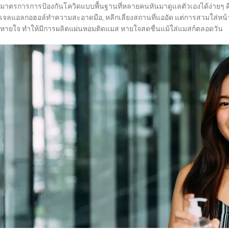
มาตรการการป้องกันโควิดแบบพื้นฐานที่หลายคนหันมาดูแลตัวเองได้ง่ายๆ คื
เจลแอลกอฮอล์ทำความสะอาดมือ, หลีกเลี่ยงสถานที่แออัด แต่การสวมใส่หน้ากา
หายใจ ทำให้มีการผลิตแผ่นหอมติดแมส หายใจสดชื่นแม้ใส่แมสก์ตลอดวัน