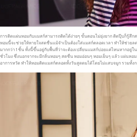
การติดแผ่นหอมกับแมสก์สามารถติดได้ง่ายๆ ขั้นตอนไม่ยุ่งยาก ติดปุ๊บก็รู้สึก
หอมนี้จะช่วยให้หายใจสดชื่นแม้จำเป็นต้องใส่แมสก์ตลอดเวลา ทำให้ช่วยล
มากกว่า 1 ชิ้น ทั้งนี้ขึ้นอยู่กับพื้นที่ว่าจะต้องเปลี่ยนแมสก์บ่อยแค่ไหน
หากอยู่ใน
ชั่วโมง ซึ่งนอกจากจะมีกลิ่นหอมๆ สดชื่น หอมอ่อนๆ หอมเย็นๆ แล้ว แผ่นหอ
อาการหวัด ทำให้หอมติดแมสก์ตลอดทั้งวันสูดดมได้โดยไม่แสบจมูก รวมทั้ง