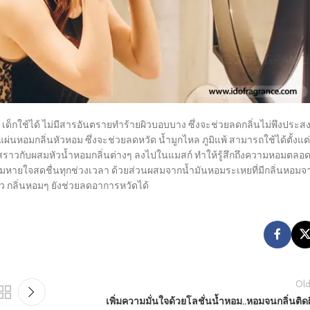
กใช้ได้ ไม่มีสารอันตรายทำร้ายผิวบอบบาง ซึ่งจะช่วยลดกลิ่นไม่พึงประสง
แผ่นหอมกลิ่นหัวหอม ซึ่งจะช่วยลดหวัด น้ำมูกไหล ภูมิแพ้ สามารถใช้ได้ตั้งแต่
ราวกับผสมหัวน้ำหอมกลิ่นต่างๆ ลงไปในแมสก์ ทำให้รู้สึกถึงความหอมตลอ
้ลมหายใจสดชื่นทุกช่วงเวลา ด้วยส่วนผสมจากน้ำมันหอมระเหยที่มีกลิ่นหอมจ
้ว กลิ่นหอมๆ ยังช่วยลดอาการหวัดได้
Old
เพิ่มความมั่นใจด้วยโลชั่นน้ำหอม..หอมจนกลิ่นติด