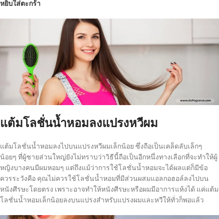
หยิบใส่ตะกร้า
แต้มโลชั่นน้ำหอมลงแปรงหวีผม
แต้มโลชั่นน้ำหอมลงไปบนแปรงหวีผมเล็กน้อย ซึ่งถือเป็นเคล็ดลับเล็กๆ
น้อยๆ ที่ผู้ชายส่วนใหญ่ยังไม่ทราบว่าวิธีนี้ถือเป็นอีกหนึ่งทางเลือกที่จะทำให้ผู้
หญิงบางคนมีผมหอมๆ แต่ถึงแม้ว่าการใช้โลชั่นน้ำหอมจะได้ผลแต่ก็มีข้อ
ควรระวังคือ คุณไม่ควรใช้โลชั่นน้ำหอมที่มีส่วนผสมแอลกอฮอล์ลงไปบน
หนังศีรษะโดยตรง เพราะอาจทำให้หนังศีรษะหรือผมมีอาการแห้งได้ แค่แต้ม
โลชั่นน้ำหอมเล็กน้อยลงบนแปรงสำหรับแปรงผมและหวีให้ทั่วก็พอแล้ว