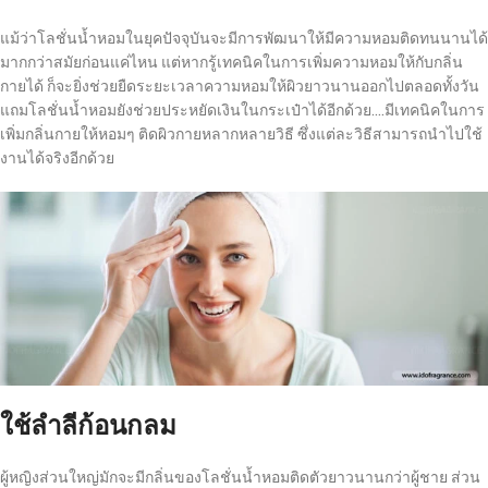
แม้ว่าโลชั่นน้ำหอมในยุคปัจจุบันจะมีการพัฒนาให้มีความหอมติดทนนานได้
มากกว่าสมัยก่อนแค่ไหน แต่หากรู้เทคนิคในการเพิ่มความหอมให้กับกลิ่น
กายได้ ก็จะยิ่งช่วยยืดระยะเวลาความหอมให้ผิวยาวนานออกไปตลอดทั้งวัน
แถมโลชั่นน้ำหอมยังช่วยประหยัดเงินในกระเป๋าได้อีกด้วย….มีเทคนิคในการ
เพิ่มกลิ่นกายให้หอมๆ ติดผิวกายหลากหลายวิธี ซึ่งแต่ละวิธีสามารถนำไปใช้
งานได้จริงอีกด้วย
ใช้ลำลีก้อนกลม
ผู้หญิงส่วนใหญ่มักจะมีกลิ่นของโลชั่นน้ำหอมติดตัวยาวนานกว่าผู้ชาย ส่วน