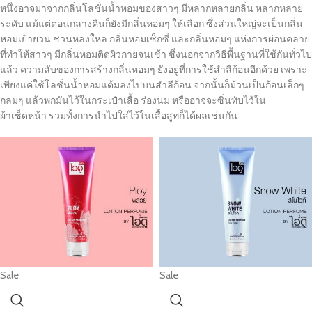
หนึ่งอาจมาจากกลิ่นโลชั่นน้ำหอมของสาวๆ มีหลากหลายกลิ่น หลากหลาย
ระดับ แม้แต่ตอนกลางคืนก็ยังมีกลิ่นหอมๆ ให้เลือก ซึ่งส่วนใหญ่จะเป็นกลิ่น
หอมเย้ายวน ชวนหลงใหล กลิ่นหอมเซ็กซี่ และกลิ่นหอมๆ แห่งการผ่อนคลาย
ที่ทำให้สาวๆ มีกลิ่นหอมติดผิวกายจนเช้า ซึ่งนอกจากวิธีพื้นฐานที่ใช้กันทั่วไป
แล้ว ความลับของการสร้างกลิ่นหอมๆ ยังอยู่ที่การใช้สำลีก้อนอีกด้วย เพราะ
เพียงแค่ใช้โลชั่นน้ำหอมแต้มลงไปบนสำลีก้อน จากนั้นก็ม้วนเป็นก้อนเล็กๆ
กลมๆ แล้วพกมันไว้ในกระเป๋าเสื้อ ร่องนม หรืออาจจะซิ่นทับไว้ใน
ผ้าเช็ดหน้า รวมทั้งการนำไปใส่ไว้ในเสื้อสูทก็ได้ผลเช่นกัน
Sale
Sale