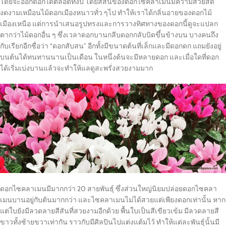
โดยจะออกดอกได้ตลอดทั้งปี โดยสีสันของดอกไซคลาเมนมีความสวยสด
งดงามเหมือนไม้ดอกเมืองหนาวทั่ว ๆไป ทำให้เราได้กลิ่นอายของดอกไม้
เมืองเหนือ แต่การนำเสนอรูปทรงและการวางทิศทางของดอกนี้ดูจะแปลก
ตากว่าไม้ดอกอื่น ๆ ซึ่งเวลาดอกบานกลีบดอกกลับบิดขึ้นข้างบน บางคนถึง
กับเรียกอีกชื่อว่า “ดอกสับสน” อีกทั้งมีขนาดต้นที่เล็กและมีดอกดก แถมยังอยู่
บนต้นได้ทนทานนานเป็นเดือน ในหนึ่งต้นจะมีหลายดอก และเมื่อใดที่ดอก
ได้เริ่มเบ่งบานแล้วจะทำให้แลดูสะพรั่งสวยงามมาก
ดอกไซคลาเมนมีมากกว่า 20 สายพันธุ์ ซึ่งส่วนใหญ่นิยมปล่อยดอกไซคลา
เมนบานอยู่กับต้นมากกว่า และไซคลาเมนไม่ได้สวยแต่เพียงดอกเท่านั้น หาก
แต่ใบยังมีลวดลายสีสันที่สวยงามอีกด้วย พื้นใบเป็นสีเขียวเข้ม มีลวดลายสี
ขาวทั้งซ้ายขวาเท่ากัน ราวกับมีศิลปินไปแต่งแต้มไว้ ทำให้แต่ละพันธุ์นั้นมี