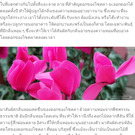
ใบที่แตกต่างกันไปทั้งสีและลวด ลาย ที่สำคัญดอกของไซคลา จะออกดอกได้
ตลอดทั้งปี ทำให้ผู้ปลูกได้กลิ่นของความหอมอย่างยาวนาน ซึ่งเหมาะที่จะ
ปลูกใส่กระถาง เอาไว้ตั้งประดับที่โต๊ะรับแขก ห้องนั่งเล่น หรือโต๊ะทำงาน
หรือจะปลูกภายนอกอาคาร ให้ดอกบานสะพรั่งเป็นดงก็สวย โดยเฉพาะพันธุ์
ที่มีกลิ่นหอม ๆ ซึ่งจะทำให้เราได้สัมผัสกับกลิ่นอายของความหอมที่อบอวล
โดยดอกของไซคลาตลอดเวลา
มาสัมผัสกลิ่นหอมสดชื่นของดอกของไซคลา ด้วยความหอมจากพืชพรรณ
ธรรมชาติ อันมีกลิ่นหอมโดดเด่น ที่จะทำให้เรานึกถึง ดอกไม้หลากสีสัน ที่ให้
ความรู้สึกผ่อนคลาย อิสระที่ให้กลิ่นหอมละมุนอย่างลงตัว มาสัมผัสเสน่ห์อัน
สดใสของดอกของไซคลา ที่หอม บริสุทธิ์ ซึ่งแม้จะเห็นว่ามันเป็นดอกไม้ที่