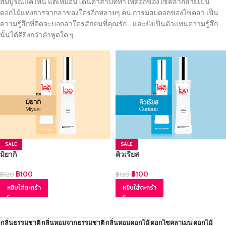
สมบูรณ์แค่ไหน แต่เหมือนโดนคำสาปที่ทำให้ดอกของไซคลากลายเป็น
ดอกไม้แห่งการจากลาของใครอีกหลายๆ คน การมอบดอกของไซคลา เป็น
ความรู้สึกที่คิดจะบอกลาใครสักคนที่คุณรัก …และยังเป็นตัวแทนความรู้สึก
นั้นได้ดียิ่งกว่าคำพูดใด ๆ ..
SALE
SALE
มิยากิ
คิวเรียส
฿
100
฿
100
฿
120
฿
120
หยิบใส่ตะกร้า
หยิบใส่ตะกร้า
กลิ่นธรรมชาติ
กลิ่นหอมจากธรรมชาติ
กลิ่นหอมดอกไม้
ดอกไซคลาเมน
ดอกไม้