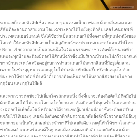
หากเอ่ยถึงดอกทิวลิปเชื่อว่าหลายๆ คนคงจะนึกภาพออก ด้วยกลิ่นหอม และ
สีสันที่ละลานตาสวยงาม โดยเฉพาะหากได้ไปยังทุ่งทิวลิป เคอร์เคนฮอฟ ที่
ประเทศเนเธอร์แลนด์ ซึ่งได้ชื่อว่าเป็นสวนดอกไม้ที่งดงามที่สุดแห่งหนึ่งของ
โลก ทำให้ดอกทิวลิปกลายเป็นสัญลักษณ์ของประเทศเนเธอร์แลนด์ไปโดย
ปริยาย เรียกว่ากลายเป็นส่วนหนึ่งในวัฒนธรรมของชาวดัตช์ถึงขนาดที่ว่า
แทบจะทุกบ้านจะต้องมีดอกไม้สักหนึ่งกำซึ่งแม้บริเวณบ้านจะไม่กว้างมากแต่
ชาวบ้านจะเคร่งเครียดอยู่กับการทำสวนดอกไม้หลากสีสันที่มีอยู่เต็มสวน
เพราะในช่วงฤดูหนาวและฤดูใบไม้ร่วงท้องฟ้ามืดครึ้มหรือปกคลุมไปด้วย
หิมะ ทำให้ชาวดัตช์ตั้งหน้าตั้งตารอที่จะเห็นดอกไม้หลากสีสวยงามในช่วง
ฤดูร้อน และฤดูใบไม้ผลิ
และหากชาวดัตช์จะไปเยี่ยมใครสักคนหนึ่ง สิ่งที่เขาจะต้องถือติดไม้ติดมือไป
ด้วยคือดอกไม้ ไม่ว่าจะโอกาสใดก็ตาม จะ ต้องมีดอกไม้ทุกครั้ง ในแต่ละบ้าน
จะมีดอกไม้เพื่อตั้งโชว์ หรือดอกไม้จากแขกผู้มาเยือนถือมาซึ่งจะต้องเตรียม
แจกันไว้ให้เยอะๆ เลยล่ะยิ่งกับดอกทิวลิปความผูกพันยิ่งลึกซึ้งกว่าดอกไม้อื่นๆ
จนกลายมาเป็นสัญลักษณ์ประจำชาติไปเลยทีเดียว เหตุนี้ทำให้ชาวโลกต่าง
พากันจดจำเนเธอร์แลนด์ในฐานะเมืองแห่งดอกทิวลิป และกังหันลม ด้วย
ความหอมอ่อน ๆ และความงามหลากสีสันทำให้ดอกทิวลิปแต่ละสีมีความ