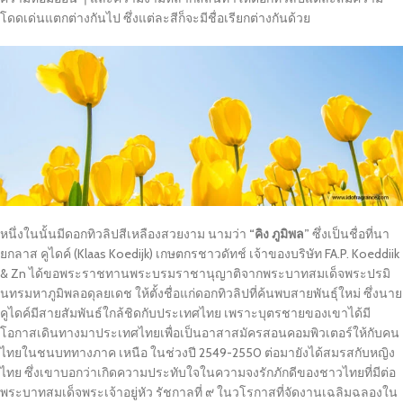
โดดเด่นแตกต่างกันไป ซึ่งแต่ละสีก็จะมีชื่อเรียกต่างกันด้วย
หนึ่งในนั้นมีดอกทิวลิปสีเหลืองสวยงาม นามว่า
“คิง ภูมิพล”
ซึ่งเป็นชื่อที่นา
ยกลาส คูไดค์ (Klaas Koedijk) เกษตกรชาวดัทช์ เจ้าของบริษัท FA.P. Koeddiik
& Zn ได้ขอพระราชทานพระบรมราชานุญาติจากพระบาทสมเด็จพระปรมิ
นทรมหาภูมิพลอดุลยเดช ให้ตั้งชื่อแก่ดอกทิวลิปที่ค้นพบสายพันธุ์ใหม่ ซึ่งนาย
คูไดค์มีสายสัมพันธ์ใกล้ชิดกับประเทศไทย เพราะบุตรชายของเขาได้มี
โอกาสเดินทางมาประเทศไทยเพื่อเป็นอาสาสมัครสอนคอมพิวเตอร์ให้กับคน
ไทยในชนบททางภาค เหนือ ในช่วงปี 2549-2550 ต่อมายังได้สมรสกับหญิง
ไทย ซึ่งเขาบอกว่าเกิดความประทับใจในความจงรักภักดีของชาวไทยที่มีต่อ
พระบาทสมเด็จพระเจ้าอยู่หัว รัชกาลที่ ๙ ในวโรกาสที่จัดงานเฉลิมฉลองใน