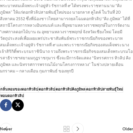
พระบาทสมเด็จพระเจ้าอยู่หัว รัชกาลที่ ๙ ได้ทรงพระราชทานนาม “คิง
ภูมิพล” ให้แก่ดอกทิวลิปสายพันธุ์ใหม่ของ นายกลาส คูไดค์ ในวันที่ 20
สิงหาคม 2552 ซึ่งพี่น้องชาวไทยสามารถยลโฉมดอกทิวลิป “คิง ภูมิพล” ได้ที่
สถานีโครงการหลวงอินทนนท์ และที่อุทยานหลวงราชพฤกษ์ในการจัดงาน
“เทศกาลดอกไม้บาน ณ อุทยานหลวงราชพฤกษ์ จังหวัดเชียงใหม่ โดยมี
วัตถุประสงค์เพื่อเผยแพร่ประชาสัมพันธ์พระราชกรณียกิจของพระบาท
สมเด็จพระเจ้าอยู่หัว รัชกาลที่ ๙ และพระราชกรณียกิจของสมเด็จพระนาง
เจ้าสิริกิติ์พระบรมราชินีนาถ รวมถึงพระราชกรณียกิจของสมเด็จพระบรมโอ
รสาธิราชฯสยามมกุฎราชกุมาร ซึ่งจะมีการจัดแสดง “นิทรรศการ ทิวลิป คิง
ภูมิพล และนิทรรศการพรรณไม้งามโครงการหลวง” ในช่วงปลายเดือน
มกราคม – กลางเดือน กุมภาพันธ์ ของทุกปี
กลิ่นหอมของดอกทิวลิป
ดอกทิวลิป
ดอกทิวลิปคิงภูมิพล
ดอกทิวลิปสายพันธุ์ใหม่
หอมดอกทิวลิป
Newer
Older