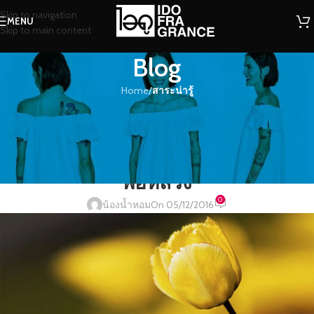
Skip to navigation
MENU
Skip to main content
Blog
Home
/
สาระน่ารู้
สาระน่ารู้
หอมดอกทิวลิป สายพันธุ์ใหม่ “คิง
ภูมิพล” ที่ได้รับพระราชทานชื่อจาก
“พ่อหลวง”
0
น้องน้ำหอม
On 05/12/2016