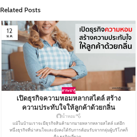
Related Posts
12
ม.ค.
สาระน่ารู้
เปิดธุรกิจความหอมหลากสไตล์ สร้าง
ความประทับใจให้ลูกค้าด้วยกลิ่น
น้ำหอม
แม้ในบ้านเราจะมีธุรกิจสินค้ามากมายหลากหลายสไตล์ แต่อีก
หนึ่งธุรกิจที่น่าสนใจและยังคงได้รับการต้อนรับจากกลุ่มผู้บริโภคก็
คือ ธุรกิจเกี่ยวก...