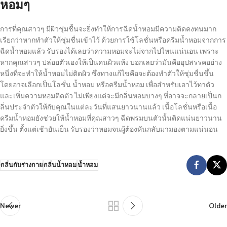
หอมๆ
การที่คุณสาวๆ มีผิวชุ่มชื้นจะยิ่งทำให้การฉีดน้ำหอมมีความติดคงทนมาก
เรียกว่าหากทำตัวให้ชุ่มชื่นเข้าไว้ ด้วยการใช้โลชั่นหรือครีมน้ำหอมจากการ
ฉีดน้ำหอมแล้ว รับรองได้เลยว่าความหอมจะไม่จากไปไหนแน่นอน เพราะ
หากคุณสาวๆ ปล่อยตัวเองให้เป็นคนผิวแห้ง บอกเลยว่ามันคืออุปสรรคอย่าง
หนึ่งที่จะทำให้น้ำหอมไม่ติดผิว ซึ่งทางแก้ไขคือจะต้องทำตัวให้ชุ่มชื่นขึ้น
โดยอาจเลือกเป็นโลชั่น น้ำหอม หรือครีมน้ำหอม เพื่อสำหรับเอาไว้ทาตัว
และเพิ่มความหอมติดตัว ไม่เพียงแต่จะมีกลิ่นหอมบางๆ ที่อาจจะกลายเป็นก
ลิ่นประจำตัวให้กับคุณในแต่ละวันที่แสนยาวนานแล้ว เนื้อโลชั่นหรือเนื้อ
ครีมน้ำหอมยังช่วยให้น้ำหอมที่คุณสาวๆ ฉีดพรมบนตัวนั้นติดแน่นยาวนาน
ยิ่งขึ้น ตั้งแต่เช้ายันเย็น รับรองว่าหอมจนผู้ต้องหันกลับมามองตามแน่นอน
กลิ่นกับร่างกาย
กลิ่นน้ำหอม
น้ำหอม
Newer
Older