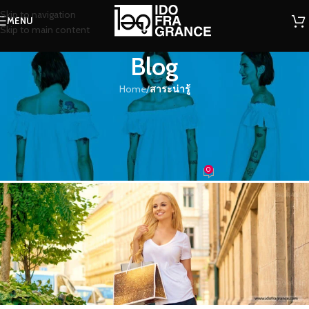
Skip to navigation
MENU
Skip to main content
Blog
Home
/
สาระน่ารู้
สาระน่ารู้
หอมจนคนรอบข้างติดใจ…กับเคล็ดลับ
การฉีดน้ำหอมให้ถูกจุด
0
น้ำหอม
On 10/07/2019