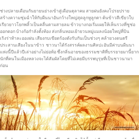
ช่วงปลายเดือนกันยายนย่างเข้าสู่เดือนตุลาคม สายฝนยังคงโปรยปราย
สร้างความชุ่มฉ่ำให้กับผืนนาอันกว้างใหญ่สุดลูกหูลูกตา ต้นข้าวสีเขียวใบ
เรียวยาวโยกพลิ้วเป็นคลื่นตามสายลม ข้าวบางกอเริ่มเผยให้เห็นรวงที่ชูช่อ
ออกดอก บ้างก้อกำลังตั้งท้อง ส่งกลิ่นหอมเย้ายวนหมู่แมลงน้อยใหญ่ที่บิน
เริงร่าท้าละอองฝน เสียงกบเขียดร้องดังรับกันเป็นช่วงๆ คล้ายวงดนตรี
ประสานเสียงในนาข้าว ชาวนาได้รังสรรค์ผลงานศิลปะอันมีค่าบนผืนนา
แห่งนี้ปีแล้วปีเล่าอย่างไม่ย่อท้อ ซึ่งกลิ่นอายของธรรมชาติที่บรรยายมานี้ยาก
นักที่คนในเมืองหลวงจะได้สัมผัสโดยที่ไม่เคยมีบรรพบุรุษที่เป็นชาวนามา
ก่อน