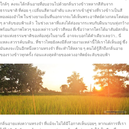
ใกล้ๆ คงจะได้กลิ่นอายที่อบอวนไปด้วยกลิ่นรวงข้าวหลากสีสันจาก
ธรรมชาติ ที่ค่อย ๆ เปลี่ยนสีตามลำดับ และหากเข้าสู่ช่วงที่รวงข้าวเป็นสี
ทองผ่องอำไพ ในช่วงยามเย็นที่นอกจากจะได้เห็นพระอาทิตย์ดวงกลมโตค่อย
ๆ ลาลับขอบฟ้าแล้ว ในช่วงเวลาที่แสงได้ส่องมากระทบกับผืนนาบนทุ่งกว้าง
พร้อมกับภาพไหวๆ ของเหล่ารวงข้าวสีทอง ที่เชื่อว่าหากใครได้มาสัมผัสกลิ่น
อายแห่งธรรมชาติของท้องทุ่งในยามนี้ อาจจะบอกได้คำเดียวเลยว่า… นี่
แหละสวรรค์บนดิน.. ที่ชาวไทยยังคงมีสิ่งสวยงามเหล่านี้ให้เราได้เห็นอยู่ ซึ่ง
มันคงจะเป็นอีกหนึ่งความทรงจำ ที่จะทำให้หลาย ๆ คนได้รู้สึกถึงกลิ่นอาย
ของรวงข้าวทุกครั้ง ก่อนแสงสุดท้ายของดวงอาทิตย์จะลับขอบฟ้า
กลิ่นอายแห่งความทรงจำ ที่แม้จะไม่ได้มีโอกาสเห็นบ่อยๆ หากแต่การที่เรา