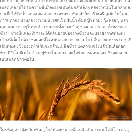
เมล็ดข้าวถูกหว่านลงในผืนนาที่ไถเตรียมดินไว้ตั้งแต่เดือนเมษายนแล้ว เมื่อ
เมล็ดเหล่านี้ได้รับความชื้นก็จะงอกเป็นต้นกล้าเล็กๆ หลังจากนั้นในเวลาต่อ
มาเมื่อได้รับน้ำ แสงแดด และสารอาหาร ต้นกล้าก็จะเริ่มเจริญเติบโตโดย
การแตกกอ ท่ามกลางระบบนิเวศที่เป็นผืนน้ำ ต้นหญ้า ผักบุ้ง กุ้ง หอย ปู ปลา
และแมลงต่างๆในนาข้าว จนกระทั่งล่วงเข้าสู่ช่วงเวลา “ระยะตั้งท้องของ
ข้าว” ช่วงนี้แหละที่เราจะได้กลิ่นอายของรวงข้าวและบรรยากาศท้องทุ่ง
กว้างที่เต็มไปด้วยช่อดอกที่โผล่พ้นออกมาจากกาบใบ กลิ่นอายแห่งธรรมชาติ
เต็มท้องทุ่งซึ่งมองดูผิวเผินจะคล้ายเมล็ดข้าว แต่ความจริงแล้วมันคือดอก
ข้าวที่ยังไม่มีเมล็ดข้าวอยู่ข้างในจนกว่าจะได้รับการผสมเกสร ซึ่งจะกลาย
เป็นเมล็ดข้าวต่อไป
ใครที่อยู่ต่างจังหวัดหรืออยู่ใกล้ท้องทุ่งนา เชื่อเหลือเกินว่าหากได้มีโอกาสอยู่