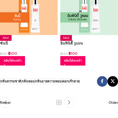
SALE
SALE
ซันนี่
อินฟินิตี้ วูแมน
฿
100
฿
100
฿
120
฿
120
หยิบใส่ตะกร้า
หยิบใส่ตะกร้า
กลิ่นธรรมชาติ
กลิ่นหอม
กลิ่นอายความหอม
ดอกเก๊กฮวย
Newer
Older