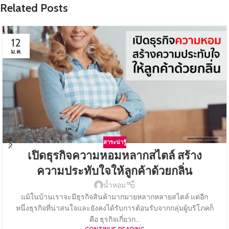
Related Posts
12
ม.ค.
สาระน่ารู้
เปิดธุรกิจความหอมหลากสไตล์ สร้าง
ความประทับใจให้ลูกค้าด้วยกลิ่น
น้ำหอม
แม้ในบ้านเราจะมีธุรกิจสินค้ามากมายหลากหลายสไตล์ แต่อีก
หนึ่งธุรกิจที่น่าสนใจและยังคงได้รับการต้อนรับจากกลุ่มผู้บริโภคก็
คือ ธุรกิจเกี่ยวก...