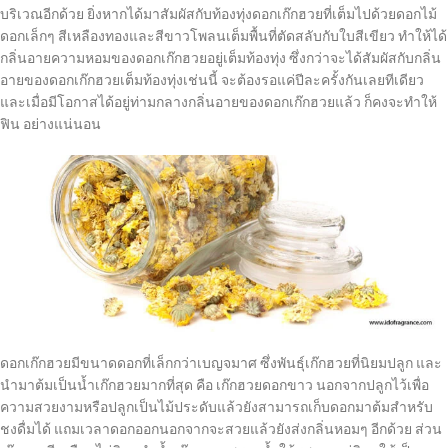
บริเวณอีกด้วย ยิ่งหากได้มาสัมผัสกับท้องทุ่งดอกเก๊กฮวยที่เต็มไปด้วยดอกไม้
ดอกเล็กๆ สีเหลืองทองและสีขาวโพลนเต็มพื้นที่ตัดสลับกับใบสีเขียว ทำให้ได้
กลิ่นอายความหอมของดอกเก๊กฮวยอยู่เต็มท้องทุ่ง ซึ่งกว่าจะได้สัมผัสกับกลิ่น
อายของดอกเก๊กฮวยเต็มท้องทุ่งเช่นนี้ จะต้องรอแค่ปีละครั้งกันเลยทีเดียว
และเมื่อมีโอกาสได้อยู่ท่ามกลางกลิ่นอายของดอกเก๊กฮวยแล้ว ก็คงจะทำให้
ฟิน อย่างแน่นอน
ดอกเก๊กฮวยมีขนาดดอกที่เล็กกว่าเบญจมาศ ซึ่งพันธุ์เก๊กฮวยที่นิยมปลูก และ
นำมาต้มเป็นน้ำเก๊กฮวยมากที่สุด คือ เก๊กฮวยดอกขาว นอกจากปลูกไว้เพื่อ
ความสวยงามหรือปลูกเป็นไม้ประดับแล้วยังสามารถเก็บดอกมาต้มสำหรับ
ชงดื่มได้ แถมเวลาดอกออกนอกจากจะสวยแล้วยังส่งกลิ่นหอมๆ อีกด้วย ส่วน