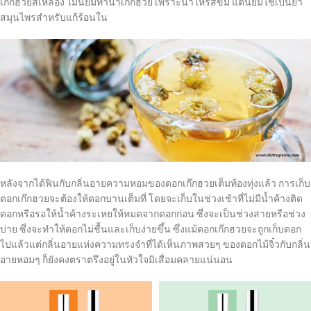
เก๊กฮวยสีเหลือง ไม่นิยมทำน้ำเก๊กฮวย เพราะน้ำให้รสขม แต่นิยมใช้เป็นยา
สมุนไพรสำหรับแก้ร้อนใน
หลังจากได้ฟินกับกลิ่นอายความหอมของดอกเก๊กฮวยเต็มท้องทุ่งแล้ว การเก็บ
ดอกเก๊กฮวยจะต้องให้ดอกบานเต็มที่ โดยจะเก็บในช่วงเช้าที่ไม่มีน้ำค้างติด
ดอกหรือรอให้น้ำค้างระเหยให้หมดจากดอกก่อน ซึ่งจะเป็นช่วงสายหรือช่วง
บ่าย ซึ่งจะทำให้ดอกไม่ชื้นและเก็บง่ายขึ้น ซึ่งแม้ดอกเก๊กฮวยจะถูกเก็บดอก
ไปแล้วแต่กลิ่นอายแห่งความทรงจำที่ได้เห็นภาพสวยๆ ของดอกไม้จิ๋วกับกลิ่น
อายหอมๆ ก็ยังคงตราตรึงอยู่ในหัวใจมิเสื่อมคลายแน่นอน