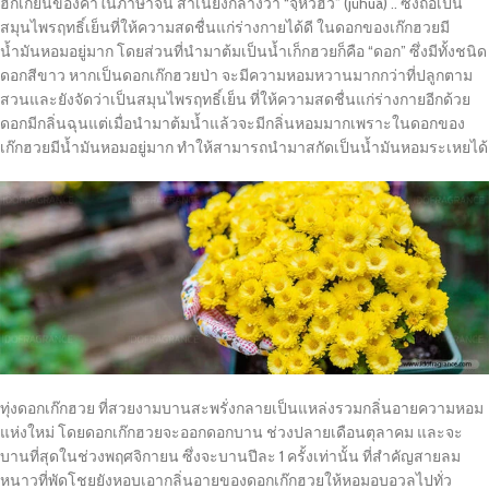
ฮกเกี้ยนของคำในภาษาจีน สำเนียงกลางว่า “จฺหวีฮัว” (júhuā) .. ซึ่งถือเป็น
สมุนไพรฤทธิ์เย็นที่ให้ความสดชื่นแก่ร่างกายได้ดี ในดอกของเก๊กฮวยมี
น้ำมันหอมอยู่มาก โดยส่วนที่นำมาต้มเป็นน้ำเก็กฮวยก็คือ “ดอก” ซึ่งมีทั้งชนิด
ดอกสีขาว หากเป็นดอกเก๊กฮวยป่า จะมีความหอมหวานมากกว่าที่ปลูกตาม
สวนและยังจัดว่าเป็นสมุนไพรฤทธิ์เย็น ที่ให้ความสดชื่นแก่ร่างกายอีกด้วย
ดอกมีกลิ่นฉุนแต่เมื่อนำมาต้มน้ำแล้วจะมีกลิ่นหอมมากเพราะในดอกของ
เก๊กฮวยมีน้ำมันหอมอยู่มาก ทำให้สามารถนำมาสกัดเป็นน้ำมันหอมระเหยได้
ทุ่งดอกเก๊กฮวย ที่สวยงามบานสะพรั่งกลายเป็นแหล่งรวมกลิ่นอายความหอม
แห่งใหม่ โดยดอกเก๊กฮวยจะออกดอกบาน ช่วงปลายเดือนตุลาคม และจะ
บานที่สุดในช่วงพฤศจิกายน ซึ่งจะบานปีละ 1 ครั้งเท่านั้น ที่สำคัญสายลม
หนาวที่พัดโชยยังหอบเอากลิ่นอายของดอกเก๊กฮวยให้หอมอบอวลไปทั่ว