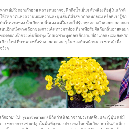
หากเอ่ยถึงดอกเก๊กฮวย หลายคนอาจจะนึกถึงน้ำเย็นๆ สีเหลืองที่อยู่ในแก้วที่
ให้รสชาติแห่งความหอมหวานละมุนลิ้นที่มีรสชาติกลมกล่อม หรือที่เรารู้จัก
กันในนามของ น้ำเก๊กฮวยนั่นเอง แต่ใครจะไปรู้ว่าทุ่งดอกเก๊กฮวยจะกลายมา
เป็นอีกหนึ่งทางเลือกของการเดินทางมาท่องเที่ยวเพื่อสัมผัสกับกลิ่นอายหอมๆ
ของดอกเก๊กฮวยเต็มท้องทุ่ง โดยเฉพาะทุ่งดอกเก๊กฮวย ที่อำเภอสะเมิง จังหวัด
เชียงใหม่ ที่บานสะพรั่งรับสายลมอ่อน ๆ ในช่วงต้นหน้าหนาว ชวนมุ้งมิ้ง
จริงๆ
เก๊กฮวย” (Chrysanthemum) มีถิ่นกำเนิดมาจากประเทศจีน และญี่ปุ่น แต่มี
การขยายการเพาะปลูกในพื้นที่สูงของประเทศไทย ซึ่งเก๊กฮวย เป็นสำเนียง