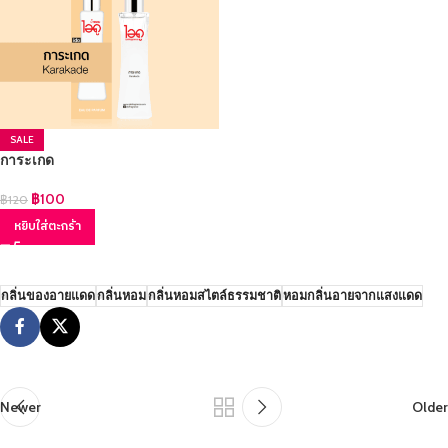
SALE
การะเกด
฿
100
฿
120
หยิบใส่ตะกร้า
กลิ่นของอายแดด
กลิ่นหอม
กลิ่นหอมสไตล์ธรรมชาติ
หอมกลิ่นอายจากแสงแดด
Newer
Older