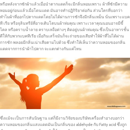
หรือหลังจากซักผ้าแล้วเมื่อนำตากแดดก็จะมีกลิ่นหอมเพราะ ผ้าที่ซักมีความ
หอมอยู่ก่อนแล้วเมื่อโดนแดด มันอาจทำปฏิกิริยาต่อกัน ส่วนใครที่บอกว่า
ทำไมผ้าที่ออกไปตากแดดโดยไม่ได้ผ่านการซักจึงมีกลิ่นเหม็น นั่นเพราะแบค
ที เรีย หรือจุลินทรีย์ที่อาจเติบโตบนผ้าห่มคุณ เพราะเวลาคุณนอนอาจมีขี้
ไคล หรือคราบน้ำลาย คราบเหงื่อต่างๆ ติดอยู่บนผ้าห่มคุณ ซึ่งเป็นอาหารชั้น
ดีให้กับพวกแบคทีเรีย เมื่อกินเสร็จมันก็จะถ่ายของเสียทำให้ผ้าที่ไม่ได้ผ่าน
การซัก พลอยมีกลิ่นเน่าเสียตามไปด้วย ซึ่งทำให้เห็นว่าความหอมของกลิ่น
แดดจากการนำผ้าไปตาก จะแตกต่างกันแค่ไหน
ซึ่งแม้จะเป็นการสันนิษฐาน แต่ก็มีงานวิจัยของบริษัทเครื่องสำอางบอกว่า
ความหอมของกลิ่นแสงแดดมันเป็นกลิ่นของ aldehyde กับ Fatty acid ซึ่งถูก