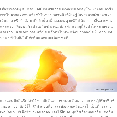
เชื่อว่าหลายๆ คนคงจะเคยได้สัมผัสกลิ่นของอายแดดอยู่บ้าง ยิ่งตอนเอาผ้า
ออกไปตากแดดจนแห้ง ซึ่งในช่วงเวลาหนึ่งที่ผ้าอยู่ในราวตากผ้าเวลาเรา
เดินผ่าน หรือกำลังจะเก็บผ้านั้น เมื่อลองดมดูจะรู้สึกได้เลยว่ากลิ่นอายของ
แดดแรงๆ ที่อยู่บนผ้า ทำไมมันช่างหอมนัก เพราะเหตุนี้จึงทำให้หลายๆ คน
สงสัยว่า แสงแดดมีกลิ่นหรือไม่ แล้วทำไมบางครั้งที่เราออกไปยืนตากแดด
นานๆ ทำไมถึงไม่ได้กลิ่นแดดแบบเต็มๆ ซะที
แสงแดดมีกลิ่นรึเปล่า?? หากมีกลิ่นสาเหตุของกลิ่นมาจากการปฏิกิริยาฟิวชั่
นของดวงอาทิตย์รึไม่?? คำตอบนี้อาจจะยังคลุมเครือและไม่เป็นที่กระจ่าง
เท่าใดนัก แต่เชื่อว่าบางคนอาจจะเคยได้ยินคนพูดถึงเรื่องหอมกลิ่นแดดกัน