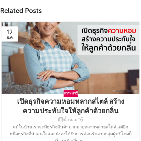
Related Posts
12
ม.ค.
สาระน่ารู้
เปิดธุรกิจความหอมหลากสไตล์ สร้าง
ความประทับใจให้ลูกค้าด้วยกลิ่น
น้ำหอม
แม้ในบ้านเราจะมีธุรกิจสินค้ามากมายหลากหลายสไตล์ แต่อีก
หนึ่งธุรกิจที่น่าสนใจและยังคงได้รับการต้อนรับจากกลุ่มผู้บริโภคก็
คือ ธุรกิจเกี่ยวก...