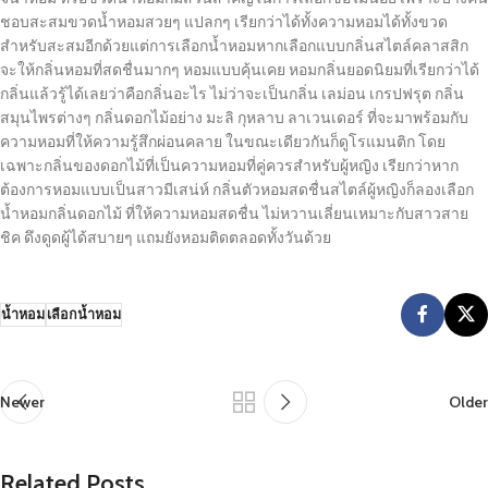
ชอบสะสมขวดน้ำหอมสวยๆ แปลกๆ เรียกว่าได้ทั้งความหอมได้ทั้งขวด
สำหรับสะสมอีกด้วยแต่การเลือกน้ำหอมหากเลือกแบบกลิ่นสไตล์คลาสสิก
จะให้กลิ่นหอมที่สดชื่นมากๆ หอมแบบคุ้นเคย หอมกลิ่นยอดนิยมที่เรียกว่าได้
กลิ่นแล้วรู้ได้เลยว่าคือกลิ่นอะไร ไม่ว่าจะเป็นกลิ่น เลม่อน เกรปฟรุต กลิ่น
สมุนไพรต่างๆ กลิ่นดอกไม้อย่าง มะลิ กุหลาบ ลาเวนเดอร์ ที่จะมาพร้อมกับ
ความหอมที่ให้ความรู้สึกผ่อนคลาย ในขณะเดียวกันก็ดูโรแมนติก โดย
เฉพาะกลิ่นของดอกไม้ที่เป็นความหอมที่คู่ควรสำหรับผู้หญิง เรียกว่าหาก
ต้องการหอมแบบเป็นสาวมีเสน่ห์ กลิ่นตัวหอมสดชื่นสไตล์ผู้หญิงก็ลองเลือก
น้ำหอมกลิ่นดอกไม้ ที่ให้ความหอมสดชื่น ไม่หวานเลี่ยนเหมาะกับสาวสาย
ชิค ดึงดูดผู้ได้สบายๆ แถมยังหอมติดตลอดทั้งวันด้วย
น้ำหอม
เลือกน้ำหอม
Newer
Older
Related Posts