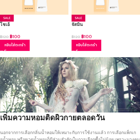
SALE
SALE
โชเอ้
จัสมิน
฿
100
฿
100
฿
120
฿
120
หยิบใส่ตะกร้า
หยิบใส่ตะกร้า
เพิ่มความหอมติดผิวกายตลอดวัน
นอกจากการเลือกกลิ่นน้ำหอมให้เหมาะกับการใช้งานแล้ว การเลือกแพ็กเก
จน้ำหอม หรือขวดน้ำหอมก็มีส่วนสำคัญในการเลือกซื้อไม่น้อย เพราะบางคน