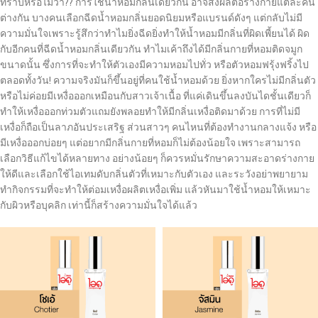
ทราบหรือไม่ว่า?? การใช้น้ำหอมกลิ่นเดียวกัน อาจส่งผลต่อร่างกายแต่ละคน
ต่างกัน บางคนเลือกฉีดน้ำหอมกลิ่นยอดนิยมหรือแบรนด์ดังๆ แต่กลับไม่มี
ความมั่นใจเพราะรู้สึกว่าทำไมยิ่งฉีดยิ่งทำให้น้ำหอมมีกลิ่นที่ผิดเพี้ยนได้ ผิด
กับอีกคนที่ฉีดน้ำหอมกลิ่นเดียวกัน ทำไมเค้าถึงได้มีกลิ่นกายที่หอมติดจมูก
ขนาดนั้น ซึ่งการที่จะทำให้ตัวเองมีความหอมไปทั่ว หรือตัวหอมฟรุ้งฟริ้งไป
ตลอดทั้งวัน! ความจริงมันก็ขึ้นอยู่ที่คนใช้น้ำหอมด้วย ยิ่งหากใครไม่มีกลิ่นตัว
หรือไม่ค่อยมีเหงื่อออกเหมือนกับสาวเจ้าเนื้อ ที่แค่เดินขึ้นลงบันไดชั้นเดียวก็
ทำให้เหงื่อออกท่วมตัวแถมยังพลอยทำให้มีกลิ่นเหงื่อติดมาด้วย การที่ไม่มี
เหงื่อก็ถือเป็นลาภอันประเสริฐ ส่วนสาวๆ คนไหนที่ต้องทำงานกลางแจ้ง หรือ
มีเหงื่อออกบ่อยๆ แต่อยากมีกลิ่นกายที่หอมก็ไม่ต้องน้อยใจ เพราะสามารถ
เลือกวิธีแก้ไขได้หลายทาง อย่างน้อยๆ ก็ควรหมั่นรักษาความสะอาดร่างกาย
ให้ดีและเลือกใช้ไอเทมดับกลิ่นตัวที่เหมาะกับตัวเอง และระวังอย่าพยายาม
ทำกิจกรรมที่จะทำให้ต่อมเหงื่อผลิตเหงื่อเพิ่ม แล้วหันมาใช้น้ำหอมให้เหมาะ
กับผิวหรือบุคลิก เท่านี้ก็สร้างความมั่นใจได้แล้ว