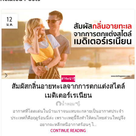
12
ม.ค.
สาระน่ารู้
สัมผัสกลิ่นอายทะเลจากการตกแต่งสไตล์
เมดิเตอร์เรเนียน
น้ำหอม
อากาศที่โดดเด่นในบ้านเราจนแทบจะกลายเป็นอากาศประจำ
ประเทศก็คือฤดูร้อนนี่ล่ะ เพราะเหตุนี้จึงทำให้คนไทยส่วนใหญ่จึง
อยากจะหลีกหนีอากาศร้อนๆ ไ...
CONTINUE READING