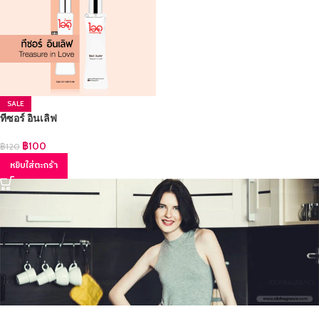
SALE
ทีซอร์ อินเลิฟ
฿
100
฿
120
หยิบใส่ตะกร้า