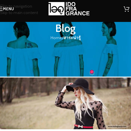
Skip to navigation
MENU
Skip to main content
Blog
Home
/
สาระน่ารู้
สาระน่ารู้
หลากสไตล์ความหอม กลิ่นไหนใช่
สำหรับคุณที่สุด
0
น้องน้ำหอม
On 15/07/2018