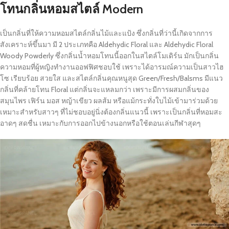
โทนกลิ่นหอมสไตล์ Modern
เป็นกลิ่นที่ให้ความหอมสไตล์กลิ่นไม้และแป้ง ซึ่งกลิ่นที่ว่านี้เกิดจากการ
สังเคราะห์ขึ้นมา มี 2 ประเภทคือ Aldehydic Floral และ Aldehydic Floral
Woody Powderly ซึ่งกลิ่นน้ำหอมโทนนี้ออกในสไตล์โมเดิร์น มักเป็นกลิ่น
ความหอมที่ผู้หญิงทำงานออฟฟิศชอบใช้ เพราะได้อารมณ์ความเป็นสาวไฮ
โซ เรียบร้อย สวยใส และสไตล์กลิ่นคุณหนูสุด Green/Fresh/Balsms มีแนว
กลิ่นที่คล้ายโทน Floral แต่กลิ่นจะแหลมกว่า เพราะมีการผสมกลิ่นของ
สมุนไพร เฟิร์น มอส หญ้าเขียว ผลส้ม หรือแม้กระทั่งใบไม้เข้ามาร่วมด้วย
เหมาะสำหรับสาวๆ ที่ไม่ชอบอยู่นิ่งต้องกลิ่นแนวนี้ เพราะเป็นกลิ่นที่หอมสะ
อาดๆ สดชื่น เหมาะกับการออกไปข้างนอกหรือใช้ตอนเล่นกีฬาสุดๆ