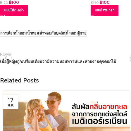
฿
100
฿
100
฿
120
฿
120
หยิบใส่ตะกร้า
หยิบใส่ตะกร้า
การเลือกน้ำหอม
น้ำหอม
น้ำหอมกับบุคลิก
น้ำหอมผู้ชาย
Newer
เมื่อผู้หญิงถูกเปรียบเทียบว่ามีความหอมหวานและสวยงามดุจดอกไม้
Related Posts
12
ม.ค.