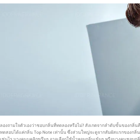
ลองถามใจตัวเองว่าชอบกลิ่นที่ทดลองหรือไม่? สังเกตจากลำดับขั้นของกลิ่นคื
ทดสอบได้แค่กลิ่น Top Note เท่านั้น ซึ่งส่วนใหญ่จะดูจากสัมผัสแรกของกลิ่นมาก
เช่นไร บางคนบุคลิกขรึมๆ อาจเลือกใช้น้ำหอมกลิ่นเข้มๆ หรือบางคนชอบกลิ่