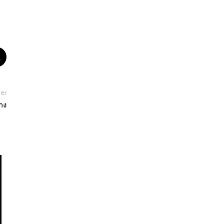
er
าง
16
ก.ค.