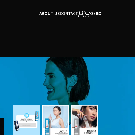
ABOUT US
CONTACT
0
/
฿
0
OUR INSTAGRAM