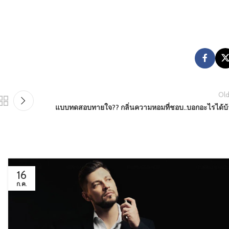
Old
แบบทดสอบทายใจ?? กลิ่นความหอมที่ชอบ..บอกอะไรได้บ้
16
ก.ค.