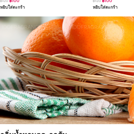
฿
100
฿
100
฿
120
฿
120
หยิบใส่ตะกร้า
หยิบใส่ตะกร้า