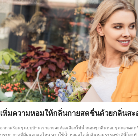
เพิ่มความหอมให้กลิ่นกายสดชื่นด้วยกลิ่นส
อากาศร้อนๆ แบบบ้านเราอาจจะต้องเลือกใช้น้ำหอมๆ กลิ่นหอมๆ สะอาดสดชื่นท
บรรยากาศที่มีฝนตกแค่ไหน หากใช้น้ำหอมสไตล์กลิ่นหอมธรรมชาตินี้ก็จะทำให้