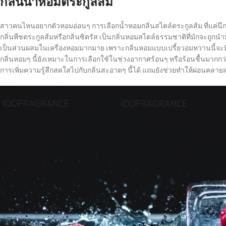
กลิ่นน้ำหอมตระกูลส้ม
สาวคนไหนอยากตัวหอมอ่อนๆ การเลือกน้ำหอมกลิ่นสไตล์ตระกูลส้ม ที่แค่นึกถึ
กลิ่นพืชตระกูลส้มหรือกลิ่นซิตรัส เป็นกลิ่นหอมสไตล์ธรรมชาติที่มักจะถู
เป็นส่วนผสมในเครื่องหอมมากมาย เพราะกลิ่นหอมแบบเปรี้ยวอมหวานนี้จะมีจุด
กลิ่นหอมๆ นี้ยังเหมาะในการเลือกใช้ในช่วงอากาศร้อนๆ หรือร้อนชื้นมากกว
การเพิ่มความรู้สึกสดใสไปกับกลิ่นสะอาดๆ นี้ได้ แถมยังช่วยทำให้ผ่อนคลา