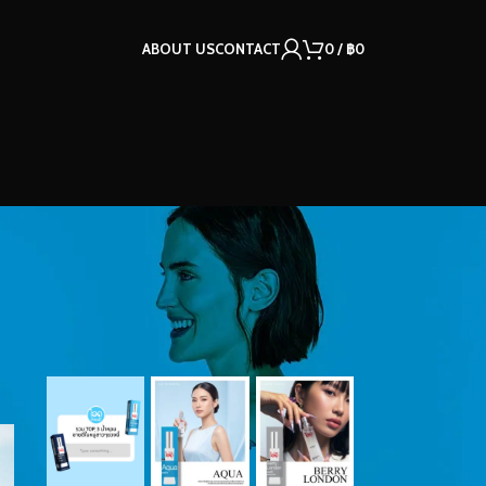
ABOUT US
CONTACT
0
/
฿
0
OUR INSTAGRAM