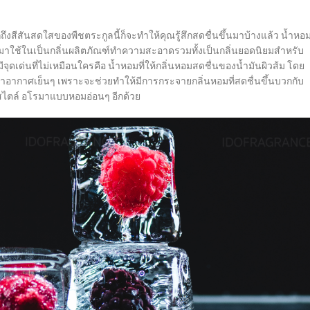
งสีสันสดใสของพืชตระกูลนี้ก็จะทำให้คุณรู้สึกสดชื่นขึ้นมาบ้างแล้ว น้ำหอ
กนำมาใช้ในเป็นกลิ่นผลิตภัณฑ์ทำความสะอาดรวมทั้งเป็นกลิ่นยอดนิยมสำหรับ
เด่นที่ไม่เหมือนใครคือ น้ำหอมที่ให้กลิ่นหอมสดชื่นของน้ำมันผิวส้ม โดย
่าอากาศเย็นๆ เพราะจะช่วยทำให้มีการกระจายกลิ่นหอมที่สดชื่นขึ้นบวกกับ
ยสไตล์ อโรมาแบบหอมอ่อนๆ อีกด้วย