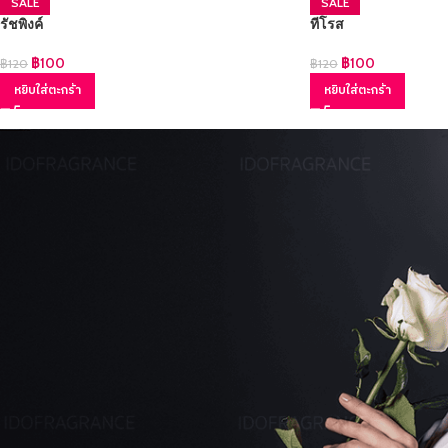
SALE
SALE
รัชพิงค์
ทีโรส
฿
100
฿
100
฿
120
฿
120
หยิบใส่ตะกร้า
หยิบใส่ตะกร้า