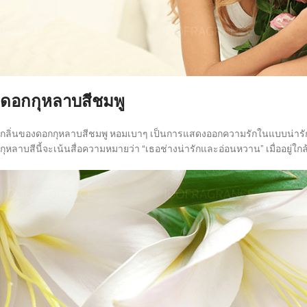
ดอกกุหลาบสีชมพู
กลิ่นของดอกกุหลาบสีชมพู หอมเบาๆ เป็นการแสดงออกความรักในแบบน่ารัก
กุหลาบสีนี้จะเน้นสื่อความหมายว่า “เธอช่างน่ารักและอ่อนหวาน” เมื่ออยู่ใกล