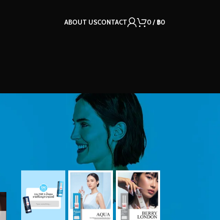
ABOUT US
CONTACT
0
/
฿
0
OUR INSTAGRAM