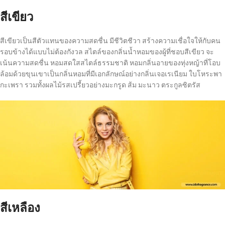
สีเขียว
สีเขียวเป็นสีตัวแทนของความสดชื่น มีชีวิตชีวา สร้างความเชื่อใจให้กับคน
รอบข้างได้แบบไม่ต้องกังวล สไตล์ของกลิ่นน้ำหอมของผู้ที่ชอบสีเขียว จะ
เน้นความสดชื่น หอมสดใสสไตล์ธรรมชาติ หอมกลิ่นอายของทุ่งหญ้าที่โอบ
ล้อมด้วยขุนเขาเป็นกลิ่นหอมที่มีเอกลักษณ์อย่างกลิ่นเจอเรเนียม ใบโหระพา
กะเพรา รวมทั้งผลไม้รสเปรี้ยวอย่างมะกรูด ส้ม มะนาว ตระกูลซิตรัส
สีเหลือง