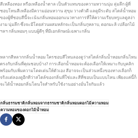
สีเหลืองทอง หรือเหลืองน้ำตาล เป็นตัวแทนของความหวานนุ่ม ลุ่มลึก ผู้ที่
ชอบโทนสีเหลืองมีความอ่อนหวาน สุขุม วางตัวดี แลดูมีระดับ สไตล์น้ำหอม
ของผู้ที่ชอบสีนี้จะเน้นกลิ่นหอมออกแนวทางการที่ให้ความเรียบหรูแลดูสง่า
งาม นุ่มลึก ซึ่งจะมีโดยส่วนผสมหลักจะเป็นกลิ่นกุหลาบ, ดอกมะลิ เปลือกไม้
ฯลฯ กลิ่นหอมๆ แบบผู้ดีๆ ที่มีเอกลักษณ์เฉพาะกลิ่น
หลากสีหลากกลิ่นน้ำหอม ใครชอบสีไหนลองดูว่าสไตล์กลิ่นน้ำหอมกลิ่นไหน
ตรงกับกลิ่นที่คุณชอบบ้าง? การเลือกน้ำหอมจะต้องเลือกให้เหมาะกับบุคลิก
พร้อมกับเพิ่มความโดดเด่นให้ตัวเอง สีอาจจะเป็นส่วนหนึ่งของทางเลือกก็
จริงแต่ลองดูอีกทีว่าสไตล์ของกลิ่นที่ใช่และสีที่ชอบเป็นแบบไหน เพียงแค่นี้ก็
จะได้น้ำหอมกลิ่นโดนใจสำหรับใช้งานอย่างมั่นใจกันแล้ว
กลิ่นธรรมชาติ
กลิ่นหอมจากธรรมชาติ
กลิ่นหอมดอกไม้
ความหอม
ความหอมของดอกไม้
น้ำหอม