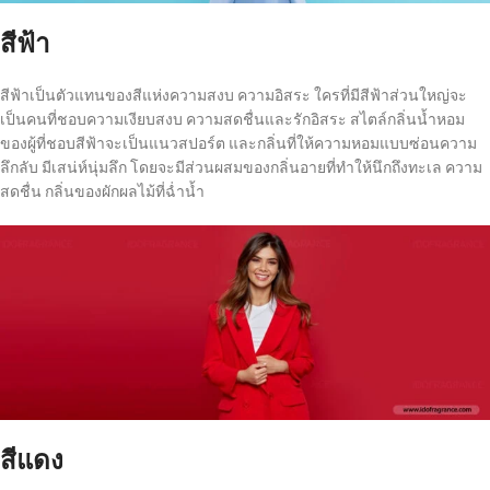
สีฟ้า
สีฟ้าเป็นตัวแทนของสีแห่งความสงบ ความอิสระ ใครที่มีสีฟ้าส่วนใหญ่จะ
เป็นคนที่ชอบความเงียบสงบ ความสดชื่นและรักอิสระ สไตล์กลิ่นน้ำหอม
ของผู้ที่ชอบสีฟ้าจะเป็นแนวสปอร์ต และกลิ่นที่ให้ความหอมแบบซ่อนความ
ลึกลับ มีเสน่ห์นุ่มลึก โดยจะมีส่วนผสมของกลิ่นอายที่ทำให้นึกถึงทะเล ความ
สดชื่น กลิ่นของผักผลไม้ที่ฉ่ำน้ำ
สีแดง