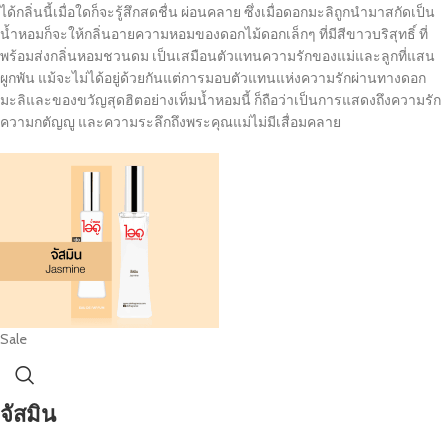
ได้กลิ่นนี้เมื่อใดก็จะรู้สึกสดชื่น ผ่อนคลาย ซึ่งเมื่อดอกมะลิถูกนำมาสกัดเป็น
น้ำหอมก็จะให้กลิ่นอายความหอมของดอกไม้ดอกเล็กๆ ที่มีสีขาวบริสุทธิ์ ที่
พร้อมส่งกลิ่นหอมชวนดม เป็นเสมือนตัวแทนความรักของแม่และลูกที่แสน
ผูกพัน แม้จะไม่ได้อยู่ด้วยกันแต่การมอบตัวแทนแห่งความรักผ่านทางดอก
มะลิและของขวัญสุดฮิตอย่างเท็มน้ำหอมนี้ ก็ถือว่าเป็นการแสดงถึงความรัก
ความกตัญญู และความระลึกถึงพระคุณแม่ไม่มีเสื่อมคลาย
Sale
จัสมิน