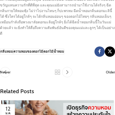
ขวัญแทนความรักที่ดีที่สุด และคุณแม่ยังสามารถนำมาใช้งานได้จริงๆ ฉีด
กลิ่นกายให้หอมฟุ้ง ไม่ว่าไปงานไหนๆ ก็ปะพรหม ฉีดน้ำหอมกลิ่นดอกมะลินี้
ได้ ซึ่งใครได้อยู่ใกล้ๆ จะได้กลิ่นหอมอ่อนๆ ของดอกไม้ไทยๆ กลิ่นหอมเย็นๆ
เหมือนกำลังถือพวงมาลัยดอกมะลิอยู่ใกล้ๆ ยิ่งได้ฉีดน้ำหอมกลิ่นนี้ในวันแม่
ด้วยแล้ว จะยิ่งทำให้สื่อถึงความสัมพันธ์อันดีของคุณแม่และลูกๆ ได้เป็นอย่าง
ดี
กลิ่นหอม
ความหอมของดอกไม้
ดอกไม้
น้ำหอม
Newer
Older
Related Posts
12
ม.ค.