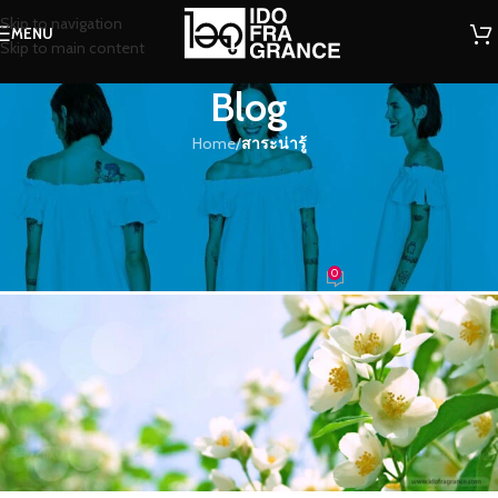
Skip to navigation
MENU
Skip to main content
Blog
Home
/
สาระน่ารู้
สาระน่ารู้
สายใยแห่งความผูกพัน…น้ำหอมกลิ่น
ดอกมะลิของขวัญวันแม่ ปี‘62
0
น้ำหอม
On 12/07/2019