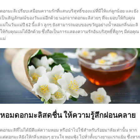
ดอกมะลิเปรียบเสมือนความรักที่แสนบริสุทธิ์ของแม่ที่มีให้แก่ลูกน้อย และยัง
เป็นสัญลักษณ์ของวันแม่อีกด้วย นอกจากดอกมะลิสวยๆ ที่จะมอบให้กับคุณ
แม่ในวันแม่ปี 62 นี้แล้ว ลูกๆ ยังสามารถมอบของขวัญอย่างน้ำหอมกลิ่นมะลิ
ให้กับคุณแม่ได้อีกด้วย ซึ่งถือเป็นการแสดงความรักอันบริสุทธิ์ที่ลูกๆ มีต่อคุณ
แม่
หอมดอกมะลิสดชื่น ให้ความรู้สึกผ่อนคลาย
ดอกมะลิที่ไม่ได้มีดีแค่ความหอม หรือนำไปใช้สำหรับร้อยมาลัยเท่านั้น หาก
แต่ดอกมะลิยังให้กลิ่นหอมๆ ยวนใจ หอมฟุ้ง ไปทั่วทั้งบางยามแรกแย้ม ซึ่งหาก