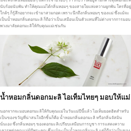
นี้จะส่งกลิ่นหอมอ่อนๆ แต่กระจายรอบๆ ราวกับว่าได้อยู่ท่ามกลางทุ่งดอกมะลิ
นับร้อยนับพัน ทำให้คุณแม่ได้กลิ่นหอมๆ ของสายใยแห่งความผูกพัน ใครที่อยู่
ใกล้ๆ ก็รู้สึกอยากจะเข้ามาสวมกอด เพราะนึกถึงกลิ่นหอมๆ ของแม่ ซึ่งแม้จะ
เป็นน้ำหอมกลิ่นดอกมะลิ ก็ถือว่าเป็นเสมือนเป็นตัวแทนที่ไม่ต่างจากการมอบ
พวงมาลัยดอกมะลิให้กับคุณแม่เช่นกัน
น้ำหอมกลิ่นดอกมะลิ ไอเท็มไทยๆ มอบให้แม่
นอกจากจะมอบดอกมะลิให้กับคุณแม่ในวันแม่ปีนี้แล้ว ไอเท็มยอดฮิตสำหรับ
เป็นของขวัญที่น่าสนใจอีกชิ้นก็คือ น้ำหอมกลิ่นดอกมะลิ หรือกลิ่นจัสมิน
นั่นเอง ซึ่งกลิ่นหอมๆ ของดอกมะลิเปรียบเสมือนการบูชา การแสดงความ
เคารพต่อคุณแม่ผู้มีพระคุณ ซึ่งแม้จะเป็นน้ำหอมกลิ่นมะลิ แต่ก็ถือว่าเป็นของ