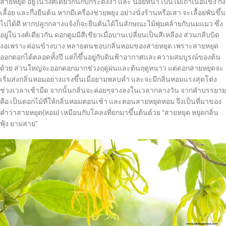
สายหยุด อยู่ในวงศ์เดียวกันกับกระดังงา และ น้อยหน่า เป็นไม้เถาเนื้อแข็ง กึ่ง
เลื้อย และกึ่งยืนต้น หากมีเครื่องช่วยพยุง อย่างนั่งร้านหรือเสา จะเลื้อยพันขึ้น
ไปได้ดี หากปลูกกลางแจ้งก็จะยืนต้นได้ในลักษณะไม้พุ่มคล้ายกับนมแมว ซึ่ง
อยู่ในวงศ์เดียวกัน ดอกตูมมีสีเขียวเมื่อบานเปลี่ยนเป็นสีเหลือง ส่วนกลีบบิด
งอเพราะค่อนข้างบาง หลายคนชอบกลิ่นหอมของสายหยุด เพราะสายหยุด
ออกดอกได้ตลอดทั้งปี แต่ก็ขึ้นอยู่กับดินฟ้าอากาศและความสมบูรณ์ของต้น
ด้วย ส่วนใหญ่จะออกดอกมากช่วงฤดูฝนและต้นฤดูหนาว แต่ดอกสายหยุดจะ
เริ่มส่งกลิ่นหอมอย่างแรงขึ้นเมื่อยามพลบค่ำ และจะมีกลิ่นหอมแรงสุดโต่ง
ช่วงเวลาเช้ามืด จากนั้นกลิ่นจะค่อยๆจางลงในเวลากลางวัน จากคำบรรยาย
คือ เป็นดอกไม้ที่ให้กลิ่นหอมตอนเช้า และตอนสายหยุดหอม จึงเป็นที่มาของ
คำว่าสายหยุด(หอม) เหมือนกับโคลงที่ยกมาขึ้นต้นด้วย “สายหยุด หยุดกลิ่น
ฟุ้ง ยามสาย”