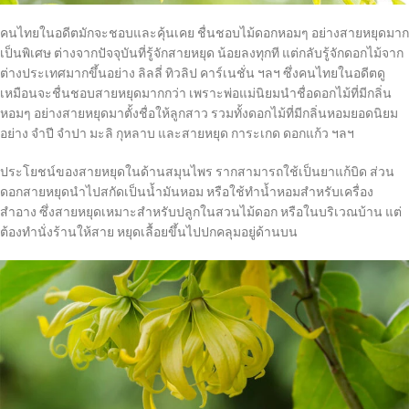
คนไทยในอดีตมักจะชอบและคุ้นเคย ชื่นชอบไม้ดอกหอมๆ อย่างสายหยุดมาก
เป็นพิเศษ ต่างจากปัจจุบันที่รู้จักสายหยุด น้อยลงทุกที แต่กลับรู้จักดอกไม้จาก
ต่างประเทศมากขึ้นอย่าง ลิลลี่ ทิวลิป คาร์เนชั่น ฯลฯ ซึ่งคนไทยในอดีตดู
เหมือนจะชื่นชอบสายหยุดมากกว่า เพราะพ่อแม่นิยมนำชื่อดอกไม้ที่มีกลิ่น
หอมๆ อย่างสายหยุดมาตั้งชื่อให้ลูกสาว รวมทั้งดอกไม้ที่มีกลิ่นหอมยอดนิยม
อย่าง จำปี จำปา มะลิ กุหลาบ และสายหยุด การะเกด ดอกแก้ว ฯลฯ
ประโยชน์ของสายหยุดในด้านสมุนไพร รากสามารถใช้เป็นยาแก้บิด ส่วน
ดอกสายหยุดนำไปสกัดเป็นน้ำมันหอม หรือใช้ทำน้ำหอมสำหรับเครื่อง
สำอาง ซึ่งสายหยุดเหมาะสำหรับปลูกในสวนไม้ดอก หรือในบริเวณบ้าน แต่
ต้องทำนั่งร้านให้สาย หยุดเลื้อยขึ้นไปปกคลุมอยู่ด้านบน