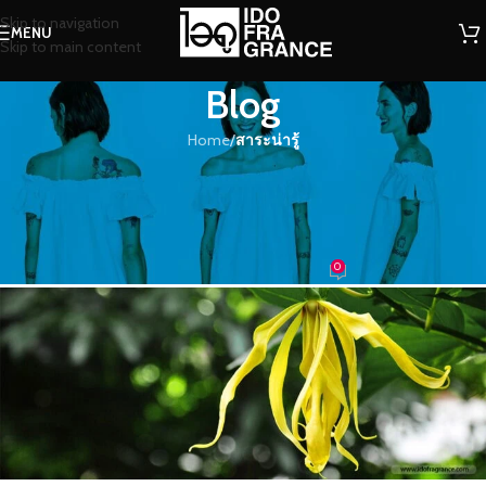
Skip to navigation
MENU
Skip to main content
Blog
Home
/
สาระน่ารู้
สาระน่ารู้
สายหยุด ที่หอมบ่เคยหยุด… หอมกลิ่น
ดอกไม้ในวรรณคดีไทย
0
น้องน้ำหอม
On 26/11/2016