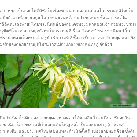
สายหยุด เป็นดอกไม้ที่มีชื่อในเรื่องของความหอม แม้แต่ในวรรณคดีไทยใน
อดีตยังเอ่ยชื่อสายหยุด ในบทชมสวนหรือชมป่าอยู่เสมอ ซึ่งไม่ว่าจะเป็น
“ลิลิตตะเลงพ่าย” โดยพระนิพนธ์ของสมเด็จพระมหาสมณเจ้า กรมพระปรมา
นุชิตชิโนรส สายหยุดยังพบในวรรณคดีเรื่อง “อิเหนา” พระราชนิพนธ์ ใน
พระบาทสมเด็จพระเจ้าอยู่หัว รัชกาลที่ 2 ซึ่งจะเรียกว่า ดอกสาวหยุด และ ยัง
มีชื่อของดอกสายหยุดใน“นิราศเมืองแกลง”ของสุนทรภู่ อีกด้วย
ถิ่นกำเนิด ดั้งเดิมของสายหยุดอยู่ทางตอนใต้ของจีน ไปจนถึงเอเชียตะวัน
ออกเฉียงใต้ของส่วนที่เป็นแผ่นดินใหญ่ ลงไปถึงแหลมมลายู (ประเทศ
มาเลเซีย) และประเทศไทยก็เป็นแหล่งกำเนิดดั้งเดิมของสายหยุดด้วย ซึ่งต้น