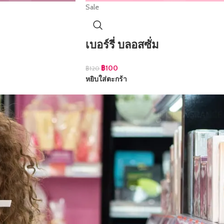
Sale
เบอร์รี่ บลอสซั่ม
฿
100
฿
120
หยิบใส่ตะกร้า