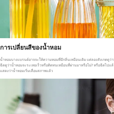
การเปลี่ยนสีของน้ำหอม
น้ำหอมบางแบรนด์อาจจะให้ความหอมที่มีกลิ่นเหมือนเดิม แต่ลองสังเกตดูว่
ฉีดดูว่าน้ำหอมจะระเหยเร็วหรือติดทนเหมือนที่ผ่านมาหรือไม่? หรือฉีดไปแล
แสดงว่าน้ำหอมเริ่มเสื่อมสภาพแล้ว