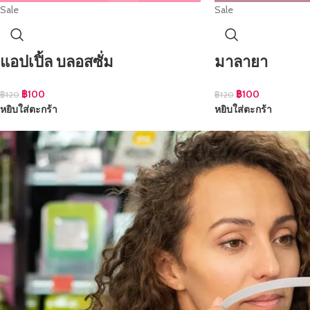
Sale
Sale
แอปเปิ้ล บลอสซั่ม
มาลายา
฿
100
฿
100
฿
120
฿
120
หยิบใส่ตะกร้า
หยิบใส่ตะกร้า