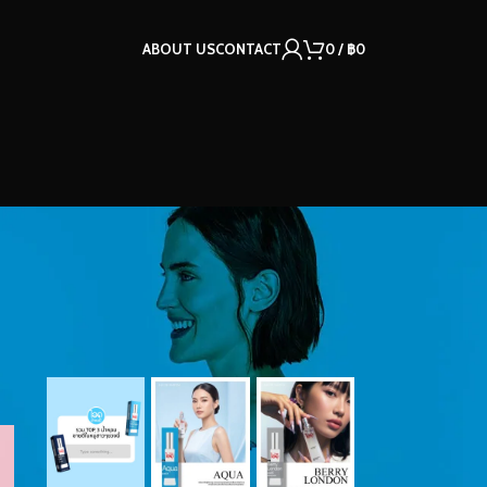
ABOUT US
CONTACT
0
/
฿
0
OUR INSTAGRAM