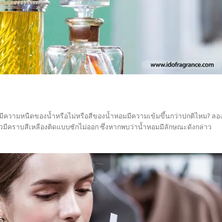
ามีความหนืดของน้ำหรือไม่หรือสีของน้ำหอมมีความเข้มขึ้นกว่าปกติไหม? ลอ
้วมีคราบสีเหลืองติดแบบซักไม่ออก ซึ่งหากพบว่าน้ำหอมมีลักษณะดังกล่าว