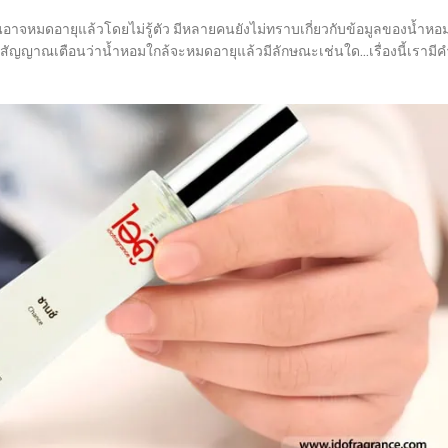
าจหมดอายุแล้วโดยไม่รู้ตัว มีหลายคนยังไม่ทราบเกี่ยวกับข้อมูลของน้ำหอ
ละสัญญาณเตือนว่าน้ำหอมใกล้จะหมดอายุแล้วมีลักษณะเช่นใด…เรื่องนี้เรามีค