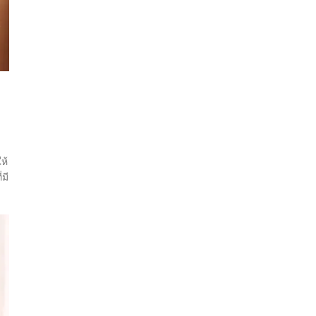
ห้
มี