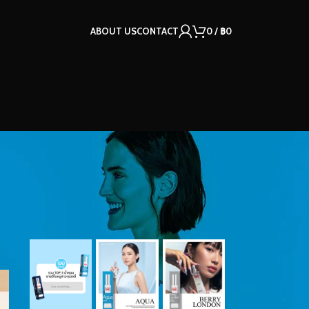
ABOUT US
CONTACT
0
/
฿
0
OUR INSTAGRAM