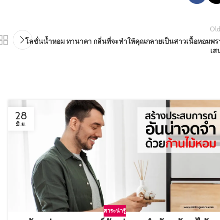
Old
โลชั่นน้ำหอม ทานาคา กลิ่นที่จะทำให้คุณกลายเป็นสาวเนื้อหอมพร
เสน
28
มิ.ย.
สาระน่ารู้