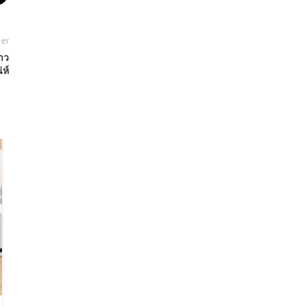
er
าว
่ห์
28
มิ.ย.
สาระน่ารู้