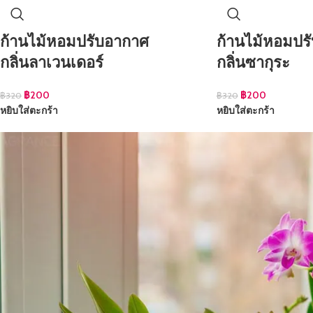
ก้านไม้หอมปรับอากาศ
ก้านไม้หอมปร
กลิ่นลาเวนเดอร์
กลิ่นซากุระ
฿
200
฿
200
฿
320
฿
320
หยิบใส่ตะกร้า
หยิบใส่ตะกร้า