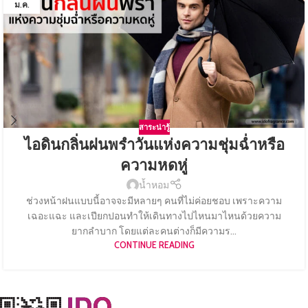
ม.ค.
สาระน่ารู้
ไอดินกลิ่นฝนพรำวันแห่งความชุ่มฉ่ำหรือ
ความหดหู่
น้ำหอม
ช่วงหน้าฝนแบบนี้อาจจะมีหลายๆ คนที่ไม่ค่อยชอบ เพราะความ
เฉอะแฉะ และเปียกปอนทำให้เดินทางไปไหนมาไหนด้วยความ
ยากลำบาก โดยแต่ละคนต่างก็มีความร...
CONTINUE READING