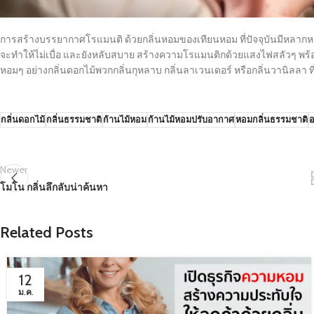
การสร้างบรรยากาศโรแมนติ ด้วยกลิ่นหอมของเทียนหอม ที่ปัจจุบันมีหลากหลา
จะทำให้ไม่เบื่อ และยังหลับสบาย สร้างความโรแมนติกด้วยแสงไฟสลัวๆ พร้อม
หอมๆ อย่างกลิ่นดอกไม้พวกกลิ่นกุหลาบ กลิ่นลาเวนเดอร์ หรือกลิ่นวานิลลา 
กลิ่นดอกไม้
กลิ่นธรรมชาติ
ก้านไม้หอม
ก้านไม้หอมปรับอากาศ
หอมกลิ่นธรรมชาติ
อ
Newer
โมโน กลิ่นลึกลับน่าค้นหา
Related Posts
12
ม.ค.