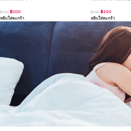
฿
200
฿
200
฿
320
฿
320
หยิบใส่ตะกร้า
หยิบใส่ตะกร้า