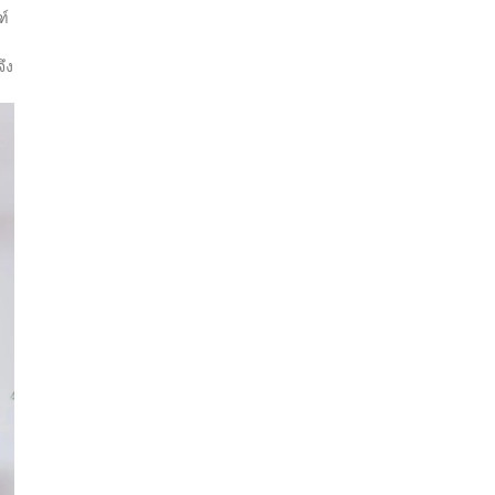
ฑ์
ึง