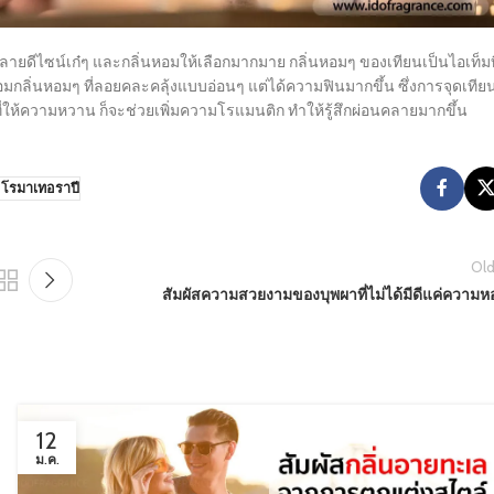
ยดีไซน์เก๋ๆ และกลิ่นหอมให้เลือกมากมาย กลิ่นหอมๆ ของเทียนเป็นไอเท็มที
กลิ่นหอมๆ ที่ลอยคละคลุ้งแบบอ่อนๆ แต่ได้ความฟินมากขึ้น ซึ่งการจุดเทีย
ที่ให้ความหวาน ก็จะช่วยเพิ่มความโรแมนติก ทำให้รู้สึกผ่อนคลายมากขึ้น
โรมาเทอราปี
Old
สัมผัสความสวยงามของบุพผาที่ไม่ได้มีดีแค่ความห
12
ม.ค.