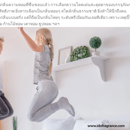
กกลิ่นความหอมที่ชื่นชอบแล้ว การเลือกความโดดเด่นสะดุดตาของบรรจุภัณ
ทธิภาพ ยิ่งหากเลือกเป็นกลิ่นหอมๆ สไตล์กลิ่นธรรมชาติ ยิ่งทำให้นึกถึงคน
นแบบฝรั่ง แต่ก็ถือเป็นกลิ่นไทยๆ ระดับพรีเมียมกันเลยทีเดียว เพราะเหตุนี้จ
ม ก้านไม้หอม เตาหอม ธูปหอม ฯลฯ