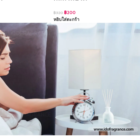
฿
200
฿
320
หยิบใส่ตะกร้า