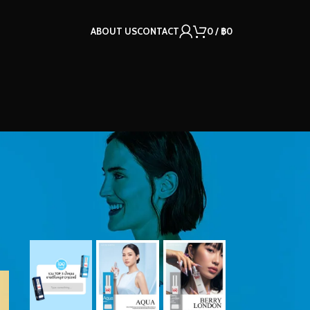
ABOUT US
CONTACT
0
/
฿
0
OUR INSTAGRAM