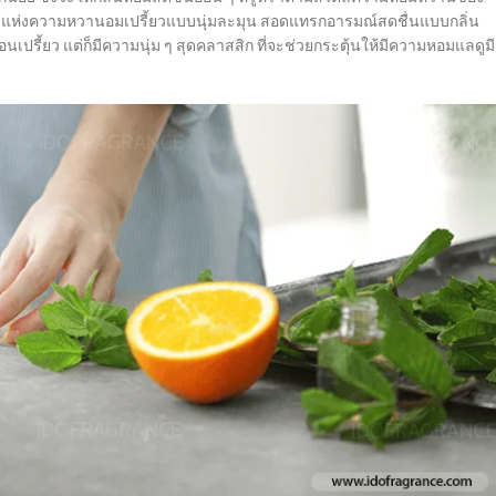
ัมผัสแห่งความหวานอมเปรี้ยวแบบนุ่มละมุน สอดแทรกอารมณ์สดชื่นแบบกลิ่น
ปรี้ยว แต่ก็มีความนุ่ม ๆ สุดคลาสสิก ที่จะช่วยกระตุ้นให้มีความหอมแลดูมี