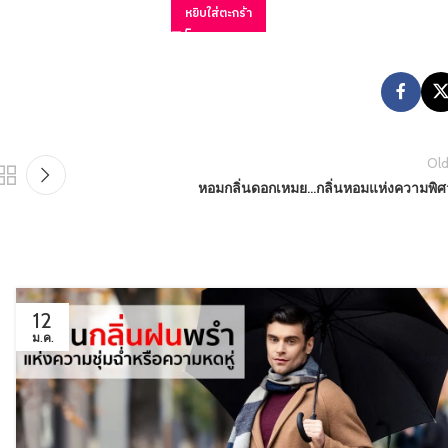
หยิบใส่ตะกร้า
Old
หอมกลิ่นดอกเหมย…กลิ่นหอมแห่งความพิศ
12
ม.ค.