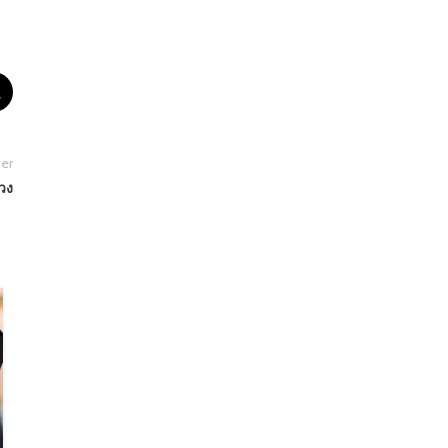
er
วง
12
ม.ค.