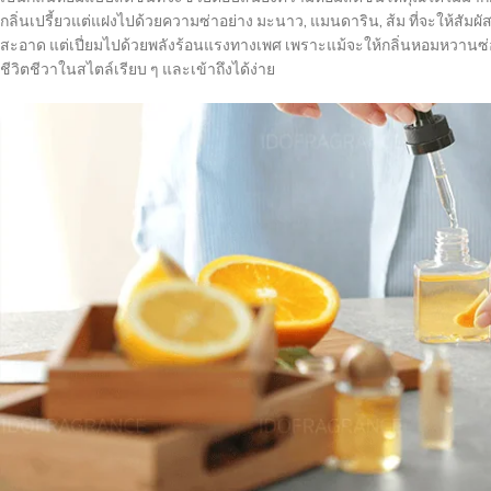
กลิ่นเปรี้ยวแต่แฝงไปด้วยความซ่าอย่าง มะนาว, แมนดาริน, ส้ม ที่จะให้ส
สะอาด แต่เปี่ยมไปด้วยพลังร้อนแรงทางเพศ เพราะแม้จะให้กลิ่นหอมหวานซ่อนเ
ชีวิตชีวาในสไตล์เรียบ ๆ และเข้าถึงได้ง่าย