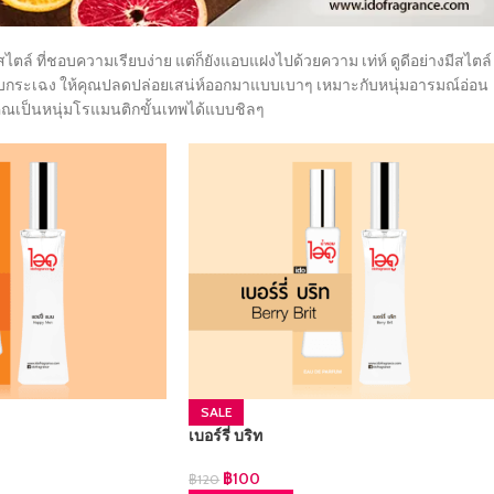
ตล์ ที่ชอบความเรียบง่าย แต่ก็ยังแอบแฝงไปด้วยความ เท่ห์ ดูดีอย่างมีสไตล์
ะฉับกระเฉง ให้คุณปลดปล่อยเสน่ห์ออกมาแบบเบาๆ เหมาะกับหนุ่มอารมณ์อ่อน
คุณเป็นหนุ่มโรแมนติกขั้นเทพได้แบบชิลๆ
SALE
เบอร์รี่ บริท
฿
100
฿
120