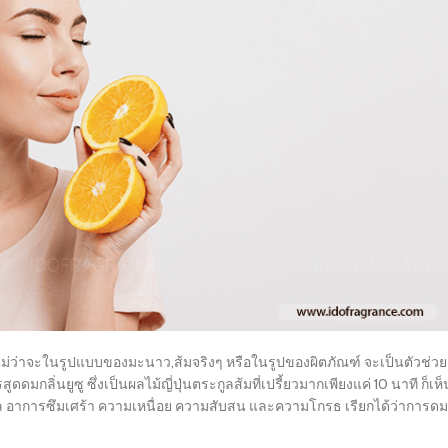
ไม่ว่าจะในรูปแบบของมะนาว,ส้มจริงๆ หรือในรูปของผิตภัณฑ์ จะเป็นตัวช่วย
มกลิ่นยูซู ซึ่งเป็นผลไม้ญี่ปุ่นตระกูลส้มที่เปรี้ยวมากเพียงแค่ 10 นาที ก็เห็
วล อาการซึมเศร้า ความเหนื่อย ความสับสน และความโกรธ เรียกได้ว่าการดม