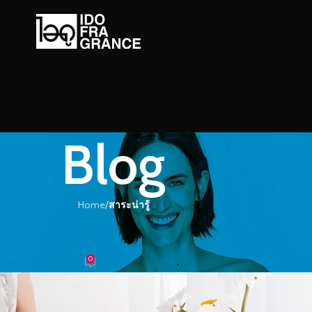
Blog
Home
/
สาระน่ารู้
ะน่ารู้
หวานอมเปรี้ยวๆ สไตล์ซิตรัส
0
้ำหอม
On 29/03/2018