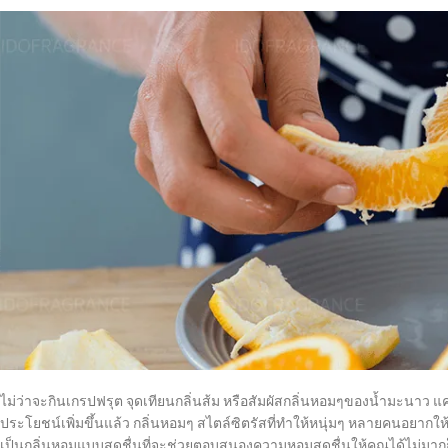
ไม่ว่าจะกินเกรปฟรุต จุดเทียนกลิ่นส้ม หรือสัมผัสกลิ่นหอมๆของน้ำมะนาว แค
ประโยชน์เพิ่มขึ้นแล้ว กลิ่นหอมๆ สไตล์ซิตรัสที่ทำให้หนุ่มๆ หลายคนอยากให
เป็นกลิ่นหอมแบบสดชื่นที่จะช่วยตอบสนองความหอมสดชื่นให้คุณได้ไม่มาก