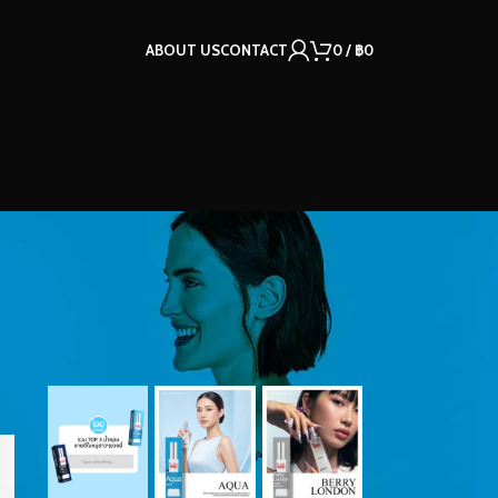
ABOUT US
CONTACT
0
/
฿
0
OUR INSTAGRAM