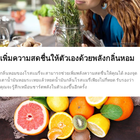
เพิ่มความสดชื่นให้ตัวเองด้วยพลังกลิ่นหอม
กลิ่นหอมของโรสแมรี่จะสามารถช่วยเพิ่มพลังความสดชื่นให้คุณได้ ลองจุด
เตาน้ำมันหอมระเหยแล้วหยดน้ำมันกลิ่นโรสแมรี่เพียงไม่กี่หยด รับรองว่า
คุณจะรู้สึกเหมือนชาร์ตพลังในตัวเองขึ้นอีกครั้ง