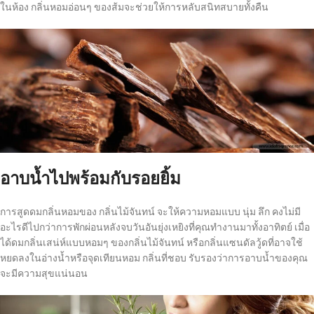
ในห้อง กลิ่นหอมอ่อนๆ ของส้มจะช่วยให้การหลับสนิทสบายทั้งคืน
อาบน้ำไปพร้อมกับรอยยิ้ม
การสูดดมกลิ่นหอมของ กลิ่นไม้จันทน์ จะให้ความหอมแบบ นุ่ม ลึก คงไม่มี
อะไรดีไปกว่าการพักผ่อนหลังจบวันอันยุ่งเหยิงที่คุณทำงานมาทั้งอาทิตย์ เมื่อ
ได้ดมกลิ่นเสน่ห์แบบหอมๆ ของกลิ่นไม้จันทน์ หรือกลิ่นแซนดัลวู้ดที่อาจใช้
หยดลงในอ่างน้ำหรือจุดเทียนหอม กลิ่นที่ชอบ รับรองว่าการอาบน้ำของคุณ
จะมีความสุขแน่นอน