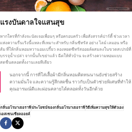
แรงบันดาลใจแสนสุข
หากใครที่กำลังจะนัดเจอเพื่อนๆ หรือครอบครัว เพื่อสังสรรค์ปาร์ตี้ ช่วงเวลา
แห่งความรื่นเริงนี้แหละที่เหมาะสำหรับ กลิ่นซีทรัส อย่าง ไลม์ เลมอน หรือ
ส้ม ที่ให้กลิ่นหอมหวานอมเปรี้ยว ลองหยดซีทรัสออยล์ผสมลงในขวดสเปรย์ที่
บรรจุน้ำเปล่า จากนั้นก็เขย่าแล้ว ฉีดให้ทั่วบ้าน จะสร้างความหอมแบบ
สดชื่นตลอดทั้งงานเลยทีเดียว
นอกจากนี้ การที่ใส่เสื้อผ้ามีกลิ่นหอมติดทนนานยังช่วยสร้าง
ความมั่นใจ และความรู้สึกสดชื่น ราวกับเป็นตัวช่วยพิเศษที่ทำให้
คุณอารมณ์ดีและผ่อนคลายได้ตลอดทั้งวันอีกด้วย
กลิ่นอโรมาเธอราพี
ประโยชน์ของกลิ่นอโรมาเธอราพี
วิธีเพิ่มความสุขให้ตัวเอง
เอสเซนเชียลออยล์