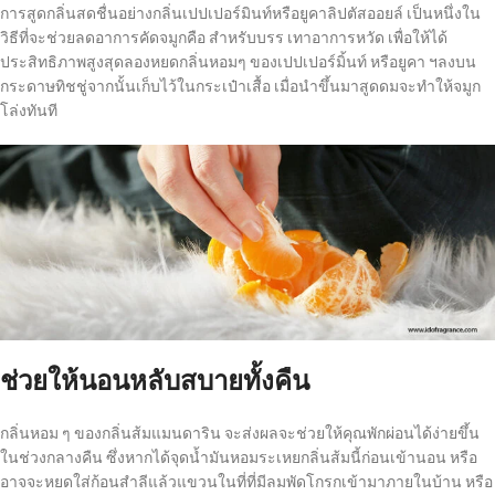
การสูดกลิ่นสดชื่นอย่างกลิ่นเปปเปอร์มินท์หรือยูคาลิปตัสออยล์ เป็นหนึ่งใน
วิธีที่จะช่วยลดอาการคัดจมูกคือ สำหรับบรร เทาอาการหวัด เพื่อให้ได้
ประสิทธิภาพสูงสุดลองหยดกลิ่นหอมๆ ของเปปเปอร์มิ้นท์ หรือยูคา ฯลงบน
กระดาษทิชชู่จากนั้นเก็บไว้ในกระเป๋าเสื้อ เมื่อนำขึ้นมาสูดดมจะทำให้จมูก
โล่งทันที
ช่วยให้นอนหลับสบายทั้งคืน
กลิ่นหอม ๆ ของกลิ่นส้มแมนดาริน จะส่งผลจะช่วยให้คุณพักผ่อนได้ง่ายขึ้น
ในช่วงกลางคืน ซึ่งหากได้จุดน้ำมันหอมระเหยกลิ่นส้มนี้ก่อนเข้านอน หรือ
อาจจะหยดใส่ก้อนสำลีแล้วแขวนในที่ที่มีลมพัดโกรกเข้ามาภายในบ้าน หรือ