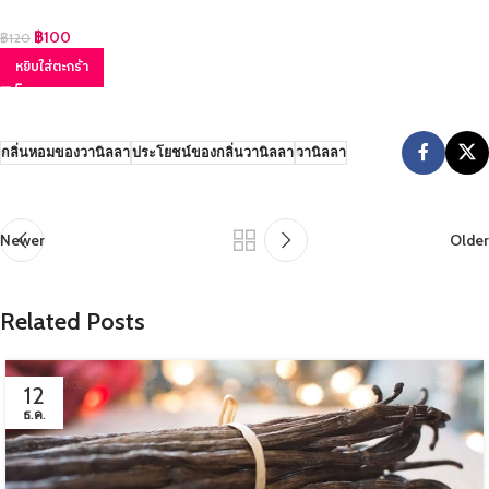
฿
100
฿
120
หยิบใส่ตะกร้า
กลิ่นหอมของวานิลลา
ประโยชน์ของกลิ่นวานิลลา
วานิลลา
Newer
Older
Related Posts
12
ธ.ค.