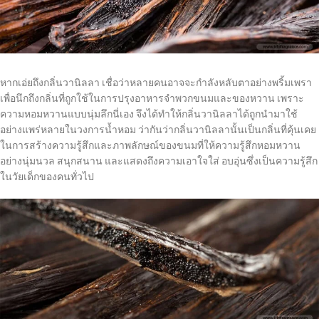
หากเอ่ยถึงกลิ่นวานิลลา เชื่อว่าหลายคนอาจจะกำลังหลับตาอย่างพริ้มเพรา
เพื่อนึกถึงกลิ่นที่ถูกใช้ในการปรุงอาหารจำพวกขนมและของหวาน เพราะ
ความหอมหวานแบบนุ่มลึกนี่เอง จึงได้ทำให้กลิ่นวานิลลาได้ถูกนำมาใช้
อย่างแพร่หลายในวงการน้ำหอม ว่ากันว่ากลิ่นวานิลลานั้นเป็นกลิ่นที่คุ้นเคย
ในการสร้างความรู้สึกและภาพลักษณ์ของขนมที่ให้ความรู้สึกหอมหวาน
อย่างนุ่มนวล สนุกสนาน และแสดงถึงความเอาใจใส่ อบอุ่นซึ่งเป็นความรู้สึก
ในวัยเด็กของคนทั่วไป