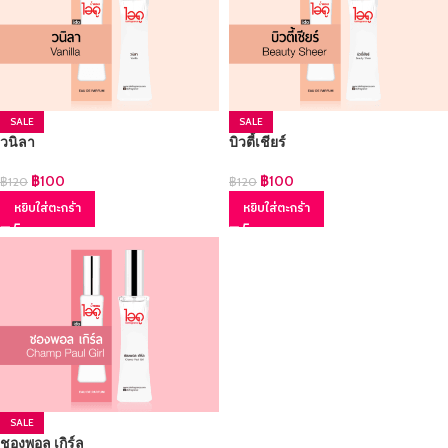
SALE
SALE
วนิลา
บิวตี้เชียร์
฿
100
฿
100
฿
120
฿
120
หยิบใส่ตะกร้า
หยิบใส่ตะกร้า
SALE
ชองพอล เกิร์ล