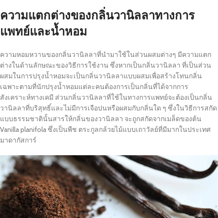
ความแตกต่างของกลิ่นวานิลลาทางการ
แพทย์และน้ำหอม
ความหอมหวานของกลิ่นวานิลลาที่นำมาใช้ในส่วนผสมต่างๆ มีความแตก
ต่างในด้านลักษณะของวิธีการใช้งาน ซึ่งหากเป็นกลิ่นวานิลลา ที่เป็นส่วน
ผสมในการปรุงน้ำหอมจะเป็นกลิ่นวานิลลาแบบผสมเพื่อสร้างโทนกลิ่น
เฉพาะตามที่นักปรุงน้ำหอมแต่ละคนต้องการเป็นกลิ่นที่ได้จากการ
สังเคราะห์ทางเคมี ส่วนกลิ่นวานิลลาที่ใช้ในทางการแพทย์จะต้องเป็นกลิ่น
วานิลลาที่บริสุทธิ์และไม่มีการเจือปนหรือผสมกับกลิ่นใด ๆ ซึ่งในวิธีการสกัด
แบบธรรมชาตินั้นสารให้กลิ่นของวานิลลา จะถูกสกัดจากเมล็ดของต้น
Vanilla planifola ซึ่งเป็นพืช ตระกูลกล้วยไม้แบบเถาวัลย์ที่มีมากในประเทศ
มาดากัสการ์