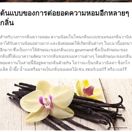
ต้นแบบของการต่อยอดความหอมอีกหลายๆ
กลิ่น
สำหรับวงการกลิ่นความหอม ความนิยมในโทนกลิ่นแบบขนมของกลิ่นวานิล
ลาได้รับความนิยมอย่างมาก และยังต่อยอดให้เกิดกลิ่นต่างๆ ในแนวนี้ออกมา
อีกมาก ซึ่งเป็นการให้ลักษณะของกลิ่นแบบ gourmand ซึ่งเป็นลักษณะของ
กลิ่นที่ได้แนวความคิดมาจากกลิ่นของขนมหวานต่างๆ โดยลักษณะของกลิ่น
หอมหวานในสายนี้มีอยู่หลายกลิ่นด้วยกัน ไม่ว่าจะเป็นกลิ่นวานิลลา ช็อกโก
แล็ต น้ำผึ้ง น้ำนมหรืออาจเป็นกลิ่นของผลไม้เช่น สตอร์เบอร์รี่ หรือ เบอร์รี่