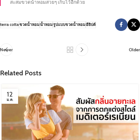
สะสมขวดน้ำหอมสวยๆ เก็บไว้อีกด้วย
terra cotta
ขวดน้ำหอม
น้ำหอม
รูปแบบขวดน้ำหอม
อียิปต์
Newer
Older
Related Posts
12
ม.ค.