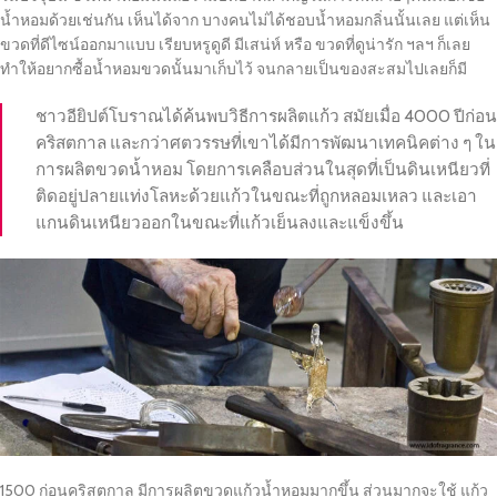
น้ำหอมด้วยเช่นกัน เห็นได้จาก บางคนไม่ได้ชอบน้ำหอมกลิ่นนั้นเลย แต่เห็น
ขวดที่ดีไซน์ออกมาแบบ เรียบหรูดูดี มีเสน่ห์ หรือ ขวดที่ดูน่ารัก ฯลฯ ก็เลย
ทำให้อยากซื้อน้ำหอมขวดนั้นมาเก็บไว้ จนกลายเป็นของสะสมไปเลยก็มี
ชาวอียิปต์โบราณได้ค้นพบวิธีการผลิตแก้ว สมัยเมื่อ 4000 ปีก่อน
คริสตกาล และกว่าศตวรรษที่เขาได้มีการพัฒนาเทคนิคต่าง ๆ ใน
การผลิตขวดน้ำหอม โดยการเคลือบส่วนในสุดที่เป็นดินเหนียวที่
ติดอยู่ปลายแท่งโลหะด้วยแก้วในขณะที่ถูกหลอมเหลว และเอา
แกนดินเหนียวออกในขณะที่แก้วเย็นลงและแข็งขึ้น
1500 ก่อนคริสตกาล มีการผลิตขวดแก้วน้ำหอมมากขึ้น ส่วนมากจะใช้ แก้ว