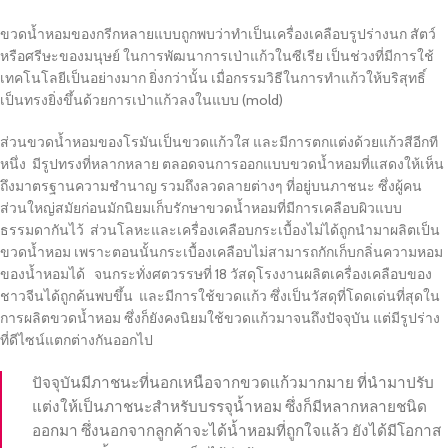
ขวดน้ำหอมของกรีกหลายแบบถูกพบว่าทำเป็นเครื่องเคลือบรูปร่างนก สัตว์
หรือศรีษะของมนุษย์ ในการพัฒนาการเป่าแก้วในซีเรีย เป็นช่วงที่มีการใช้
เทคโนโลยีเป็นอย่างมาก ยิ่งกว่านั้น เมื่อกรรมวิธีในการทำแก้วให้บริสุทธิ์
เป็นทรงยิ่งขึ้นด้วยการเป่าแก้วลงในแบบ (mold)
ส่วนขวดน้ำหอมของโรมันเป็นขวดแก้วใส และมีการตกแต่งด้วยแก้วสีอีกที
หนึ่ง มีรูปทรงที่หลากหลาย ตลอดจนการออกแบบขวดน้ำหอมที่แสดงให้เห็น
ถึงมาตรฐานความชำนาญ รวมถึงลวดลายต่างๆ ที่อยู่บนภาชนะ ซึ่งผู้คน
ส่วนใหญ่สมัยก่อนมักนิยมเก็บรักษาขวดน้ำหอมที่มีการเคลือบผิวแบบ
ธรรมดากันไว้ ส่วนโลหะและเครื่องเคลือบกระเบื้องไม่ได้ถูกนำมาผลิตเป็น
ขวดน้ำหอม เพราะตอนนั้นกระเบื้องเคลือบไม่สามารถกักเก็บกลิ่นความหอม
ของน้ำหอมได้ จนกระทั่งศตวรรษที่ 18 วัสดุโรงงานผลิตเครื่องเคลือบของ
ชาวจีนได้ถูกค้นพบขึ้น และมีการใช้ขวดแก้ว ซึ่งเป็นวัสดุที่โดดเด่นที่สุดใน
การผลิตขวดน้ำหอม ซึ่งก็ยังคงนิยมใช้ขวดแก้วมาจนถึงปัจจุบัน แต่มีรูปร่าง
ที่ดีไซน์แตกต่างกันออกไป
ปัจจุบันมีภาชนะที่นอกเหนือจากขวดแก้วมากมาย ที่นำมาปรับ
แต่งให้เป็นภาชนะสำหรับบรรจุน้ำหอม ซึ่งก็มีหลากหลายชนิด
ออกมา ซึ่งนอกจากลูกค้าจะได้น้ำหอมที่ถูกใจแล้ว ยังได้มีโอกาส