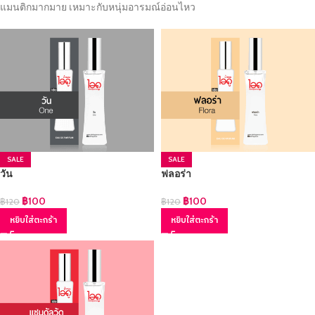
แมนติกมากมาย เหมาะกับหนุ่มอารมณ์อ่อนไหว
SALE
SALE
วัน
ฟลอร่า
฿
100
฿
100
฿
120
฿
120
หยิบใส่ตะกร้า
หยิบใส่ตะกร้า