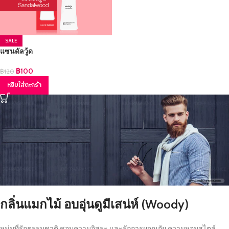
SALE
แซนดัลวู้ด
฿
100
฿
120
หยิบใส่ตะกร้า
กลิ่นแมกไม้ อบอุ่นดูมีเสน่ห์ (Woody)
หนุ่มที่รักธรรมชาติ ชอบความอิสระ และรักการผจญภัย ความหอมสไตล์