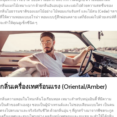
กลิ่นแมกไม้เหมาะมาก ด้วยกลิ่นอันอบอุ่น และแฝงไปด้วยความสดชื่นของ
กลิ่นไอธรรมชาติของแมกไม้อย่าง ไม้หอมแก่นจันทร์ และไม้สน (Cedar) ฯลฯ
ที่ให้ความหอมแบบอโรม่า หอมแบบรู้สึกผ่อนคลาย แต่ก็ยังแฝงไปด้วยเสน่ห์ที่
จะทำให้คุณดูเซ็กซี่นิด ๆ
กลิ่นเครื่องเทศร้อนแรง (Oriental/Amber)
กลิ่นความหอมในโทนกลิ่นโอเรียนทอล เหมาะสำหรับหนุ่มอินดี้ ที่มีความ
เป็นตัวของตัวเองสูง ชอบเป็นผู้นำเทรนด์และไม่ชอบเลียนแบบใคร เป็นคน
ตรงไปตรงมาและจริงจังกับชีวิต ด้วยกลิ่นอุ่น ๆ ที่ถูกสร้างมาจากพืชตระกูล
เครื่องเทศและสมุนไพรอย่าง ผลจันทน์เทศหอมและอบเชย จะทำให้ได้กลิ่น