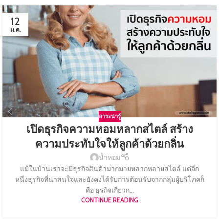
12
ม.ค.
สาระน่ารู้
เปิดธุรกิจความหอมหลากสไตล์ สร้าง
ความประทับใจให้ลูกค้าด้วยกลิ่น
น้ำหอม
แม้ในบ้านเราจะมีธุรกิจสินค้ามากมายหลากหลายสไตล์ แต่อีก
หนึ่งธุรกิจที่น่าสนใจและยังคงได้รับการต้อนรับจากกลุ่มผู้บริโภคก็
คือ ธุรกิจเกี่ยวก...
CONTINUE READING